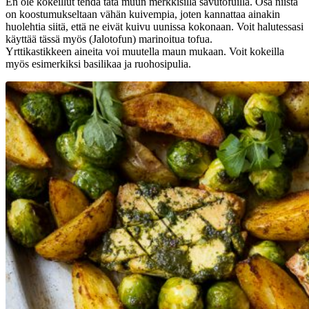
En ole kokeillut tehdä tätä muun merkkisillä savutofuilla. Osa niistä
on koostumukseltaan vähän kuivempia, joten kannattaa ainakin
huolehtia siitä, että ne eivät kuivu uunissa kokonaan. Voit halutessasi
käyttää tässä myös (Jalotofun) marinoitua tofua.
Yrttikastikkeen aineita voi muutella maun mukaan. Voit kokeilla
myös esimerkiksi basilikaa ja ruohosipulia.