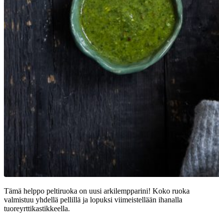
Tämä helppo peltiruoka on uusi arkilempparini! Koko ruoka
valmistuu yhdellä pellillä ja lopuksi viimeistellään ihanalla
tuoreyrttikastikkeella.