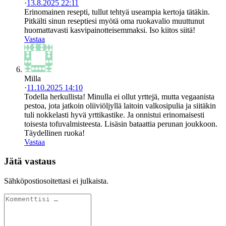
·
13.8.2025 22:11
Erinomainen resepti, tullut tehtyä useampia kertoja tätäkin.
Pitkälti sinun reseptiesi myötä oma ruokavalio muuttunut
huomattavasti kasvipainotteisemmaksi. Iso kiitos siitä!
Vastaa
Milla
·
11.10.2025 14:10
Todella herkullista! Minulla ei ollut yrttejä, mutta vegaanista
pestoa, jota jatkoin oliiviöljyllä laitoin valkosipulia ja siitäkin
tuli nokkelasti hyvä yrttikastike. Ja onnistui erinomaisesti
toisesta tofuvalmisteesta. Lisäsin bataattia perunan joukkoon.
Täydellinen ruoka!
Vastaa
Jätä vastaus
Sähköpostiosoitettasi ei julkaista.