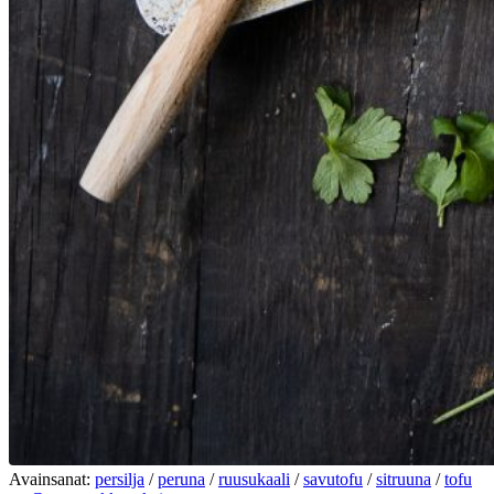
Avainsanat:
persilja
/
peruna
/
ruusukaali
/
savutofu
/
sitruuna
/
tofu