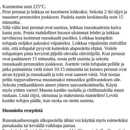
Kuumenna uuni 225°C.
Pese perunat ja leikkaa ne kuorineen lohkoiksi. Sekoita 2 rkl öljyä ja
mausteet perunoiden joukkoon. Paahda uunin keskitasolla noin 15
minuuttia.
Sillä välin kun perunat ovat uunissa, leikkaa ruusukaaleista kuiva
kanta pois. Poista mahdolliset huonot uloimmat lehdet ja leikkaa
tarvittaessa isoimmat ruusukaalit puoliksi. Leikkaa kumpikin
tofupala neljäksi paksuksi viipaleeksi. Leikkaa viipaleisiin ristiviillot
niin, että tofupalat pysyvät kuitenkin alapuolelta ehjinä. Voitele
tofupalojen pinta kevyesti jäljellä olevalla oliiviöljyllä. Kun perunat
ovat paahtuneet 15 minuuttia, nosta pelti uunista ja sekoita
ruusukaalit perunoiden joukkoon. Asettele vielä tofupalat pellille ja
jatka paistamista vielä toiset 10-15 minuuttia tai kunnes perunat ovat
aivan kypsiä ja ruusukaalit ja tofu ovat saaneet väriä. Voit nostaa
pellin loppuvaiheessa muutamaksi minuutiksi grillivastuksen alle.
Sekoita yrttikastikkeen aineet yhteen sauvasekoittimella. Käytä
myös yrttien varret! Mausta kastike suolalla ja chilihiutaleilla maun
mukaan. Lisää öljyä, sitruunaa ja makeutusta maistellen! Levitä
kastike tofujen päälle, kun ruoka on otettu uunista.
Huomioita reseptistä
Ruusukaalisesongin ulkopuolella tähän voi käyttää myös esimerkiksi
parsakaalia tai keväällä vaikkapa parsaa.