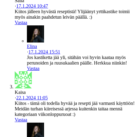
Salla
·
17.1.2024 10:47
Kiitos jälleen hyvästä reseptistä! Ylijäänyt yrttikastike toimii
myös ainakin paahdetun leivän päällä. :)
Vastaa
Elina
·
17.1.2024 15:51
Jos kastiketta jää yli, sitähän voi hyvin kaataa myös
perunoiden ja ruusukaalien päälle. Herkkua niinkin!
Vastaa
Kaisa
·
22.1.2024 11:05
Kiitos - tämä oli todella hyvää ja resepti jää varmasti käyttöön!
Meidän turhan kiireisessä arjessa kuitenkin taitaa mennä
kategoriaan viikonloppuruoat :)
Vastaa