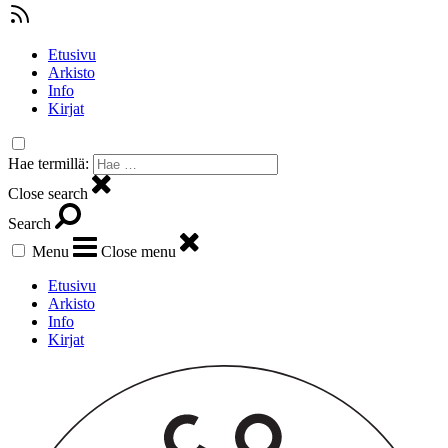
Etusivu
Arkisto
Info
Kirjat
Hae termillä:
Close search
Search
Menu
Close menu
Etusivu
Arkisto
Info
Kirjat