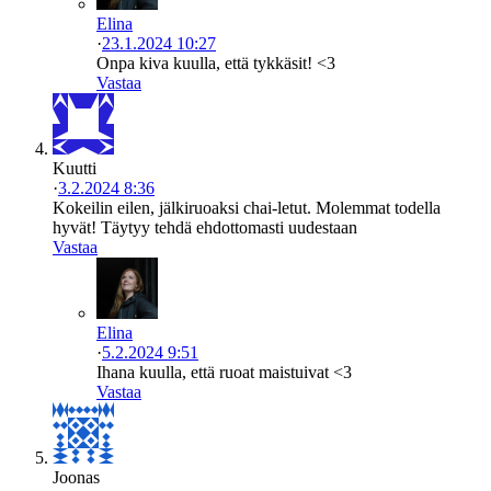
Elina
·
23.1.2024 10:27
Onpa kiva kuulla, että tykkäsit! <3
Vastaa
Kuutti
·
3.2.2024 8:36
Kokeilin eilen, jälkiruoaksi chai-letut. Molemmat todella
hyvät! Täytyy tehdä ehdottomasti uudestaan
Vastaa
Elina
·
5.2.2024 9:51
Ihana kuulla, että ruoat maistuivat <3
Vastaa
Joonas