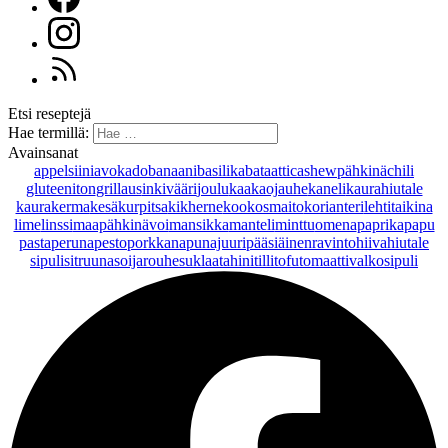
Etsi reseptejä
Hae termillä:
Avainsanat
appelsiini
avokado
banaani
basilika
bataatti
cashewpähkinä
chili
gluteeniton
grillaus
inkivääri
joulu
kaakaojauhe
kaneli
kaurahiutale
kaurakerma
kesäkurpitsa
kikherne
kookosmaito
korianteri
lehtitaikina
lime
linssi
maapähkinävoi
mansikka
manteli
minttu
omena
paprika
papu
pasta
peruna
pesto
porkkana
punajuuri
pääsiäinen
ravintohiivahiutale
sipuli
sitruuna
soijarouhe
suklaa
tahini
tilli
tofu
tomaatti
valkosipuli