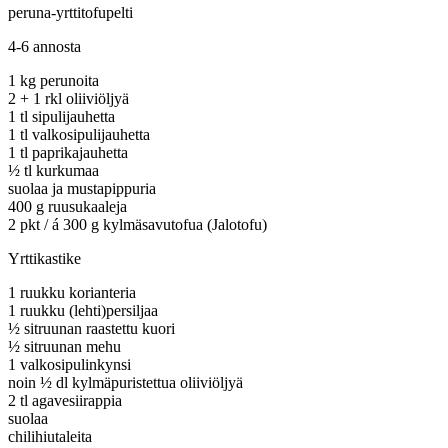
peruna-yrttitofupelti
4-6 annosta
1 kg perunoita
2 + 1 rkl oliiviöljyä
1 tl sipulijauhetta
1 tl valkosipulijauhetta
1 tl paprikajauhetta
½ tl kurkumaa
suolaa ja mustapippuria
400 g ruusukaaleja
2 pkt / á 300 g kylmäsavutofua (Jalotofu)
Yrttikastike
1 ruukku korianteria
1 ruukku (lehti)persiljaa
½ sitruunan raastettu kuori
½ sitruunan mehu
1 valkosipulinkynsi
noin ½ dl kylmäpuristettua oliiviöljyä
2 tl agavesiirappia
suolaa
chilihiutaleita