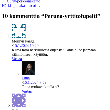
← Curry-porkkanakeitto
Härkis-punakaalitacot →
10 kommenttia “Peruna-yrttitofupelti”
Merilyn Paagel
·
15.1.2024 19:20
Kiitos tästä herkullisesta ohjeesta! Tämä tulee jäämään
säännölliseen käyttöön.
Vastaa
Elina
·
16.1.2024 7:59
Onpa mukava kuulla <3
Vastaa