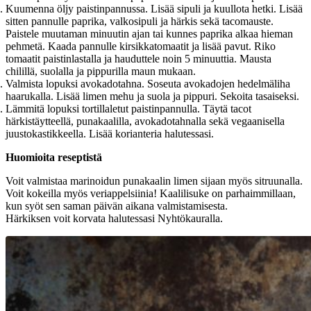
Kuumenna öljy paistinpannussa. Lisää sipuli ja kuullota hetki. Lisää
sitten pannulle paprika, valkosipuli ja härkis sekä tacomauste.
Paistele muutaman minuutin ajan tai kunnes paprika alkaa hieman
pehmetä. Kaada pannulle kirsikkatomaatit ja lisää pavut. Riko
tomaatit paistinlastalla ja hauduttele noin 5 minuuttia. Mausta
chilillä, suolalla ja pippurilla maun mukaan.
Valmista lopuksi avokadotahna. Soseuta avokadojen hedelmäliha
haarukalla. Lisää limen mehu ja suola ja pippuri. Sekoita tasaiseksi.
Lämmitä lopuksi tortillaletut paistinpannulla. Täytä tacot
härkistäytteellä, punakaalilla, avokadotahnalla sekä vegaanisella
juustokastikkeella. Lisää korianteria halutessasi.
Huomioita reseptistä
Voit valmistaa marinoidun punakaalin limen sijaan myös sitruunalla.
Voit kokeilla myös veriappelsiinia! Kaalilisuke on parhaimmillaan,
kun syöt sen saman päivän aikana valmistamisesta.
Härkiksen voit korvata halutessasi Nyhtökauralla.