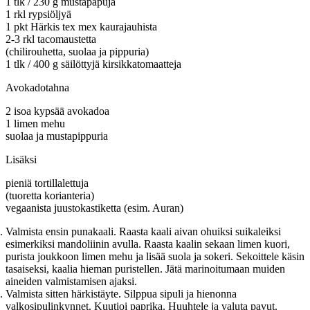
1 tlk / 230 g mustapapuja
1 rkl rypsiöljyä
1 pkt Härkis tex mex kaurajauhista
2-3 rkl tacomaustetta
(chilirouhetta, suolaa ja pippuria)
1 tlk / 400 g säilöttyjä kirsikkatomaatteja
Avokadotahna
2 isoa kypsää avokadoa
1 limen mehu
suolaa ja mustapippuria
Lisäksi
pieniä tortillalettuja
(tuoretta korianteria)
vegaanista juustokastiketta (esim. Auran)
Valmista ensin punakaali. Raasta kaali aivan ohuiksi suikaleiksi
esimerkiksi mandoliinin avulla. Raasta kaalin sekaan limen kuori,
purista joukkoon limen mehu ja lisää suola ja sokeri. Sekoittele käsin
tasaiseksi, kaalia hieman puristellen. Jätä marinoitumaan muiden
aineiden valmistamisen ajaksi.
Valmista sitten härkistäyte. Silppua sipuli ja hienonna
valkosipulinkynnet. Kuutioi paprika. Huuhtele ja valuta pavut.