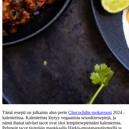
Tämä resepti on julkaistu alun perin
Chocochilin ruokavuosi
2024 -
kalenterissa. Kalenterista löytyy vegaanisia sesonkireseptejä, ja
nämä ihanat talviset tacot ovat yksi lempiresepteistäni kalenterista.
Pehmeät tacot täytetään maukkaalla Härkis-mustapaputäytteellä ja