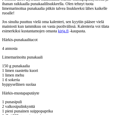
ihanan raikkaalla punakaalilisukkeella. Olen tehnyt tuota
limemarinoitua punakaalia pitkin talvea lisukkeeksi lähes kaikelle
ruoalle!
Jos sinulta puuttuu vielä oma kalenteri, sen kyytiin pääsee vielä
mainiosti kun tammikuu on vasta puolivälissä. Kalenteria voi tilata
esimerkiksi kustantamojen omasta
kirja.fi
-kaupasta.
Härkis-punakaalitacot
4 annosta
Limemarinoitu punakaali
150 g punakaalia
1 limen raastettu kuori
1 limen mehu
1 tl sokeria
hyppysellinen suolaa
Härkis-mustapaputäyte
1 punasipuli
2 valkosipulinkynttä
1 pieni punainen suippopaprika