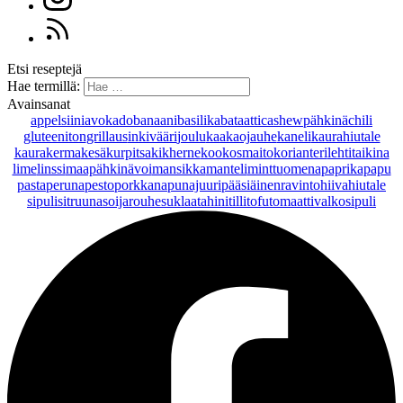
Etsi reseptejä
Hae termillä:
Avainsanat
appelsiini
avokado
banaani
basilika
bataatti
cashewpähkinä
chili
gluteeniton
grillaus
inkivääri
joulu
kaakaojauhe
kaneli
kaurahiutale
kaurakerma
kesäkurpitsa
kikherne
kookosmaito
korianteri
lehtitaikina
lime
linssi
maapähkinävoi
mansikka
manteli
minttu
omena
paprika
papu
pasta
peruna
pesto
porkkana
punajuuri
pääsiäinen
ravintohiivahiutale
sipuli
sitruuna
soijarouhe
suklaa
tahini
tilli
tofu
tomaatti
valkosipuli