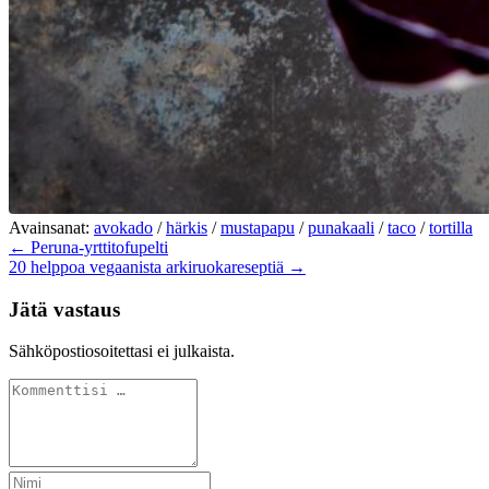
Avainsanat:
avokado
/
härkis
/
mustapapu
/
punakaali
/
taco
/
tortilla
← Peruna-yrttitofupelti
20 helppoa vegaanista arkiruokareseptiä →
Jätä vastaus
Sähköpostiosoitettasi ei julkaista.