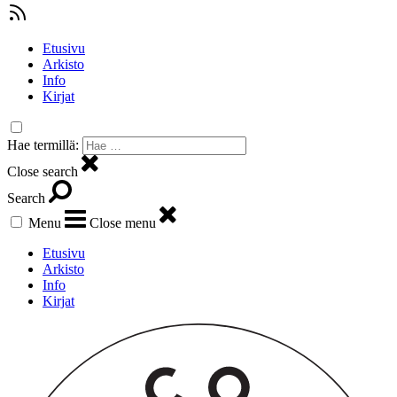
Etusivu
Arkisto
Info
Kirjat
Hae termillä:
Close search
Search
Menu
Close menu
Etusivu
Arkisto
Info
Kirjat