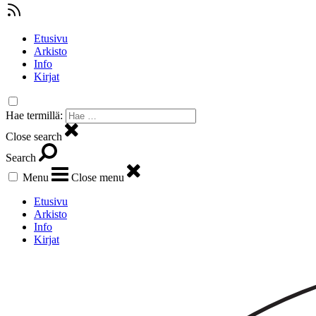
Etusivu
Arkisto
Info
Kirjat
Hae termillä:
Close search
Search
Menu
Close menu
Etusivu
Arkisto
Info
Kirjat