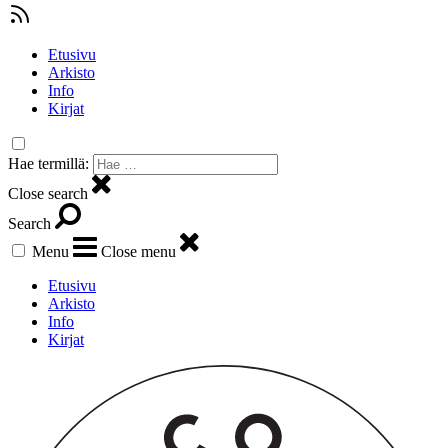
Etusivu
Arkisto
Info
Kirjat
Hae termillä:
Close search
Search
Menu
Close menu
Etusivu
Arkisto
Info
Kirjat