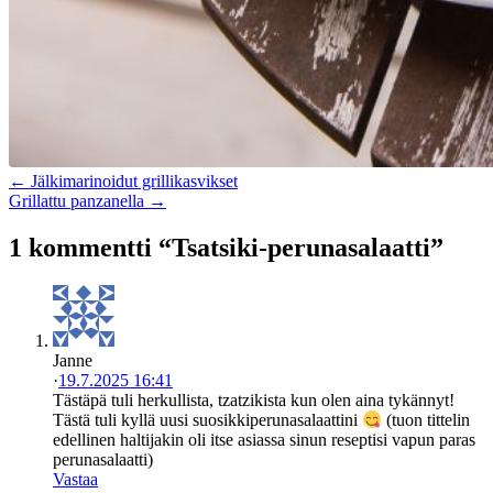
← Jälkimarinoidut grillikasvikset
Grillattu panzanella →
1 kommentti “Tsatsiki-perunasalaatti”
Janne
·
19.7.2025 16:41
Tästäpä tuli herkullista, tzatzikista kun olen aina tykännyt!
Tästä tuli kyllä uusi suosikkiperunasalaattini
(tuon tittelin
edellinen haltijakin oli itse asiassa sinun reseptisi vapun paras
perunasalaatti)
Vastaa