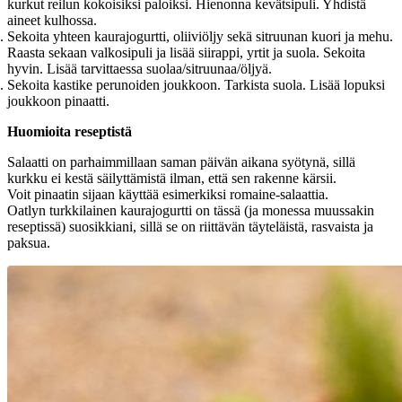
kurkut reilun kokoisiksi paloiksi. Hienonna kevätsipuli. Yhdistä
aineet kulhossa.
Sekoita yhteen kaurajogurtti, oliiviöljy sekä sitruunan kuori ja mehu.
Raasta sekaan valkosipuli ja lisää siirappi, yrtit ja suola. Sekoita
hyvin. Lisää tarvittaessa suolaa/sitruunaa/öljyä.
Sekoita kastike perunoiden joukkoon. Tarkista suola. Lisää lopuksi
joukkoon pinaatti.
Huomioita reseptistä
Salaatti on parhaimmillaan saman päivän aikana syötynä, sillä
kurkku ei kestä säilyttämistä ilman, että sen rakenne kärsii.
Voit pinaatin sijaan käyttää esimerkiksi romaine-salaattia.
Oatlyn turkkilainen kaurajogurtti on tässä (ja monessa muussakin
reseptissä) suosikkiani, sillä se on riittävän täyteläistä, rasvaista ja
paksua.