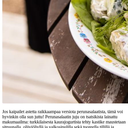
Jos kaipailet astetta raikkaampaa versiota perunasalaatista, tämä voi
hyvinkin olla sun juttu! Perunasalaatin juju on tsatsikista lainattu
makumaailma: turkkilaisesta kaurajogurtista tehty kastike maustetaan
sitruunalla, oliiviöljyllä ja valkosipulilla sekä tuoreella tillillä ja