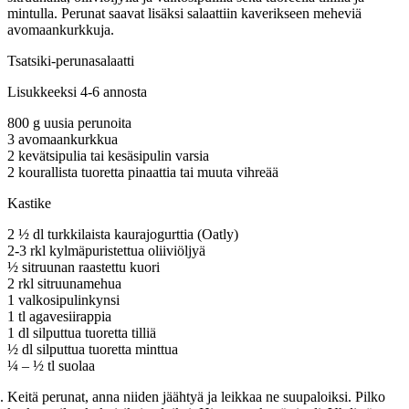
mintulla. Perunat saavat lisäksi salaattiin kaverikseen meheviä
avomaankurkkuja.
Tsatsiki-perunasalaatti
Lisukkeeksi 4-6 annosta
800 g uusia perunoita
3 avomaankurkkua
2 kevätsipulia tai kesäsipulin varsia
2 kourallista tuoretta pinaattia tai muuta vihreää
Kastike
2 ½ dl turkkilaista kaurajogurttia (Oatly)
2-3 rkl kylmäpuristettua oliiviöljyä
½ sitruunan raastettu kuori
2 rkl sitruunamehua
1 valkosipulinkynsi
1 tl agavesiirappia
1 dl silputtua tuoretta tilliä
½ dl silputtua tuoretta minttua
¼ – ½ tl suolaa
Keitä perunat, anna niiden jäähtyä ja leikkaa ne suupaloiksi. Pilko