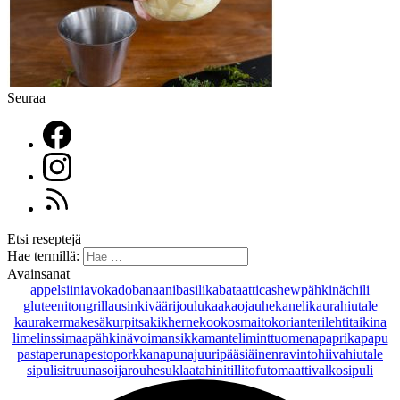
Seuraa
Etsi reseptejä
Hae termillä:
Avainsanat
appelsiini
avokado
banaani
basilika
bataatti
cashewpähkinä
chili
gluteeniton
grillaus
inkivääri
joulu
kaakaojauhe
kaneli
kaurahiutale
kaurakerma
kesäkurpitsa
kikherne
kookosmaito
korianteri
lehtitaikina
lime
linssi
maapähkinävoi
mansikka
manteli
minttu
omena
paprika
papu
pasta
peruna
pesto
porkkana
punajuuri
pääsiäinen
ravintohiivahiutale
sipuli
sitruuna
soijarouhe
suklaa
tahini
tilli
tofu
tomaatti
valkosipuli