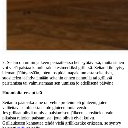
7. Seitan on uunin jälkeen periaatteessa heti syötävissä, mutta siihen
voi vielä paistaa kauniit raidat esimerkiksi grillissä. Seitan kiinteytyy
hieman jäähtyessään, joten jos pidät napakammasta seitanista,
suosittelen jäähdyttämään seitanin ennen pannulla tai grillissä
paistamista tai valmistamaan sen uunissa jo edellisenä päivänä.
Huomioita reseptistä
Seitanin pääraaka-aine on vehnäproteiini eli gluteeni, joten
valitettavasti ohjeesta ei ole gluteenitonta versiota.
Jos grillaat pihvit uunissa paistamisen jälkeen, suosittelen vain
pikaista raitojen paistamista, jotta pihvit eivät kuivu.
Grillaukseen kannattaa tehdä vielä grillikastike erikseen, se syntyy