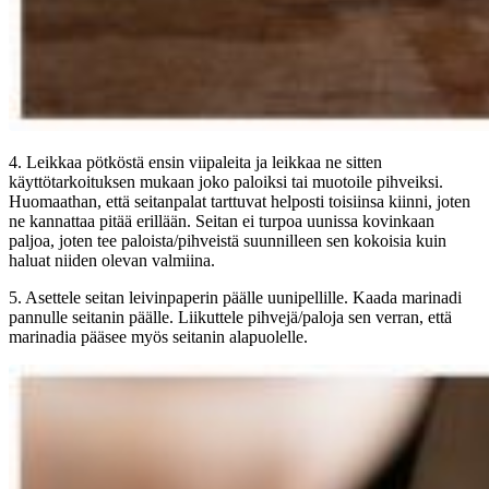
4. Leikkaa pötköstä ensin viipaleita ja leikkaa ne sitten
käyttötarkoituksen mukaan joko paloiksi tai muotoile pihveiksi.
Huomaathan, että seitanpalat tarttuvat helposti toisiinsa kiinni, joten
ne kannattaa pitää erillään. Seitan ei turpoa uunissa kovinkaan
paljoa, joten tee paloista/pihveistä suunnilleen sen kokoisia kuin
haluat niiden olevan valmiina.
5. Asettele seitan leivinpaperin päälle uunipellille. Kaada marinadi
pannulle seitanin päälle. Liikuttele pihvejä/paloja sen verran, että
marinadia pääsee myös seitanin alapuolelle.