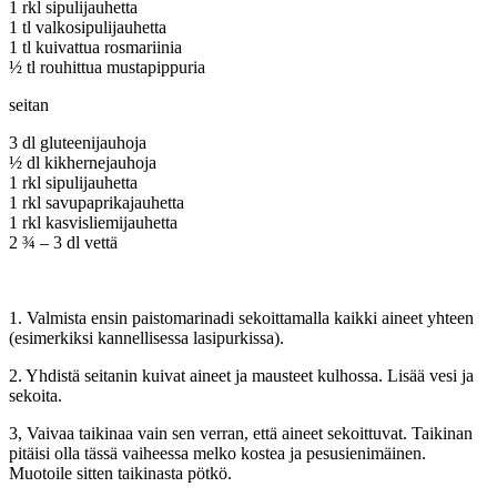
1 rkl sipulijauhetta
1 tl valkosipulijauhetta
1 tl kuivattua rosmariinia
½ tl rouhittua mustapippuria
seitan
3 dl gluteenijauhoja
½ dl kikhernejauhoja
1 rkl sipulijauhetta
1 rkl savupaprikajauhetta
1 rkl kasvisliemijauhetta
2 ¾ – 3 dl vettä
1. Valmista ensin paistomarinadi sekoittamalla kaikki aineet yhteen
(esimerkiksi kannellisessa lasipurkissa).
2. Yhdistä seitanin kuivat aineet ja mausteet kulhossa. Lisää vesi ja
sekoita.
3, Vaivaa taikinaa vain sen verran, että aineet sekoittuvat. Taikinan
pitäisi olla tässä vaiheessa melko kostea ja pesusienimäinen.
Muotoile sitten taikinasta pötkö.