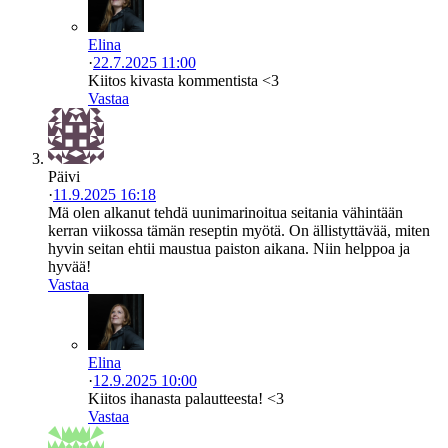
Elina
·
22.7.2025 11:00
Kiitos kivasta kommentista <3
Vastaa
Päivi
·
11.9.2025 16:18
Mä olen alkanut tehdä uunimarinoitua seitania vähintään
kerran viikossa tämän reseptin myötä. On ällistyttävää, miten
hyvin seitan ehtii maustua paiston aikana. Niin helppoa ja
hyvää!
Vastaa
Elina
·
12.9.2025 10:00
Kiitos ihanasta palautteesta! <3
Vastaa