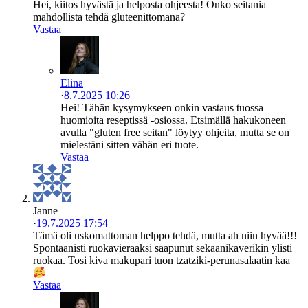
Hei, kiitos hyvästä ja helposta ohjeesta! Onko seitania
mahdollista tehdä gluteenittomana?
Vastaa
Elina
·
8.7.2025 10:26
Hei! Tähän kysymykseen onkin vastaus tuossa
huomioita reseptissä -osiossa. Etsimällä hakukoneen
avulla "gluten free seitan" löytyy ohjeita, mutta se on
mielestäni sitten vähän eri tuote.
Vastaa
Janne
·
19.7.2025 17:54
Tämä oli uskomattoman helppo tehdä, mutta ah niin hyvää!!!
Spontaanisti ruokavieraaksi saapunut sekaanikaverikin ylisti
ruokaa. Tosi kiva makupari tuon tzatziki-perunasalaatin kaa
Vastaa