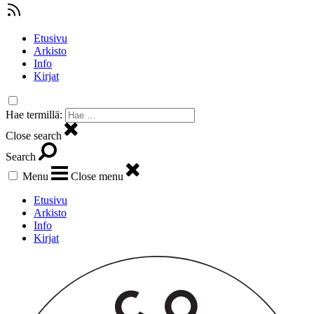
Etusivu
Arkisto
Info
Kirjat
Hae termillä:
Close search
Search
Menu
Close menu
Etusivu
Arkisto
Info
Kirjat