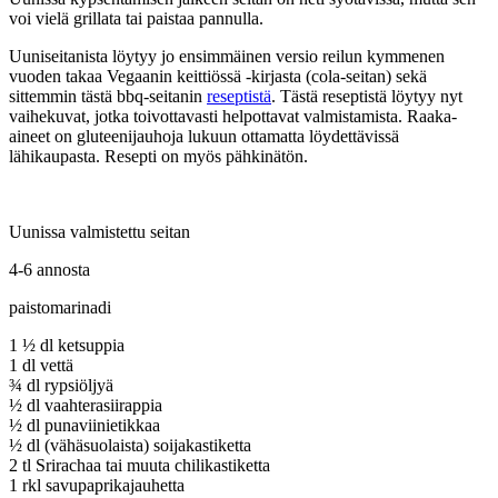
voi vielä grillata tai paistaa pannulla.
Uuniseitanista löytyy jo ensimmäinen versio reilun kymmenen
vuoden takaa Vegaanin keittiössä -kirjasta (cola-seitan) sekä
sittemmin tästä bbq-seitanin
reseptistä
. Tästä reseptistä löytyy nyt
vaihekuvat, jotka toivottavasti helpottavat valmistamista. Raaka-
aineet on gluteenijauhoja lukuun ottamatta löydettävissä
lähikaupasta. Resepti on myös pähkinätön.
Uunissa valmistettu seitan
4-6 annosta
paistomarinadi
1 ½ dl ketsuppia
1 dl vettä
¾ dl rypsiöljyä
½ dl vaahterasiirappia
½ dl punaviinietikkaa
½ dl (vähäsuolaista) soijakastiketta
2 tl Srirachaa tai muuta chilikastiketta
1 rkl savupaprikajauhetta