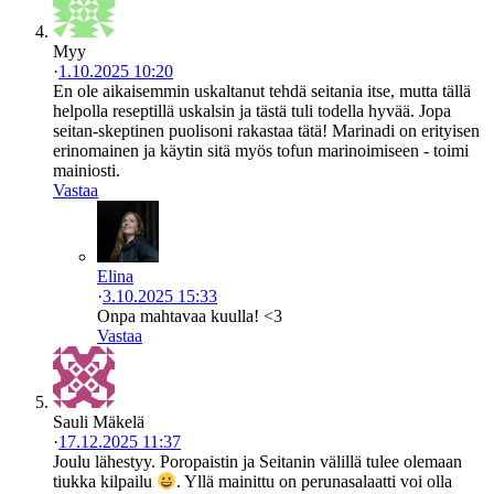
Myy
·
1.10.2025 10:20
En ole aikaisemmin uskaltanut tehdä seitania itse, mutta tällä
helpolla reseptillä uskalsin ja tästä tuli todella hyvää. Jopa
seitan-skeptinen puolisoni rakastaa tätä! Marinadi on erityisen
erinomainen ja käytin sitä myös tofun marinoimiseen - toimi
mainiosti.
Vastaa
Elina
·
3.10.2025 15:33
Onpa mahtavaa kuulla! <3
Vastaa
Sauli Mäkelä
·
17.12.2025 11:37
Joulu lähestyy. Poropaistin ja Seitanin välillä tulee olemaan
tiukka kilpailu
. Yllä mainittu on perunasalaatti voi olla