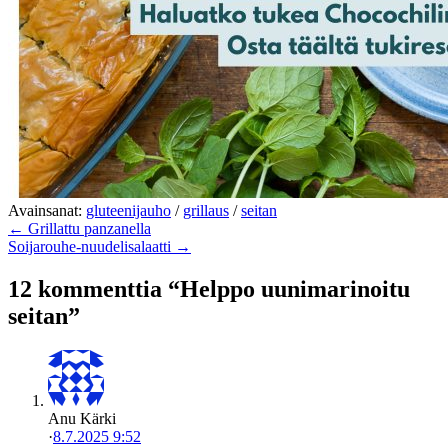
Avainsanat:
gluteenijauho
/
grillaus
/
seitan
← Grillattu panzanella
Soijarouhe-nuudelisalaatti →
12 kommenttia “Helppo uunimarinoitu
seitan”
Anu Kärki
·
8.7.2025 9:52