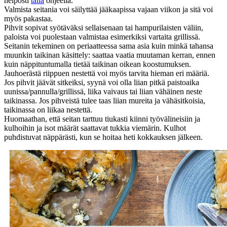
helposti
tällä
ohjeella.
Valmista seitania voi säilyttää jääkaapissa vajaan viikon ja sitä voi
myös pakastaa.
Pihvit sopivat syötäväksi sellaisenaan tai hampurilaisten väliin,
paloista voi puolestaan valmistaa esimerkiksi vartaita grillissä.
Seitanin tekeminen on periaatteessa sama asia kuin minkä tahansa
muunkin taikinan käsittely: saattaa vaatia muutaman kerran, ennen
kuin näppituntumalla tietää taikinan oikean koostumuksen.
Jauhoerästä riippuen nestettä voi myös tarvita hieman eri määriä.
Jos pihvit jäävät sitkeiksi, syynä voi olla liian pitkä paistoaika
uunissa/pannulla/grillissä, liika vaivaus tai liian vähäinen neste
taikinassa. Jos pihveistä tulee taas liian mureita ja vähäsitkoisia,
taikinassa on liikaa nestettä.
Huomaathan, että seitan tarttuu tiukasti kiinni työvälineisiin ja
kulhoihin ja isot määrät saattavat tukkia viemärin. Kulhot
puhdistuvat näppärästi, kun se hoitaa heti kokkauksen jälkeen.