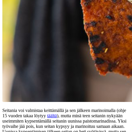
Seitania voi valmistaa keittämällä ja sen jälkeen marinoimalla (ohje
15 vuoden takaa löytyy
täältä
), mutta minä teen seitanin nykyään
useimmiten kypsentämällä seitanin uunissa paistomarinadissa. Yksi
työvaihe jää pois, kun seitan kypsyy ja marinoituu samaan aikaan.
Uunissa kypsentämisen jälkeen seitan on heti syötävissä, mutta sen