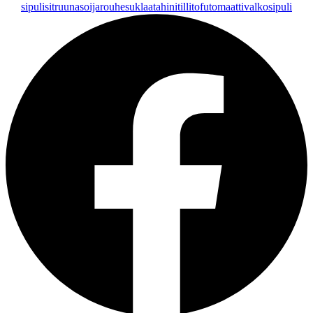
sipuli
sitruuna
soijarouhe
suklaa
tahini
tilli
tofu
tomaatti
valkosipuli