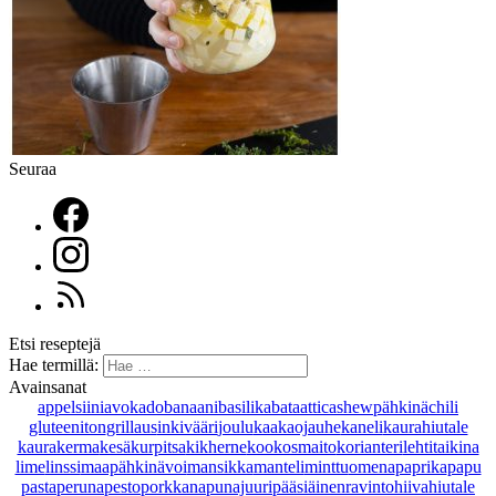
Seuraa
Etsi reseptejä
Hae termillä:
Avainsanat
appelsiini
avokado
banaani
basilika
bataatti
cashewpähkinä
chili
gluteeniton
grillaus
inkivääri
joulu
kaakaojauhe
kaneli
kaurahiutale
kaurakerma
kesäkurpitsa
kikherne
kookosmaito
korianteri
lehtitaikina
lime
linssi
maapähkinävoi
mansikka
manteli
minttu
omena
paprika
papu
pasta
peruna
pesto
porkkana
punajuuri
pääsiäinen
ravintohiivahiutale