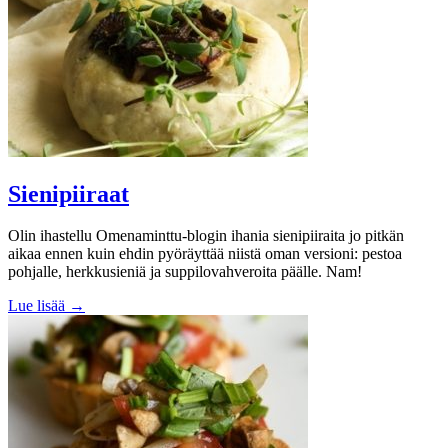
Sienipiiraat
Olin ihastellu Omenaminttu-blogin ihania sienipiiraita jo pitkän
aikaa ennen kuin ehdin pyöräyttää niistä oman versioni: pestoa
pohjalle, herkkusieniä ja suppilovahveroita päälle. Nam!
Lue lisää →