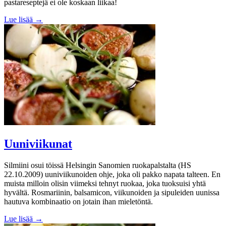
pastareseptejä ei ole koskaan liikaa!
Lue lisää →
Uuniviikunat
Silmiini osui töissä Helsingin Sanomien ruokapalstalta (HS
22.10.2009) uuniviikunoiden ohje, joka oli pakko napata talteen. En
muista milloin olisin viimeksi tehnyt ruokaa, joka tuoksuisi yhtä
hyvältä. Rosmariinin, balsamicon, viikunoiden ja sipuleiden uunissa
hautuva kombinaatio on jotain ihan mieletöntä.
Lue lisää →