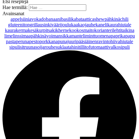
Etsi reseptejä
Hae termillä:
Avainsanat
appelsiini
avokado
banaani
basilika
bataatti
cashewpähkinä
chili
gluteeniton
grillaus
inkivääri
joulu
kaakaojauhe
kaneli
kaurahiutale
kaurakerma
kesäkurpitsa
kikherne
kookosmaito
korianteri
lehtitaikina
lime
linssi
maapähkinävoi
mansikka
manteli
minttu
omena
paprika
papu
pasta
peruna
pesto
porkkana
punajuuri
pääsiäinen
ravintohiivahiutale
sipuli
sitruuna
soijarouhe
suklaa
tahini
tilli
tofu
tomaatti
valkosipuli