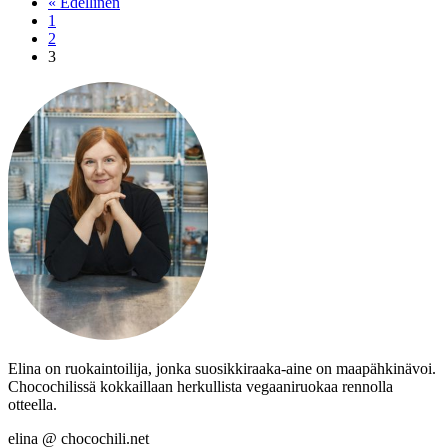
« Edellinen
1
2
3
Elina on ruokaintoilija, jonka suosikkiraaka-aine on maapähkinävoi.
Chocochilissä kokkaillaan herkullista vegaaniruokaa rennolla
otteella.
elina @ chocochili.net