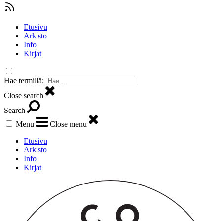
Etusivu
Arkisto
Info
Kirjat
Hae termillä:
Close search
Search
Menu
Close menu
Etusivu
Arkisto
Info
Kirjat