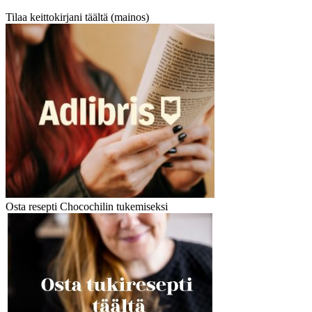
Tilaa keittokirjani täältä (mainos)
Osta resepti Chocochilin tukemiseksi