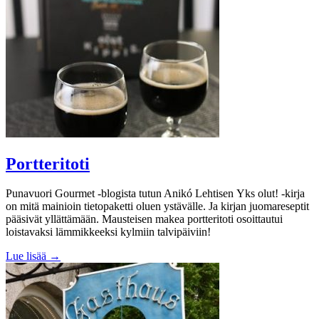
Portteritoti
Punavuori Gourmet -blogista tutun Anikó Lehtisen Yks olut! -kirja
on mitä mainioin tietopaketti oluen ystävälle. Ja kirjan juomareseptit
pääsivät yllättämään. Mausteisen makea portteritoti osoittautui
loistavaksi lämmikkeeksi kylmiin talvipäiviin!
Lue lisää →