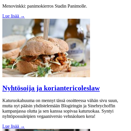
Menovinkki: panimokierros Stadin Panimolle.
Lue lisää →
Nyhtösoija ja koriantericoleslaw
Katuruokahuuma on mennyt tässä osoitteessa vähän sivu suun,
mutta nyt pääsin yhdistelemään Blogiringin ja Sinebrychoffin
kampanjassa olutta ja sen kanssa sopivaa katuruokaa. Syntyi
nyhtöpossuleipien vegaaniversio vehnäoluen kera!
Lue lisää →