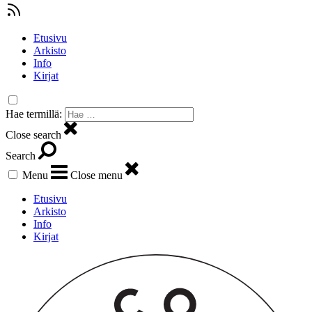
Etusivu
Arkisto
Info
Kirjat
Hae termillä:
Close search
Search
Menu
Close menu
Etusivu
Arkisto
Info
Kirjat