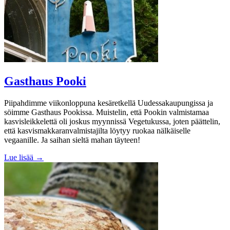
Gasthaus Pooki
Piipahdimme viikonloppuna kesäretkellä Uudessakaupungissa ja
söimme Gasthaus Pookissa. Muistelin, että Pookin valmistamaa
kasvisleikkelettä oli joskus myynnissä Vegetukussa, joten päättelin,
että kasvismakkaranvalmistajilta löytyy ruokaa nälkäiselle
vegaanille. Ja saihan sieltä mahan täyteen!
Lue lisää →