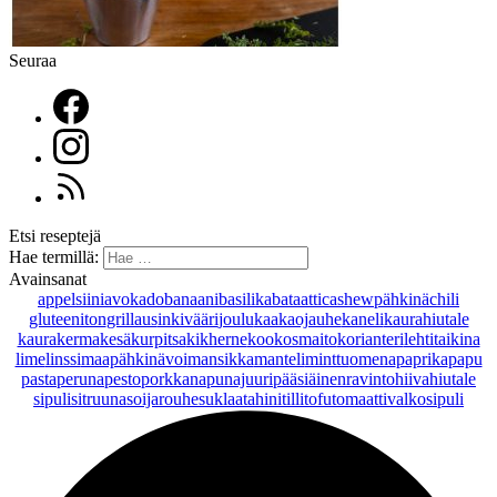
Seuraa
Etsi reseptejä
Hae termillä:
Avainsanat
appelsiini
avokado
banaani
basilika
bataatti
cashewpähkinä
chili
gluteeniton
grillaus
inkivääri
joulu
kaakaojauhe
kaneli
kaurahiutale
kaurakerma
kesäkurpitsa
kikherne
kookosmaito
korianteri
lehtitaikina
lime
linssi
maapähkinävoi
mansikka
manteli
minttu
omena
paprika
papu
pasta
peruna
pesto
porkkana
punajuuri
pääsiäinen
ravintohiivahiutale
sipuli
sitruuna
soijarouhe
suklaa
tahini
tilli
tofu
tomaatti
valkosipuli