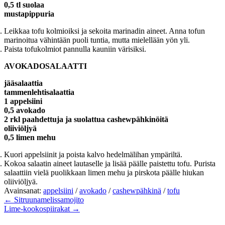
0,5 tl suolaa
mustapippuria
Leikkaa tofu kolmioiksi ja sekoita marinadin aineet. Anna tofun
marinoitua vähintään puoli tuntia, mutta mielellään yön yli.
Paista tofukolmiot pannulla kauniin värisiksi.
AVOKADOSALAATTI
jääsalaattia
tammenlehtisalaattia
1 appelsiini
0,5 avokado
2 rkl paahdettuja ja suolattua cashewpähkinöitä
oliiviöljyä
0,5 limen mehu
Kuori appelsiinit ja poista kalvo hedelmälihan ympäriltä.
Kokoa salaatin aineet lautaselle ja lisää päälle paistettu tofu. Purista
salaattiin vielä puolikkaan limen mehu ja pirskota päälle hiukan
oliiviöljyä.
Avainsanat:
appelsiini
/
avokado
/
cashewpähkinä
/
tofu
← Sitruunamelissamojito
Lime-kookospiirakat →