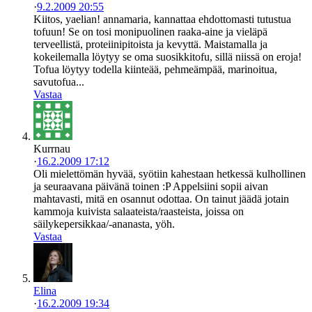
·
9.2.2009 20:55
Kiitos, yaelian! annamaria, kannattaa ehdottomasti tutustua
tofuun! Se on tosi monipuolinen raaka-aine ja vieläpä
terveellistä, proteiinipitoista ja kevyttä. Maistamalla ja
kokeilemalla löytyy se oma suosikkitofu, sillä niissä on eroja!
Tofua löytyy todella kiinteää, pehmeämpää, marinoitua,
savutofua...
Vastaa
Kurrnau
·
16.2.2009 17:12
Oli mielettömän hyvää, syötiin kahestaan hetkessä kulhollinen
ja seuraavana päivänä toinen :P Appelsiini sopii aivan
mahtavasti, mitä en osannut odottaa. On tainut jäädä jotain
kammoja kuivista salaateista/raasteista, joissa on
säilykepersikkaa/-ananasta, yöh.
Vastaa
Elina
·
16.2.2009 19:34