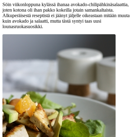
Söin viikonloppuna kylässä ihanaa avokado-chilipähkinäsalaattia,
joten kotona oli ihan pakko kokeilla jotain samankaltaista.
Alkuperäisestä reseptistä ei jäänyt jäljelle oikeastaan mitään muuta
kuin avokado ja salaatti, mutta tästä syntyi taas uusi
lounasruokasuosikki.