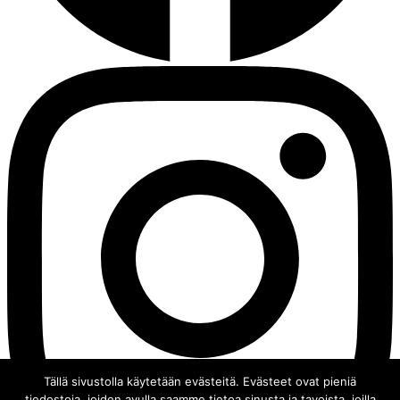
Tällä sivustolla käytetään evästeitä. Evästeet ovat pieniä
tiedostoja, joiden avulla saamme tietoa sinusta ja tavoista, joilla