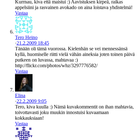
Kurrnau, kiva että maistui :) Aavistuksen kirpeä, raikas
appelsiini ja rasvainen avokado on aina loistava yhdistelmä!
Vastaa
Tero Heino
·
21.2.2009 18:45
Tänään oli tämä vuorossa. Kielenhän se vei mennessänsä
kyllä, huomiselle riitti vielä vähän aineksia joten toinen päivä
putkeen on luvassa, mahtavaa :)
http://flickr.com/photos/whz/3297776582/
Vastaa
Elina
·
22.2.2009 9:05
Tero, kiva kuulla :) Nämä kuvakommentit on ihan mahtavia,
toivottavasti joku muukin innostuisi kuvaamaan
kokkauksiaan!
Vastaa