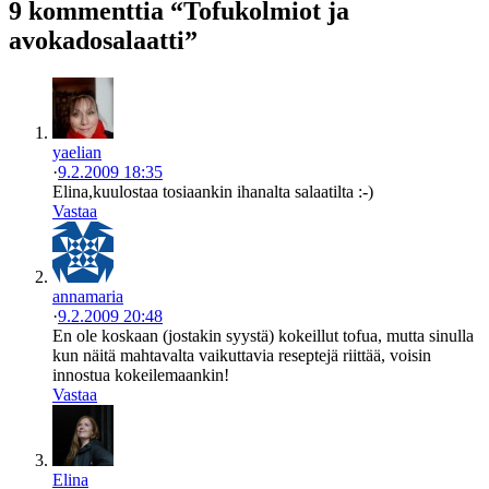
9 kommenttia “Tofukolmiot ja
avokadosalaatti”
yaelian
·
9.2.2009 18:35
Elina,kuulostaa tosiaankin ihanalta salaatilta :-)
Vastaa
annamaria
·
9.2.2009 20:48
En ole koskaan (jostakin syystä) kokeillut tofua, mutta sinulla
kun näitä mahtavalta vaikuttavia reseptejä riittää, voisin
innostua kokeilemaankin!
Vastaa
Elina