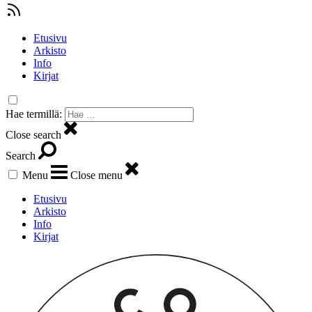
Etusivu
Arkisto
Info
Kirjat
Hae termillä:
Close search
Search
Menu
Close menu
Etusivu
Arkisto
Info
Kirjat