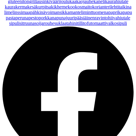
gluteeniton
grillaus
inkivääri
joulu
kaakaojauhe
kaneli
kaurahiutale
kaurakerma
kesäkurpitsa
kikherne
kookosmaito
korianteri
lehtitaikina
lime
linssi
maapähkinävoi
mansikka
manteli
minttu
omena
paprika
papu
pasta
peruna
pesto
porkkana
punajuuri
pääsiäinen
ravintohiivahiutale
sipuli
sitruuna
soijarouhe
suklaa
tahini
tilli
tofu
tomaatti
valkosipuli