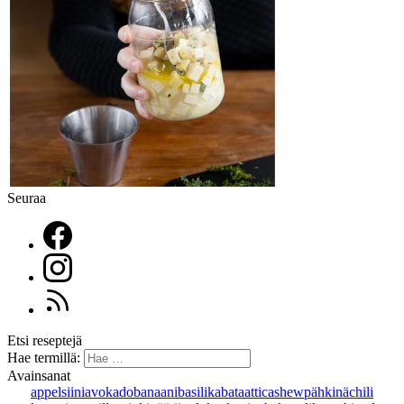
Seuraa
Etsi reseptejä
Hae termillä:
Avainsanat
appelsiini
avokado
banaani
basilika
bataatti
cashewpähkinä
chili