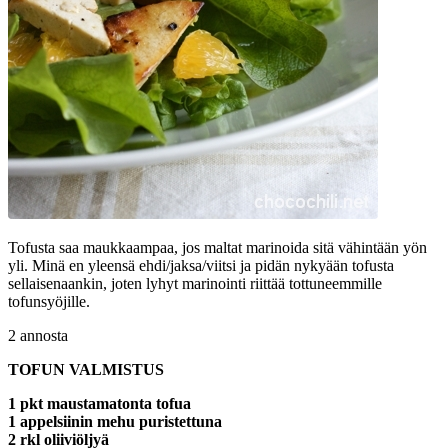
Tofusta saa maukkaampaa, jos maltat marinoida sitä vähintään yön
yli. Minä en yleensä ehdi/jaksa/viitsi ja pidän nykyään tofusta
sellaisenaankin, joten lyhyt marinointi riittää tottuneemmille
tofunsyöjille.
2 annosta
TOFUN VALMISTUS
1 pkt maustamatonta tofua
1 appelsiinin mehu puristettuna
2 rkl oliiviöljyä