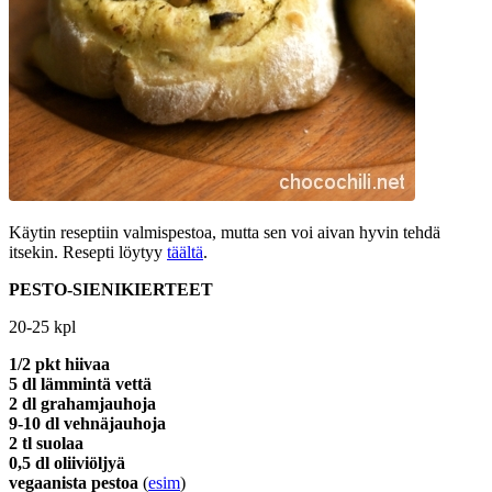
Käytin reseptiin valmispestoa, mutta sen voi aivan hyvin tehdä
itsekin. Resepti löytyy
täältä
.
PESTO-SIENIKIERTEET
20-25 kpl
1/2 pkt hiivaa
5 dl lämmintä vettä
2 dl grahamjauhoja
9-10 dl vehnäjauhoja
2 tl suolaa
0,5 dl oliiviöljyä
vegaanista pestoa
(
esim
)