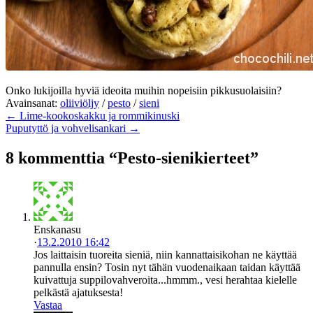
Onko lukijoilla hyviä ideoita muihin nopeisiin pikkusuolaisiin?
Avainsanat:
oliiviöljy
/
pesto
/
sieni
← Lime-kookoskakku ja rommikinuski
Puputyttö ja vohvelisankari →
8 kommenttia “Pesto-sienikierteet”
Enskanasu
·
13.2.2010 16:42
Jos laittaisin tuoreita sieniä, niin kannattaisikohan ne käyttää
pannulla ensin? Tosin nyt tähän vuodenaikaan taidan käyttää
kuivattuja suppilovahveroita...hmmm., vesi herahtaa kielelle
pelkästä ajatuksesta!
Vastaa