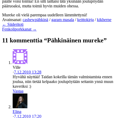
päälle voisi toimia! En silti laittaisi tätä yksinään joulupöydän
pääruoaksi, mutta toimii hyvin muiden ohessa.
Mureke oli vielä parempaa uudelleen lämmitettynä!
Avainsanat:
cashewpähkinä
/
garam masala
/
keittokirja
/
kikherne
← Siideritoti
Fenkoliporkkanat →
11 kommenttia “Pähkinäinen mureke”
Ville
·
7.12.2010 13:28
Hyvältä näyttää! Taidan kokeilla tämän valmistamista ennen
joulua, niin tietää kelpaako joulupöytään seitanin ynnä muun
kaveriksi :)
Vastaa
Elina
·
7.12.2010 17:20