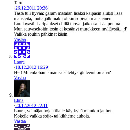
Taru
·
26.12.2011 20:36
Tästä tuli hyvää: garam masalan lisäksi kaipasin aluksi lisää
mausteita, mutta jälkimaku olikin sopivan mausteinen.
Luultavasti lisäripaukset chiliä tuovat jatkossa lisää potkua.
Mun sauvasekoitin tosin ei kestänyt murekkeen mylläystä... :P
Vaikka rouhin pähkinät käsin.
Vastaa
Laura
·
18.12.2012 16:29
Hei! Mitenköhän tämän saisi tehtyä gluteenittomana?
Vastaa
Elina
·
20.12.2012 22:11
Laura, vehnäjauhojen tilalle käy kyllä muutkin jauhot.
Kokeile vaikka soija- tai kikhernejauhoja.
Vastaa