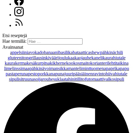
Etsi reseptejä
Hae termillä:
Avainsanat
appelsiini
avokado
banaani
basilika
bataatti
cashewpähkinä
chili
gluteeniton
grillaus
inkivääri
joulu
kaakaojauhe
kaneli
kaurahiutale
kaurakerma
kesäkurpitsa
kikherne
kookosmaito
korianteri
lehtitaikina
lime
linssi
maapähkinävoi
mansikka
manteli
minttu
omena
paprika
papu
pasta
peruna
pesto
porkkana
punajuuri
pääsiäinen
ravintohiivahiutale
sipuli
sitruuna
soijarouhe
suklaa
tahini
tilli
tofu
tomaatti
valkosipuli