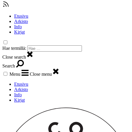
Etusivu
Arkisto
Info
Kirjat
Hae termillä:
Close search
Search
Menu
Close menu
Etusivu
Arkisto
Info
Kirjat