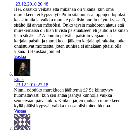
·
23.12.2010 20:48
Hei, osaatko veikata että mikähän oli vikana, kun oma
murekkeeni ei kypsynyt? Pidin sitä uunissa loppujen lopuksi
kaksi tuntia ja vaikka mureke päällisin puolin näytti kypsältä,
sisältö jäi aivan mössöksi. Onko täysin mahdoton ajatus että
murekemassa oli liian tiivistä paistuakseen eli jauhoin taikinan
liian sileäksi..? Aiemmin päivällä paistoin vegaanisen
karjalanpaistin ja murekkeen jälkeen karjalanpiirakoita, jotka
onnistuivat moitteetta, joten uunissa ei ainakaan pitäisi olla
vikaa. :) Hauskaa joulua!
Vastaa
Elina
·
23.12.2010 22:18
Ninni, odotitko murekkeen jäähtymistä? Se kiinteytyy
huomattavasti, kun sen antaa jäähtyä kunnolla vaikka
seuraavaan päiväänkin. Kaiken järjen mukaan murekkeen
kyllä pitäisi kypsyä, vaikka massa olisi miten hienoa.
Vastaa