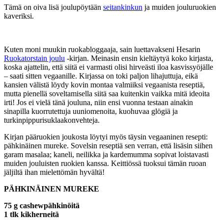
Tämä on oiva lisä joulupöytään
seitankinkun
ja muiden jouluruokien
kaveriksi.
Kuten moni muukin ruokabloggaaja, sain luettavakseni Hesarin
Ruokatorstain joulu
-kirjan. Meinasin ensin kieltäytyä koko kirjasta,
koska ajattelin, että siitä ei varmasti olisi hirveästi iloa kasvissyöjälle
– saati sitten vegaanille. Kirjassa on toki paljon lihajuttuja, eikä
kansien välistä löydy kovin montaa valmiiksi vegaanista reseptiä,
mutta pienellä soveltamisella siitä saa kuitenkin vaikka mitä ideoita
irti! Jos ei vielä tänä jouluna, niin ensi vuonna testaan ainakin
sinapilla kuorrutettuja uuniomenoita, kuohuvaa glögiä ja
turkinpippurisuklaakonvehteja.
Kirjan pääruokien joukosta löytyi myös täysin vegaaninen resepti:
pähkinäinen mureke. Sovelsin reseptiä sen verran, että lisäsin siihen
garam masalaa; kaneli, neilikka ja kardemumma sopivat loistavasti
muiden jouluisten ruokien kanssa. Keittiössä tuoksui tämän ruoan
jäljiltä ihan mielettömän hyvältä!
PÄHKINÄINEN MUREKE
75 g cashewpähkinöitä
1 tlk kikherneitä