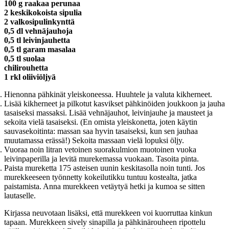
100 g raakaa perunaa
2 keskikokoista sipulia
2 valkosipulinkynttä
0,5 dl vehnäjauhoja
0,5 tl leivinjauhetta
0,5 tl garam masalaa
0,5 tl suolaa
chilirouhetta
1 rkl oliiviöljyä
Hienonna pähkinät yleiskoneessa. Huuhtele ja valuta kikherneet.
Lisää kikherneet ja pilkotut kasvikset pähkinöiden joukkoon ja jauha
tasaiseksi massaksi. Lisää vehnäjauhot, leivinjauhe ja mausteet ja
sekoita vielä tasaiseksi. (En omista yleiskonetta, joten käytin
sauvasekoitinta: massan saa hyvin tasaiseksi, kun sen jauhaa
muutamassa erässä!) Sekoita massaan vielä lopuksi öljy.
Vuoraa noin litran vetoinen suorakulmion muotoinen vuoka
leivinpaperilla ja levitä murekemassa vuokaan. Tasoita pinta.
Paista mureketta 175 asteisen uunin keskitasolla noin tunti. Jos
murekkeeseen työnnetty kokeilutikku tuntuu kostealta, jatka
paistamista. Anna murekkeen vetäytyä hetki ja kumoa se sitten
lautaselle.
Kirjassa neuvotaan lisäksi, että murekkeen voi kuorruttaa kinkun
tapaan. Murekkeen sively sinapilla ja pähkinärouheen ripottelu