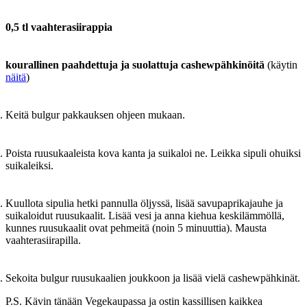
0,5 tl vaahterasiirappia
kourallinen paahdettuja ja suolattuja cashewpähkinöitä
(käytin
näitä
)
Keitä bulgur pakkauksen ohjeen mukaan.
Poista ruusukaaleista kova kanta ja suikaloi ne. Leikka sipuli ohuiksi
suikaleiksi.
Kuullota sipulia hetki pannulla öljyssä, lisää savupaprikajauhe ja
suikaloidut ruusukaalit. Lisää vesi ja anna kiehua keskilämmöllä,
kunnes ruusukaalit ovat pehmeitä (noin 5 minuuttia). Mausta
vaahterasiirapilla.
Sekoita bulgur ruusukaalien joukkoon ja lisää vielä cashewpähkinät.
P.S. Kävin tänään Vegekaupassa ja ostin kassillisen kaikkea