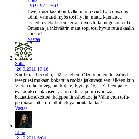
Elina
·
20.9.2011 7:02
Ewe, ruusukaalit on kyllä niiin hyviä! Toi couscous
toimii varmasti myös tosi hyvin, mutta kannattaa
kokeilla vielä toisen kerran myös tolla bulgur-mixillä.
Omenan ja inkiväärin maut sopi tosi hyvin ruusukaalin
kanssa!
Vastaa
Salla
·
20.9.2011 19:18
Kuulostaa herkulta, tätä kokeilen! Olen muutenkin syönyt
reseptiesi mukaan kokattuja ruokia jatkuvasti sen jälkeen kun
Viiden tähden vegaani kirjahyllyyni päätyi... :) Teen paljon
eväsruokia pakkaseen, ja mm. linssiperunavuokaa,
bataattisosekeittoa, helppoa linssikeittoa ja Välimeren tofu-
perunasalaattia on tullut tehtyä monta kertaa!
Vastaa
Elina
·
21.9.2011 6:04