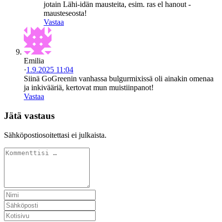
jotain Lähi-idän mausteita, esim. ras el hanout -
mausteseosta!
Vastaa
Emilia
·
1.9.2025 11:04
Siinä GoGreenin vanhassa bulgurmixissä oli ainakin omenaa
ja inkivääriä, kertovat mun muistiinpanot!
Vastaa
Jätä vastaus
Sähköpostiosoitettasi ei julkaista.