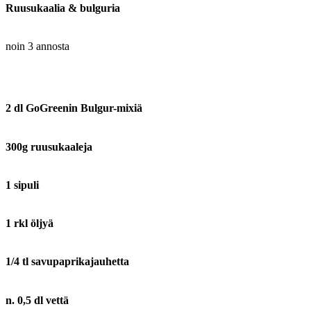
Ruusukaalia & bulguria
noin 3 annosta
2 dl GoGreenin Bulgur-mixiä
300g ruusukaaleja
1 sipuli
1 rkl öljyä
1/4 tl savupaprikajauhetta
n. 0,5 dl vettä