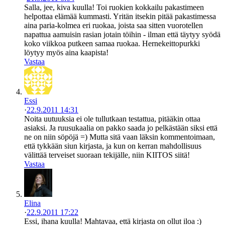
Salla, jee, kiva kuulla! Toi ruokien kokkailu pakastimeen
helpottaa elämää kummasti. Yritän itsekin pitää pakastimessa
aina paria-kolmea eri ruokaa, joista saa sitten vuorotellen
napattua aamuisin rasian jotain töihin - ilman että täytyy syödä
koko viikkoa putkeen samaa ruokaa. Hernekeittopurkki
löytyy myös aina kaapista!
Vastaa
Essi
·
22.9.2011 14:31
Noita uutuuksia ei ole tullutkaan testattua, pitääkin ottaa
asiaksi. Ja ruusukaalia on pakko saada jo pelkästään siksi että
ne on niin söpöjä =) Mutta sitä vaan läksin kommentoimaan,
että tykkään siun kirjasta, ja kun on kerran mahdollisuus
välittää terveiset suoraan tekijälle, niin KIITOS siitä!
Vastaa
Elina
·
22.9.2011 17:22
Essi, ihana kuulla! Mahtavaa, että kirjasta on ollut iloa :)