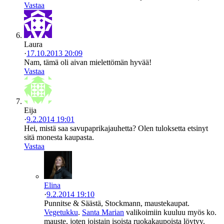
Vastaa
Laura
·
17.10.2013 20:09
Nam, tämä oli aivan mielettömän hyvää!
Vastaa
Eija
·
9.2.2014 19:01
Hei, mistä saa savupaprikajauhetta? Olen tuloksetta etsinyt
sitä monesta kaupasta.
Vastaa
Elina
·
9.2.2014 19:10
Punnitse & Säästä, Stockmann, maustekaupat.
Vegetukku
.
Santa Marian
valikoimiin kuuluu myös ko.
mauste, joten joistain isoista ruokakaupoista löytyy.