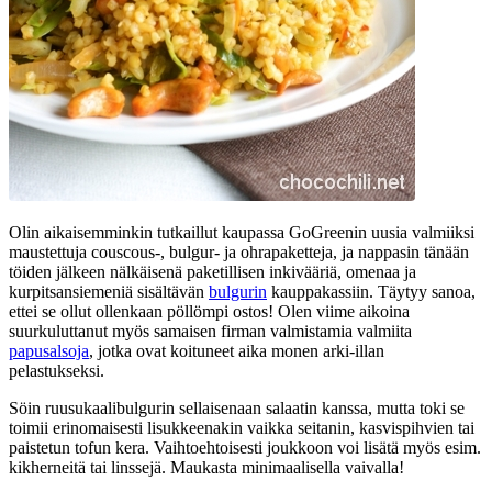
Olin aikaisemminkin tutkaillut kaupassa GoGreenin uusia valmiiksi
maustettuja couscous-, bulgur- ja ohrapaketteja, ja nappasin tänään
töiden jälkeen nälkäisenä paketillisen inkivääriä, omenaa ja
kurpitsansiemeniä sisältävän
bulgurin
kauppakassiin. Täytyy sanoa,
ettei se ollut ollenkaan pöllömpi ostos! Olen viime aikoina
suurkuluttanut myös samaisen firman valmistamia valmiita
papusalsoja
, jotka ovat koituneet aika monen arki-illan
pelastukseksi.
Söin ruusukaalibulgurin sellaisenaan salaatin kanssa, mutta toki se
toimii erinomaisesti lisukkeenakin vaikka seitanin, kasvispihvien tai
paistetun tofun kera. Vaihtoehtoisesti joukkoon voi lisätä myös esim.
kikherneitä tai linssejä. Maukasta minimaalisella vaivalla!