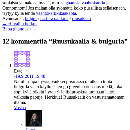
suolaista ja makeaa hyvää, mm.
vegaanisia vaahtokarkkeja
.
Omnomnom! Jos maltan olla syömättä koko pussillista sellaisenaan,
täytyy kyllä tehdä
vaahtokarkkikaakaota
.
Avainsanat:
bulgur
/
cashewpähkinä
/
ruusukaali
← Havaijin herkut
Baba ghanoush →
12 kommenttia “Ruusukaalia & bulguria”
Ewe
·
19.9.2011 19:48
Nam! Tulipa hyvää, vaikkei prismassa ollutkaan tuota
bulguria vaan käytin sitten go greenin couscous mixiä, joka
sopi kyllä oikein hyvin :) Ja lisäprotskua tuomaan laitoin
valkosia papuja. Herkkua! Ruusukaalit on vastustamattoman
ihania.
Vastaa