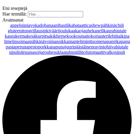
Etsi reseptejä
Hae termillä:
Avainsanat
appelsiini
avokado
banaani
basilika
bataatti
cashewpähkinä
chili
gluteeniton
grillaus
inkivääri
joulu
kaakaojauhe
kaneli
kaurahiutale
kaurakerma
kesäkurpitsa
kikherne
kookosmaito
korianteri
lehtitaikina
lime
linssi
maapähkinävoi
mansikka
manteli
minttu
omena
paprika
papu
pasta
peruna
pesto
porkkana
punajuuri
pääsiäinen
ravintohiivahiutale
sipuli
sitruuna
soijarouhe
suklaa
tahini
tilli
tofu
tomaatti
valkosipuli