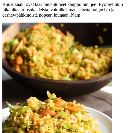
Ruusukaalit ovat taas rantautuneet kauppoihin, jee! Pyöräytinkin
pikapikaa ruusukaaleista, valmiiksi maustetusta bulgurista ja
cashewpähkinöistä nopean lounaan. Nam!