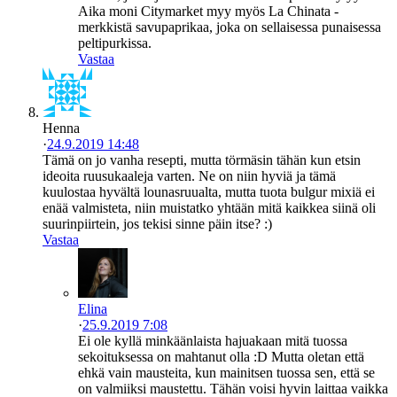
Aika moni Citymarket myy myös La Chinata -
merkkistä savupaprikaa, joka on sellaisessa punaisessa
peltipurkissa.
Vastaa
Henna
·
24.9.2019 14:48
Tämä on jo vanha resepti, mutta törmäsin tähän kun etsin
ideoita ruusukaaleja varten. Ne on niin hyviä ja tämä
kuulostaa hyvältä lounasruualta, mutta tuota bulgur mixiä ei
enää valmisteta, niin muistatko yhtään mitä kaikkea siinä oli
suurinpiirtein, jos tekisi sinne päin itse? :)
Vastaa
Elina
·
25.9.2019 7:08
Ei ole kyllä minkäänlaista hajuakaan mitä tuossa
sekoituksessa on mahtanut olla :D Mutta oletan että
ehkä vain mausteita, kun mainitsen tuossa sen, että se
on valmiiksi maustettu. Tähän voisi hyvin laittaa vaikka