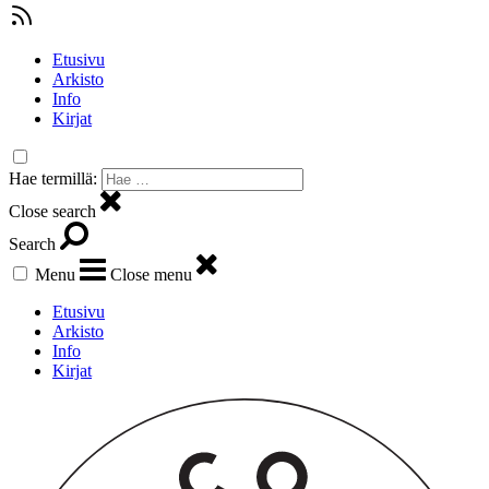
Etusivu
Arkisto
Info
Kirjat
Hae termillä:
Close search
Search
Menu
Close menu
Etusivu
Arkisto
Info
Kirjat