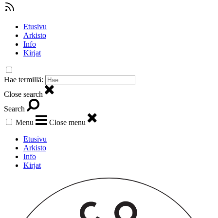
Etusivu
Arkisto
Info
Kirjat
Hae termillä:
Close search
Search
Menu
Close menu
Etusivu
Arkisto
Info
Kirjat