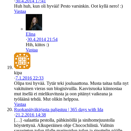
·
30.4.2014 17:41
Huh huh, kun oli hyvää! Pesto varsinkin. Oot kyllä nero! :)
Vastaa
Elina
·
30.4.2014 21:54
Hih, kiitos :)
Vastaa
kipa
·
7.1.2016 22:33
Olipa tosi hyvää. Tytär teki jouluaattona. Musta taitaa tulla nyt
vakituinen vieras sun blogisivuilla. Kasvisruoka kiinnostaa
mut itsellä ei mielikuvitusta ja oon pitänyt vaikeana ja
työläänä tehdä. Mut olikin helppoa.
Vastaa
Ruokapäiväkirjasta paljastuu | 365 days with Ida
·
21.2.2016 14:38
[…] -salaattia pestolla, pähkinöillä ja sinihomejuustolla
höystettynä. Alkuperäinen ohje Chocochilistä. Valitsin
savustetun tofun tilalle marinoidun tofun ja ripottelin päälle