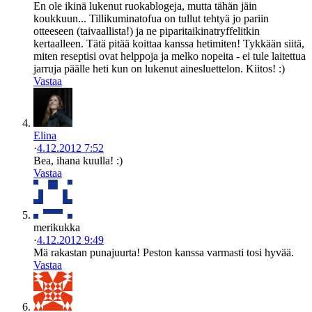
En ole ikinä lukenut ruokablogeja, mutta tähän jäin
koukkuun... Tillikuminatofua on tullut tehtyä jo pariin
otteeseen (taivaallista!) ja ne piparitaikinatryffelitkin
kertaalleen. Tätä pitää koittaa kanssa hetimiten! Tykkään siitä,
miten reseptisi ovat helppoja ja melko nopeita - ei tule laitettua
jarruja päälle heti kun on lukenut ainesluettelon. Kiitos! :)
Vastaa
Elina
·
4.12.2012 7:52
Bea, ihana kuulla! :)
Vastaa
merikukka
·
4.12.2012 9:49
Mä rakastan punajuurta! Peston kanssa varmasti tosi hyvää.
Vastaa