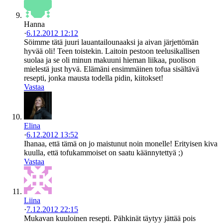
Hanna
·
6.12.2012 12:12
Söimme tätä juuri lauantailounaaksi ja aivan järjettömän
hyvää oli! Teen toistekin. Laitoin pestoon teelusikallisen
suolaa ja se oli minun makuuni hieman liikaa, puolison
mielestä just hyvä. Elämäni ensimmäinen tofua sisältävä
resepti, jonka mausta todella pidin, kiitokset!
Vastaa
Elina
·
6.12.2012 13:52
Ihanaa, että tämä on jo maistunut noin monelle! Erityisen kiva
kuulla, että tofukammoiset on saatu käännytettyä ;)
Vastaa
Liina
·
7.12.2012 22:15
Mukavan kuuloinen resepti. Pähkinät täytyy jättää pois