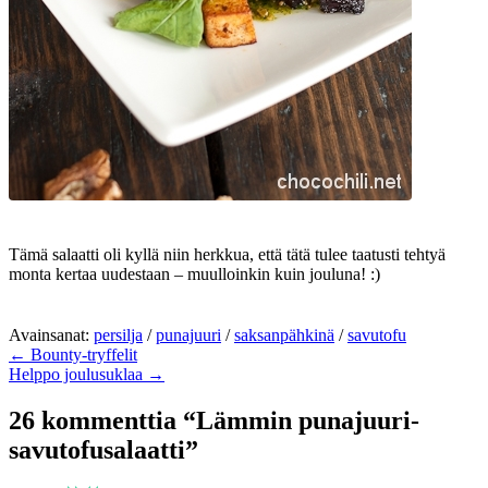
Tämä salaatti oli kyllä niin herkkua, että tätä tulee taatusti tehtyä
monta kertaa uudestaan – muulloinkin kuin jouluna! :)
Avainsanat:
persilja
/
punajuuri
/
saksanpähkinä
/
savutofu
← Bounty-tryffelit
Helppo joulusuklaa →
26 kommenttia “Lämmin punajuuri-
savutofusalaatti”