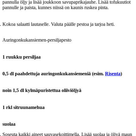
pannulla öljy ja lisää joukkoon savupaprikajauhe. Lisää tofukuutiot
pannulle ja paista, kunnes niissä on kaunis ruskea pinta.
Kokoa salaatti lautaselle. Valuta päälle pestoa ja tarjoa heti.
Auringonkukansiemen-persiljapesto
1 ruukku persiljaa
0,5 dl paahdettuja auringonkukansiemeniä (esim.
Risenta
)
noin 1,5 dl kylmäpuristettua oliiviöljyä
1 rkl sitruunamehua
suolaa
Soseuta kaikki aineet sauvasekoittimella. Lisää suolaa ja öljyä maun