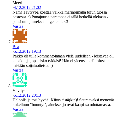
Meeri
·
4.12.2012 21:02
Nam! Täytyypä koettaa vaikka marinoimalla tofun tuossa
pestossa. :) Punajuuria parempaa ei tällä hetkellä olekaan -
paitsi uunijuurekset in general. <3
Vastaa
Bea
·
5.12.2012 19:13
Pakko oli tulla kommentoimaan vielä uudelleen - loistavaa oli
tämäkin ja jopa sisko tykkäsi! Hän ei yleensä pidä tofusta tai
mistään soijatuotteista. :)
Vastaa
Viivitys
·
5.12.2012 20:13
Helpolla ja tosi hyvää! Kiitos tästä(kin)! Seuraavaksi menevät
kokeiluun "bountyt", ainekset jo ovat kaapissa odottamassa.
Vastaa