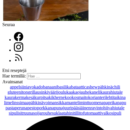
Seuraa
Etsi reseptejä
Hae termillä:
Avainsanat
appelsiini
avokado
banaani
basilika
bataatti
cashewpähkinä
chili
gluteeniton
grillaus
inkivääri
joulu
kaakaojauhe
kaneli
kaurahiutale
kaurakerma
kesäkurpitsa
kikherne
kookosmaito
korianteri
lehtitaikina
lime
linssi
maapähkinävoi
mansikka
manteli
minttu
omena
paprika
papu
pasta
peruna
pesto
porkkana
punajuuri
pääsiäinen
ravintohiivahiutale
sipuli
sitruuna
soijarouhe
suklaa
tahini
tilli
tofu
tomaatti
valkosipuli