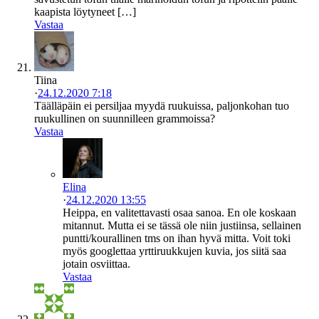
kaapista löytyneet […]
Vastaa
Tiina
·
24.12.2020 7:18
Täälläpäin ei persiljaa myydä ruukuissa, paljonkohan tuo
ruukullinen on suunnilleen grammoissa?
Vastaa
Elina
·
24.12.2020 13:55
Heippa, en valitettavasti osaa sanoa. En ole koskaan
mitannut. Mutta ei se tässä ole niin justiinsa, sellainen
puntti/kourallinen tms on ihan hyvä mitta. Voit toki
myös googlettaa yrttiruukkujen kuvia, jos siitä saa
jotain osviittaa.
Vastaa