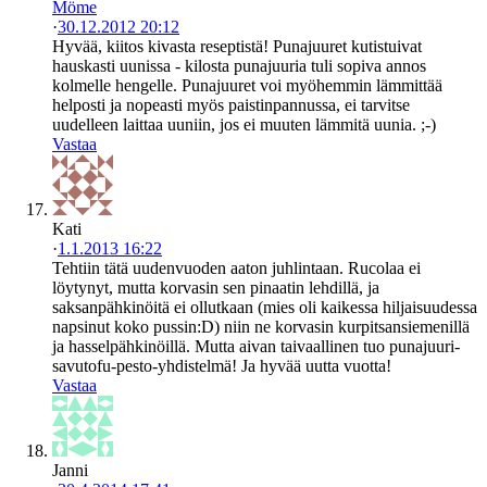
Möme
·
30.12.2012 20:12
Hyvää, kiitos kivasta reseptistä! Punajuuret kutistuivat
hauskasti uunissa - kilosta punajuuria tuli sopiva annos
kolmelle hengelle. Punajuuret voi myöhemmin lämmittää
helposti ja nopeasti myös paistinpannussa, ei tarvitse
uudelleen laittaa uuniin, jos ei muuten lämmitä uunia. ;-)
Vastaa
Kati
·
1.1.2013 16:22
Tehtiin tätä uudenvuoden aaton juhlintaan. Rucolaa ei
löytynyt, mutta korvasin sen pinaatin lehdillä, ja
saksanpähkinöitä ei ollutkaan (mies oli kaikessa hiljaisuudessa
napsinut koko pussin:D) niin ne korvasin kurpitsansiemenillä
ja hasselpähkinöillä. Mutta aivan taivaallinen tuo punajuuri-
savutofu-pesto-yhdistelmä! Ja hyvää uutta vuotta!
Vastaa
Janni