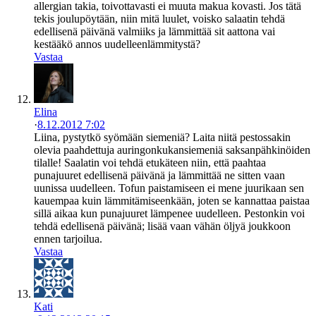
allergian takia, toivottavasti ei muuta makua kovasti. Jos tätä
tekis joulupöytään, niin mitä luulet, voisko salaatin tehdä
edellisenä päivänä valmiiks ja lämmittää sit aattona vai
kestääkö annos uudelleenlämmitystä?
Vastaa
Elina
·
8.12.2012 7:02
Liina, pystytkö syömään siemeniä? Laita niitä pestossakin
olevia paahdettuja auringonkukansiemeniä saksanpähkinöiden
tilalle! Saalatin voi tehdä etukäteen niin, että paahtaa
punajuuret edellisenä päivänä ja lämmittää ne sitten vaan
uunissa uudelleen. Tofun paistamiseen ei mene juurikaan sen
kauempaa kuin lämmitämiseenkään, joten se kannattaa paistaa
sillä aikaa kun punajuuret lämpenee uudelleen. Pestonkin voi
tehdä edellisenä päivänä; lisää vaan vähän öljyä joukkoon
ennen tarjoilua.
Vastaa
Kati