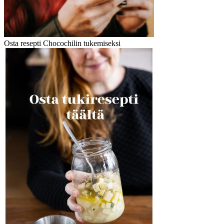
Osta resepti Chocochilin tukemiseksi