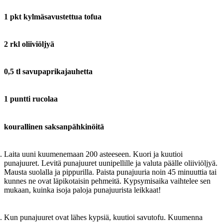
1 pkt kylmäsavustettua tofua
2 rkl oliiviöljyä
0,5 tl savupaprikajauhetta
1 puntti rucolaa
kourallinen saksanpähkinöitä
Laita uuni kuumenemaan 200 asteeseen. Kuori ja kuutioi
punajuuret. Levitä punajuuret uunipellille ja valuta päälle oliiviöljyä.
Mausta suolalla ja pippurilla. Paista punajuuria noin 45 minuuttia tai
kunnes ne ovat läpikotaisin pehmeitä. Kypsymisaika vaihtelee sen
mukaan, kuinka isoja paloja punajuurista leikkaat!
Kun punajuuret ovat lähes kypsiä, kuutioi savutofu. Kuumenna