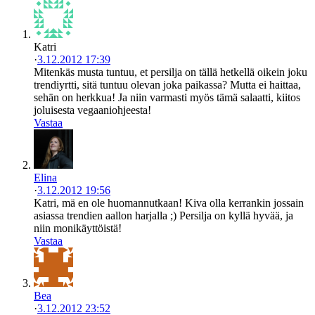
Katri
·
3.12.2012 17:39
Mitenkäs musta tuntuu, et persilja on tällä hetkellä oikein joku
trendiyrtti, sitä tuntuu olevan joka paikassa? Mutta ei haittaa,
sehän on herkkua! Ja niin varmasti myös tämä salaatti, kiitos
joluisesta vegaaniohjeesta!
Vastaa
Elina
·
3.12.2012 19:56
Katri, mä en ole huomannutkaan! Kiva olla kerrankin jossain
asiassa trendien aallon harjalla ;) Persilja on kyllä hyvää, ja
niin monikäyttöistä!
Vastaa
Bea
·
3.12.2012 23:52