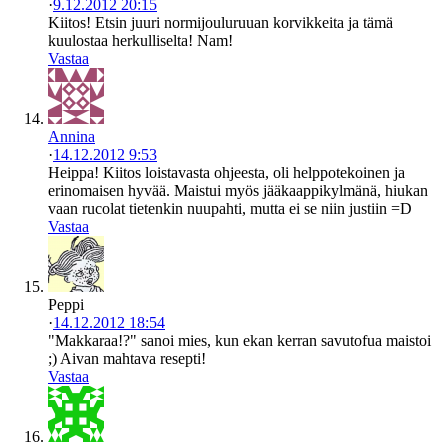
·
9.12.2012 20:15
Kiitos! Etsin juuri normijouluruuan korvikkeita ja tämä
kuulostaa herkulliselta! Nam!
Vastaa
Annina
·
14.12.2012 9:53
Heippa! Kiitos loistavasta ohjeesta, oli helppotekoinen ja
erinomaisen hyvää. Maistui myös jääkaappikylmänä, hiukan
vaan rucolat tietenkin nuupahti, mutta ei se niin justiin =D
Vastaa
Peppi
·
14.12.2012 18:54
"Makkaraa!?" sanoi mies, kun ekan kerran savutofua maistoi
;) Aivan mahtava resepti!
Vastaa