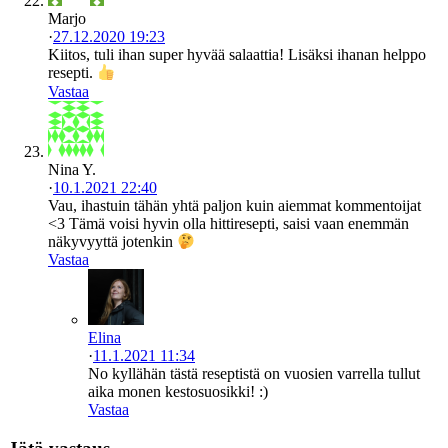
Marjo
·
27.12.2020 19:23
Kiitos, tuli ihan super hyvää salaattia! Lisäksi ihanan helppo
resepti.
Vastaa
Nina Y.
·
10.1.2021 22:40
Vau, ihastuin tähän yhtä paljon kuin aiemmat kommentoijat
<3 Tämä voisi hyvin olla hittiresepti, saisi vaan enemmän
näkyvyyttä jotenkin
Vastaa
Elina
·
11.1.2021 11:34
No kyllähän tästä reseptistä on vuosien varrella tullut
aika monen kestosuosikki! :)
Vastaa