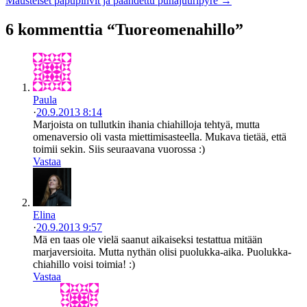
Mausteiset papupihvit ja paahdettu punajuuripyre →
6 kommenttia “Tuoreomenahillo”
Paula
·
20.9.2013 8:14
Marjoista on tullutkin ihania chiahilloja tehtyä, mutta
omenaversio oli vasta miettimisasteella. Mukava tietää, että
toimii sekin. Siis seuraavana vuorossa :)
Vastaa
Elina
·
20.9.2013 9:57
Mä en taas ole vielä saanut aikaiseksi testattua mitään
marjaversioita. Mutta nythän olisi puolukka-aika. Puolukka-
chiahillo voisi toimia! :)
Vastaa