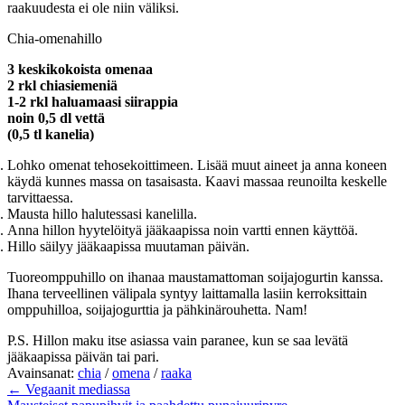
raakuudesta ei ole niin väliksi.
Chia-omenahillo
3 keskikokoista omenaa
2 rkl chiasiemeniä
1-2 rkl haluamaasi siirappia
noin 0,5 dl vettä
(0,5 tl kanelia)
Lohko omenat tehosekoittimeen. Lisää muut aineet ja anna koneen
käydä kunnes massa on tasaisasta. Kaavi massaa reunoilta keskelle
tarvittaessa.
Mausta hillo halutessasi kanelilla.
Anna hillon hyytelöityä jääkaapissa noin vartti ennen käyttöä.
Hillo säilyy jääkaapissa muutaman päivän.
Tuoreomppuhillo on ihanaa maustamattoman soijajogurtin kanssa.
Ihana terveellinen välipala syntyy laittamalla lasiin kerroksittain
omppuhilloa, soijajogurttia ja pähkinärouhetta. Nam!
P.S. Hillon maku itse asiassa vain paranee, kun se saa levätä
jääkaapissa päivän tai pari.
Avainsanat:
chia
/
omena
/
raaka
← Vegaanit mediassa