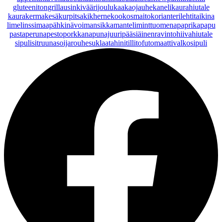
gluteeniton
grillaus
inkivääri
joulu
kaakaojauhe
kaneli
kaurahiutale
kaurakerma
kesäkurpitsa
kikherne
kookosmaito
korianteri
lehtitaikina
lime
linssi
maapähkinävoi
mansikka
manteli
minttu
omena
paprika
papu
pasta
peruna
pesto
porkkana
punajuuri
pääsiäinen
ravintohiivahiutale
sipuli
sitruuna
soijarouhe
suklaa
tahini
tilli
tofu
tomaatti
valkosipuli