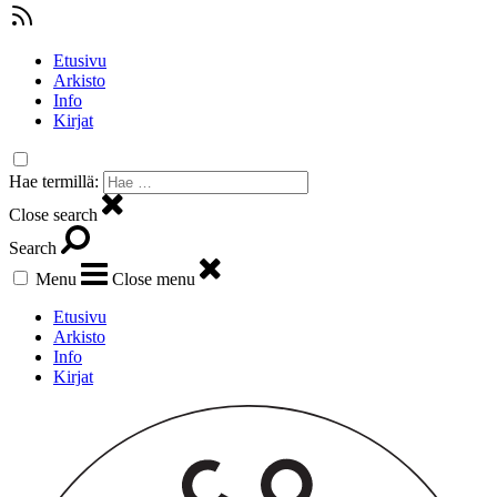
Etusivu
Arkisto
Info
Kirjat
Hae termillä:
Close search
Search
Menu
Close menu
Etusivu
Arkisto
Info
Kirjat