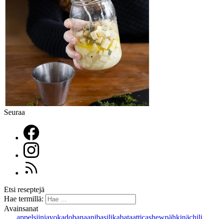
Seuraa
Etsi reseptejä
Hae termillä:
Avainsanat
appelsiini
avokado
banaani
basilika
bataatti
cashewpähkinä
chili