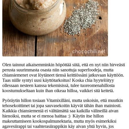
Olen tainnut aikaisemminkin höpöttää siitä, että en nyt niin hirveästi
perusta suurimmasta osasta niin sanottuja superfoodeja, mutta
chiansiemenet ovat löytäneet tiensä keittiössäni jatkuvaan käyttöön.
Taas niille syntyi uusi käyttötarkoitus! Koska chia hyytelöityy
ollessaan nesteen kanssa tekemisissä, tulee tuoreomenahillosta
koostumukseltaan kuin ihan oikeaa hilloa, vaikkei sitä keitetä.
Pyöräytin hillon tosiaan Vitamixilläni, mutta uskoisin, että muutkin
tehosekoittimet tai jopa sauvasekoitin käyvät tähän ihan mainiosti.
Kaikkia chiansiemeniä ei välttämättä saa kaikilla välineillä aivan
hienoiksi, mutta se ei menoa haittaa :) Käytin itse hillon
makeuttamiseen kookospalmunektaria, mutta myös esimerkiksi
agavesiirappi tai vaahterasiirappikin käy aivan yhtä hyvin, jos