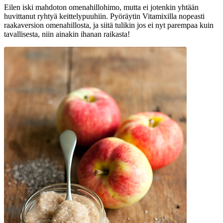
Eilen iski mahdoton omenahillohimo, mutta ei jotenkin yhtään
huvittanut ryhtyä keittelypuuhiin. Pyöräytin Vitamixilla nopeasti
raakaversion omenahillosta, ja siitä tulikin jos ei nyt parempaa kuin
tavallisesta, niin ainakin ihanan raikasta!