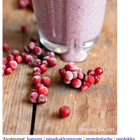
Avainsanat:
banaani
/
piparkakkumauste
/
proteiinijauhe
/
puolukka