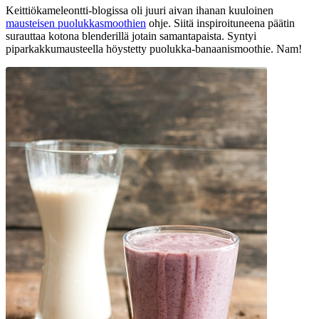
Keittiökameleontti-blogissa oli juuri aivan ihanan kuuloinen
mausteisen puolukkasmoothien
ohje. Siitä inspiroituneena päätin
surauttaa kotona blenderillä jotain samantapaista. Syntyi
piparkakkumausteella höystetty puolukka-banaanismoothie. Nam!