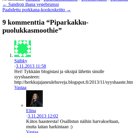
← Sandron ihana vegebrunssi
Paahdettu porkkana-kookoskeitto →
9 kommenttia “Piparkakku-
puolukkasmoothie”
Säihky
·
3.11.2013 11:58
Hei! Tykkään blogistasi ja siksipä lähetin sinulle
syyshaasteen:
http://herkkujajaneulehuveja.blogspot.fi/2013/11/syyshaaste.ht
Vastaa
Elina
·
3.11.2013 12:02
Kiitos haasteesta! Osallistun näihin harvakseltaan,
mutta laitan harkintaan :)
Vastaa