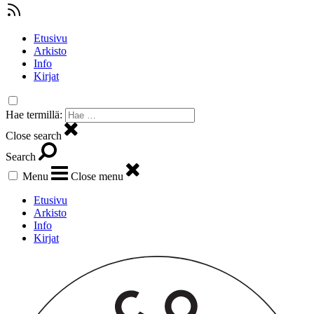
Etusivu
Arkisto
Info
Kirjat
Hae termillä:
Close search
Search
Menu
Close menu
Etusivu
Arkisto
Info
Kirjat