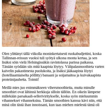
Olen ylittänyt tällä viikolla moninkertaisesti ruokabudjettini, koska
Tallinnan-reissun vuoksi tuli syötyä ulkona monta kertaa, ja sen
lisäksi söin vielä Helsingissäkin ravintolassa parissa paikassa.
Tänään syödään siis mitä kaapista löytyy. Välipalasmoothieta varten
kaivelin pakastimesta puolukoita, ja lisäksi jääkaapista löytyi
(hotelliaamiaiselta pöllitty) banaani ja soijamaitoa ja kuivakaapista
proteiinijauhetta. Toimii!
Meillä mies juo enimmäkseen vihersmoothieita, mutta minulle
smoothiet ovat lähinnä herkkuja silloin tällöin. En oikein lämpene
millekään parsakaali-selleriviritykselle, koska syön mieluummin
vihannekset vihanneksina. Tämän smoothien kanssa kävi niin, että
minä olin tästä ihan innoissani, kun taas miehen mielestä tämä oli