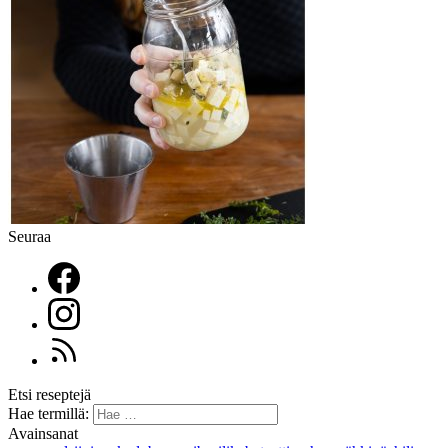
Seuraa
Etsi reseptejä
Hae termillä:
Avainsanat