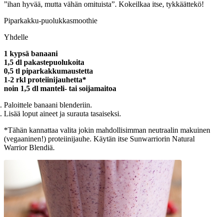
”ihan hyvää, mutta vähän omituista”. Kokeilkaa itse, tykkäättekö!
Piparkakku-puolukkasmoothie
Yhdelle
1 kypsä banaani
1,5 dl pakastepuolukoita
0,5 tl piparkakkumaustetta
1-2 rkl proteiinijauhetta*
noin 1,5 dl manteli- tai soijamaitoa
Paloittele banaani blenderiin.
Lisää loput aineet ja surauta tasaiseksi.
*Tähän kannattaa valita jokin mahdollisimman neutraalin makuinen
(vegaaninen!) proteiinijauhe. Käytän itse Sunwarriorin Natural
Warrior Blendiä.