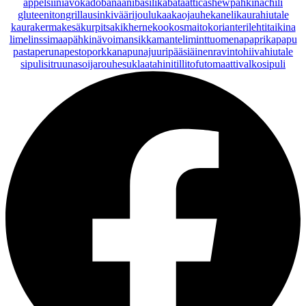
appelsiini
avokado
banaani
basilika
bataatti
cashewpähkinä
chili
gluteeniton
grillaus
inkivääri
joulu
kaakaojauhe
kaneli
kaurahiutale
kaurakerma
kesäkurpitsa
kikherne
kookosmaito
korianteri
lehtitaikina
lime
linssi
maapähkinävoi
mansikka
manteli
minttu
omena
paprika
papu
pasta
peruna
pesto
porkkana
punajuuri
pääsiäinen
ravintohiivahiutale
sipuli
sitruuna
soijarouhe
suklaa
tahini
tilli
tofu
tomaatti
valkosipuli