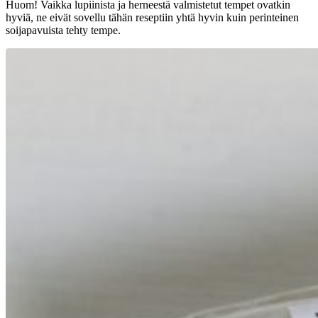
Huom! Vaikka lupiinista ja herneestä valmistetut tempet ovatkin
hyviä, ne eivät sovellu tähän reseptiin yhtä hyvin kuin perinteinen
soijapavuista tehty tempe.