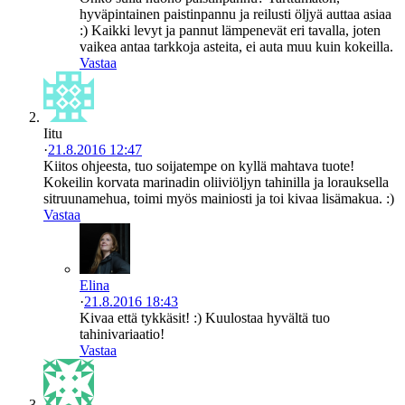
hyväpintainen paistinpannu ja reilusti öljyä auttaa asiaa
:) Kaikki levyt ja pannut lämpenevät eri tavalla, joten
vaikea antaa tarkkoja asteita, ei auta muu kuin kokeilla.
Vastaa
Iitu
·
21.8.2016 12:47
Kiitos ohjeesta, tuo soijatempe on kyllä mahtava tuote!
Kokeilin korvata marinadin oliiviöljyn tahinilla ja lorauksella
sitruunamehua, toimi myös mainiosti ja toi kivaa lisämakua. :)
Vastaa
Elina
·
21.8.2016 18:43
Kivaa että tykkäsit! :) Kuulostaa hyvältä tuo
tahinivariaatio!
Vastaa