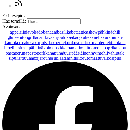
Etsi reseptejä
Hae termillä:
Avainsanat
appelsiini
avokado
banaani
basilika
bataatti
cashewpähkinä
chili
gluteeniton
grillaus
inkivääri
joulu
kaakaojauhe
kaneli
kaurahiutale
kaurakerma
kesäkurpitsa
kikherne
kookosmaito
korianteri
lehtitaikina
lime
linssi
maapähkinävoi
mansikka
manteli
minttu
omena
paprika
papu
pasta
peruna
pesto
porkkana
punajuuri
pääsiäinen
ravintohiivahiutale
sipuli
sitruuna
soijarouhe
suklaa
tahini
tilli
tofu
tomaatti
valkosipuli