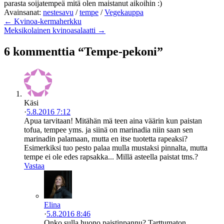
parasta soijatempeä mitä olen maistanut aikoihin :)
Avainsanat:
nestesavu
/
tempe
/
Vegekauppa
← Kvinoa-kermaherkku
Meksikolainen kvinoasalaatti →
6 kommenttia “Tempe-pekoni”
Käsi
·
5.8.2016 7:12
Apua tarvitaan! Mitähän mä teen aina väärin kun paistan
tofua, tempee yms. ja siinä on marinadia niin saan sen
marinadin palamaan, mutta en itse tuotetta rapeaksi?
Esimerkiksi tuo pesto palaa mulla mustaksi pinnalta, mutta
tempe ei ole edes rapsakka... Millä asteella paistat tms.?
Vastaa
Elina
·
5.8.2016 8:46
Onko sulla huono paistinpannu? Tarttumaton,