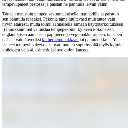
tempeviipaleet pestossa ja paistan ne pannulla leivän väliin.
Tänään maustoin tempen savunmakuisella marinadilla ja paistoin
sen pannulla rapeaksi. Pekonia tämä luultavasti muistuttaa vain
hyvin etäisesti, mutta toimii aamiaisella samaan käyttötarkoitukseen
:) Innokkaimmat valmistaa tempepekonin kylkeen kokonaisen
englantilaisen aamiaisen papuineen ja vegemakkaroineen, tai sitten
paistaa vain kaveriksi
kikhernemunakkaan
tai pannukakkuja. Yli
jääneet tempeviipaleet maistuvat muuten superhyviltä myös kylminä
voileipien välissä, esimerkiksi avokadon kanssa.