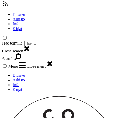
Etusivu
Arkisto
Info
Kirjat
Hae termillä:
Close search
Search
Menu
Close menu
Etusivu
Arkisto
Info
Kirjat