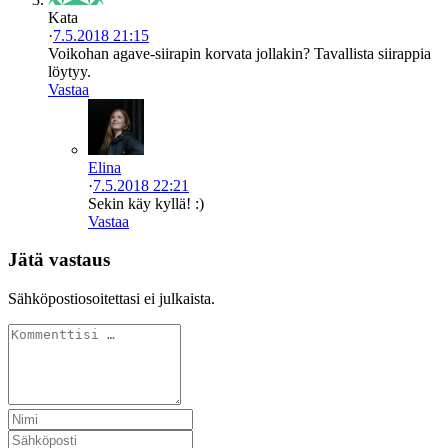
Kata
·
7.5.2018 21:15
Voikohan agave-siirapin korvata jollakin? Tavallista siirappia
löytyy.
Vastaa
Elina
·
7.5.2018 22:21
Sekin käy kyllä! :)
Vastaa
Jätä vastaus
Sähköpostiosoitettasi ei julkaista.