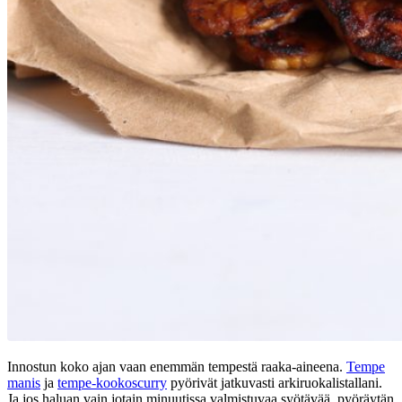
Innostun koko ajan vaan enemmän tempestä raaka-aineena.
Tempe
manis
ja
tempe-kookoscurry
pyörivät jatkuvasti arkiruokalistallani.
Ja jos haluan vain jotain minuutissa valmistuvaa syötävää, pyöräytän