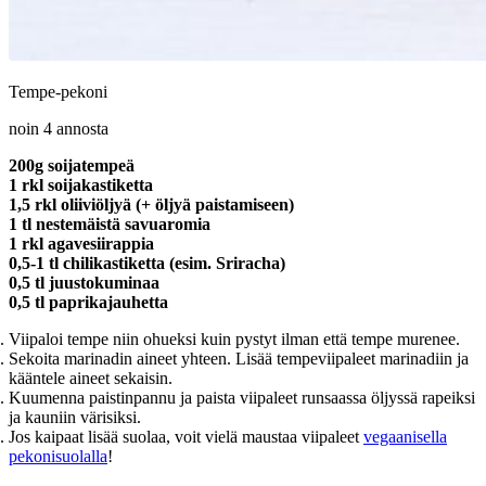
Tempe-pekoni
noin 4 annosta
200g soijatempeä
1 rkl soijakastiketta
1,5 rkl oliiviöljyä (+ öljyä paistamiseen)
1 tl nestemäistä savuaromia
1 rkl agavesiirappia
0,5-1 tl chilikastiketta (esim. Sriracha)
0,5 tl juustokuminaa
0,5 tl paprikajauhetta
Viipaloi tempe niin ohueksi kuin pystyt ilman että tempe murenee.
Sekoita marinadin aineet yhteen. Lisää tempeviipaleet marinadiin ja
kääntele aineet sekaisin.
Kuumenna paistinpannu ja paista viipaleet runsaassa öljyssä rapeiksi
ja kauniin värisiksi.
Jos kaipaat lisää suolaa, voit vielä maustaa viipaleet
vegaanisella
pekonisuolalla
!