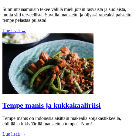
Sunnuntaiaamuisin tekee välillä mieli jotain rasvaista ja suolaista,
mutta silti terveellistä. Savulla maustettu ja öljyssä rapeaksi paistettu
tempe pelastaa pulasta!
Lue lisää →
Tempe manis ja kukkakaaliriisi
Tempe manis on indonesialaisittain makealla soijakastikkeella,
chilillä ja inkiväärillä maustettua tempeä. Nam!
Lue lisää →