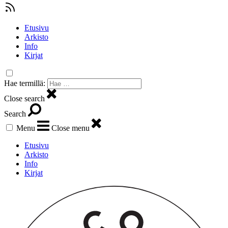
Etusivu
Arkisto
Info
Kirjat
Hae termillä:
Close search
Search
Menu
Close menu
Etusivu
Arkisto
Info
Kirjat