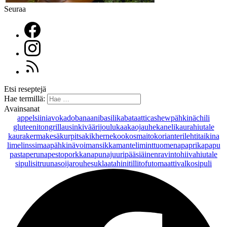
Seuraa
Etsi reseptejä
Hae termillä:
Avainsanat
appelsiini
avokado
banaani
basilika
bataatti
cashewpähkinä
chili
gluteeniton
grillaus
inkivääri
joulu
kaakaojauhe
kaneli
kaurahiutale
kaurakerma
kesäkurpitsa
kikherne
kookosmaito
korianteri
lehtitaikina
lime
linssi
maapähkinävoi
mansikka
manteli
minttu
omena
paprika
papu
pasta
peruna
pesto
porkkana
punajuuri
pääsiäinen
ravintohiivahiutale
sipuli
sitruuna
soijarouhe
suklaa
tahini
tilli
tofu
tomaatti
valkosipuli