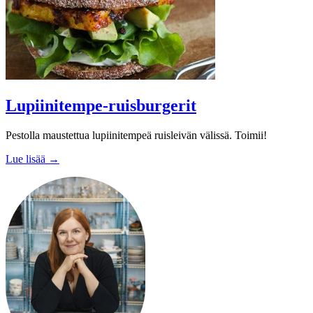
Lupiinitempe-ruisburgerit
Pestolla maustettua lupiinitempeä ruisleivän välissä. Toimii!
Lue lisää →