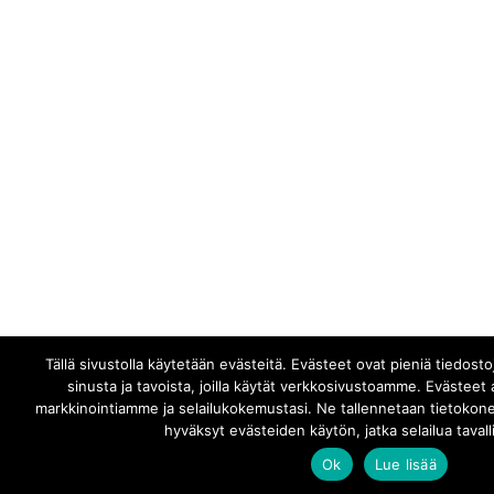
Tällä sivustolla käytetään evästeitä. Evästeet ovat pieniä tiedost
sinusta ja tavoista, joilla käytät verkkosivustoamme. Evästee
markkinointiamme ja selailukokemustasi. Ne tallennetaan tietokoneel
hyväksyt evästeiden käytön, jatka selailua taval
Ok
Lue lisää