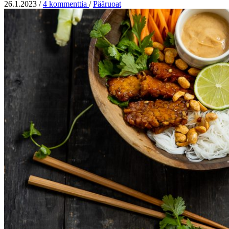
26.1.2023
/
4 kommenttia
/
Pääruoat