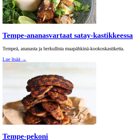
Tempe-ananasvartaat satay-kastikkeessa
Tempeä, ananasta ja herkullista maapähkinä-kookoskastiketta.
Lue lisää →
Tempe-pekoni