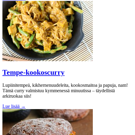
Tempe-kookoscurry
Lupiinitempeä, kikhernenuudeleita, kookosmaitoa ja papuja, nam!
Tämä curry valmistuu kymmenessä minuutissa – täydellistä
arkiruokaa siis!
Lue lisää →