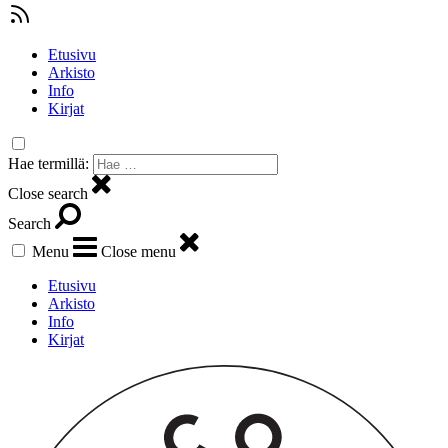
Etusivu
Arkisto
Info
Kirjat
Hae termillä:
Close search
Search
Menu
Close menu
Etusivu
Arkisto
Info
Kirjat