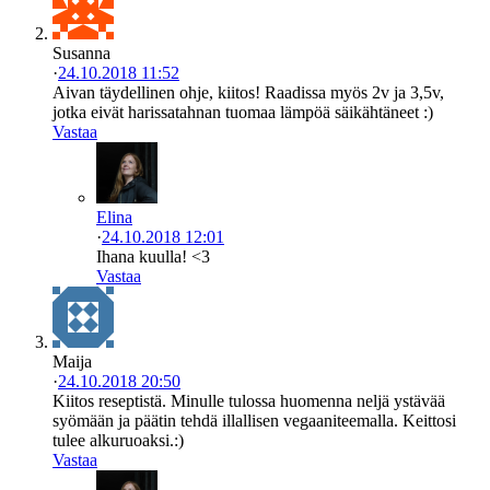
Susanna
·
24.10.2018 11:52
Aivan täydellinen ohje, kiitos! Raadissa myös 2v ja 3,5v,
jotka eivät harissatahnan tuomaa lämpöä säikähtäneet :)
Vastaa
Elina
·
24.10.2018 12:01
Ihana kuulla! <3
Vastaa
Maija
·
24.10.2018 20:50
Kiitos reseptistä. Minulle tulossa huomenna neljä ystävää
syömään ja päätin tehdä illallisen vegaaniteemalla. Keittosi
tulee alkuruoaksi.:)
Vastaa