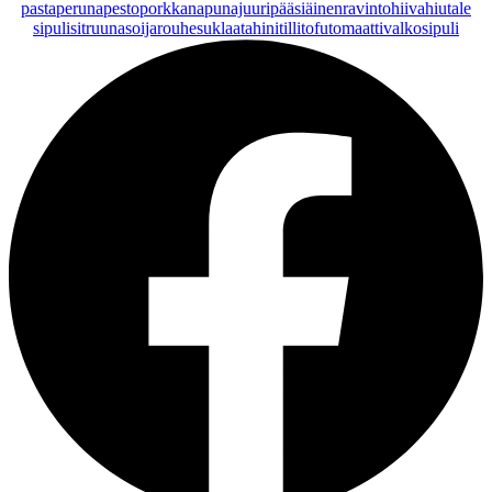
pasta
peruna
pesto
porkkana
punajuuri
pääsiäinen
ravintohiivahiutale
sipuli
sitruuna
soijarouhe
suklaa
tahini
tilli
tofu
tomaatti
valkosipuli