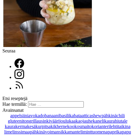
Seuraa
Etsi reseptejä
Hae termillä:
Avainsanat
appelsiini
avokado
banaani
basilika
bataatti
cashewpähkinä
chili
gluteeniton
grillaus
inkivääri
joulu
kaakaojauhe
kaneli
kaurahiutale
kaurakerma
kesäkurpitsa
kikherne
kookosmaito
korianteri
lehtitaikina
lime
linssi
maapähkinävoi
mansikka
manteli
minttu
omena
paprika
papu