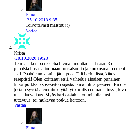
Elina
·
25.10.2018 9:35
Toivottavasti maistuu! :)
Vastaa
Krista
·
28.10.2020 19:28
Tein tätä keittoa reseptiä hieman muuttaen – lisäsin 3 dl.
punaisia linssejä tuomaan ruokaisuutta ja kookosmaitoa meni
1 dl. Paahdetun sipulin jätin pois. Tuli herkullista, kiitos
reseptistä! Olen koittanut etsiä vaihtelua ainaisen punainen
linssi-porkkanasosekeiton sijasta, tämä tuli tarpeeseen. En ole
jostain syystä aiemmin käyttänyt kurpitsaa ruoanlaitossa, kiva
uusi aluevaltaus. Myös harissa-tahna on minulle uusi
tuttavuus, toi mukavaa potkua keittoon.
Vastaa
Elina