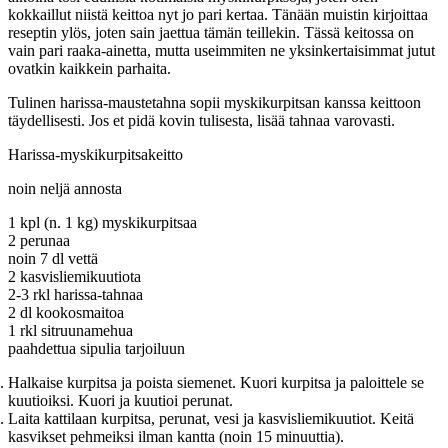
kokkaillut niistä keittoa nyt jo pari kertaa. Tänään muistin kirjoittaa
reseptin ylös, joten sain jaettua tämän teillekin. Tässä keitossa on
vain pari raaka-ainetta, mutta useimmiten ne yksinkertaisimmat jutut
ovatkin kaikkein parhaita.
Tulinen harissa-maustetahna sopii myskikurpitsan kanssa keittoon
täydellisesti. Jos et pidä kovin tulisesta, lisää tahnaa varovasti.
Harissa-myskikurpitsakeitto
noin neljä annosta
1 kpl (n. 1 kg) myskikurpitsaa
2 perunaa
noin 7 dl vettä
2 kasvisliemikuutiota
2-3 rkl harissa-tahnaa
2 dl kookosmaitoa
1 rkl sitruunamehua
paahdettua sipulia tarjoiluun
Halkaise kurpitsa ja poista siemenet. Kuori kurpitsa ja paloittele se
kuutioiksi. Kuori ja kuutioi perunat.
Laita kattilaan kurpitsa, perunat, vesi ja kasvisliemikuutiot. Keitä
kasvikset pehmeiksi ilman kantta (noin 15 minuuttia).