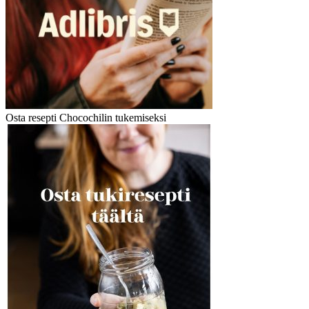
Osta resepti Chocochilin tukemiseksi