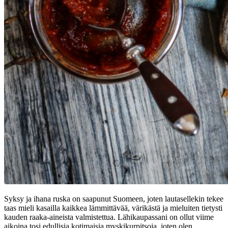
Syksy ja ihana ruska on saapunut Suomeen, joten lautasellekin tekee
taas mieli kasailla kaikkea lämmittävää, värikästä ja mieluiten tietysti
kauden raaka-aineista valmistettua. Lähikaupassani on ollut viime
aikoina tosi edullisia kotimaisia myskikurpitsoja, joten olen