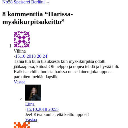
No58 Speiserei Berliini →
8 kommenttia “Harissa-
myskikurpitsakeitto”
Viliina
·
15.10.2018 20:24
Tämä tuli kuin tilauksesta kun myskikurpitsa odotti
jääkaapissa, kiitos! Oli helppo ja nopea tehdä ja hyvää tuli.
Kaikista chilitahnoista harissa on sellainen joka uppoaa
parhaiten meidän lapsille.
Vastaa
Elina
·
15.10.2018 20:55
Jee! Kiva kuulla, että keitto upposi!
Vastaa