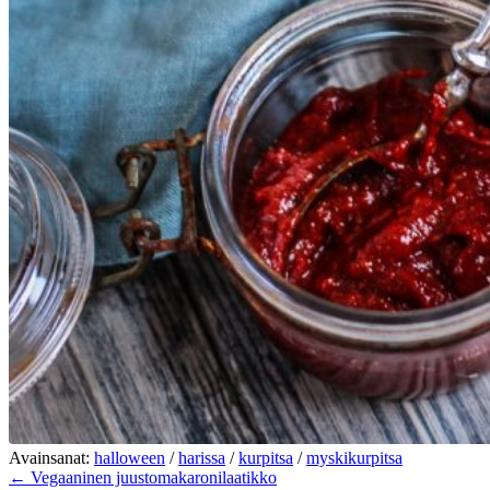
Avainsanat:
halloween
/
harissa
/
kurpitsa
/
myskikurpitsa
← Vegaaninen juustomakaronilaatikko