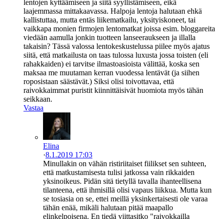
lentojen kyttäämiseen ja siitä syyllistämiseen, eikä
laajemmassa mittakaavassa. Halpoja lentoja halutaan ehkä
kallistuttaa, mutta entäs liikematkailu, yksityiskoneet, tai
vaikkapa monien firmojen lentomatkat joissa esim. bloggareita
viedään aamulla jonkin tuotteen lanseeraukseen ja illalla
takaisin? Tässä valossa lentokeskustelussa piilee myös ajatus
siitä, että matkailusta on taas tulossa luxusta jossa toisten (eli
rahakkaiden) ei tarvitse ilmastoasioista välittää, koska sen
maksaa me muutaman kerran vuodessa lentävät (ja siihen
roposistaan säästävät.) Siksi olisi toivottavaa, että
raivokkaimmat puristit kiinnittäisivät huomiota myös tähän
seikkaan.
Vastaa
Elina
·
8.1.2019 17:03
Minullakin on vähän ristiriitaiset fiilikset sen suhteen,
että matkustamisesta tulisi jatkossa vain rikkaiden
yksinoikeus. Pidän sitä tietyllä tavalla ihanteellisena
tilanteena, että ihmisillä olisi vapaus liikkua. Mutta kun
se tosiasia on se, ettei meillä yksinkertaisesti ole varaa
tähän enää, mikäli halutaan pitää maapallo
elinkelpoisena. En tiedä viittasitko "raivokkailla