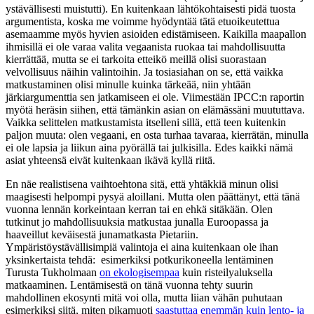
ystävällisesti muistutti). En kuitenkaan lähtökohtaisesti pidä tuosta
argumentista, koska me voimme hyödyntää tätä etuoikeutettua
asemaamme myös hyvien asioiden edistämiseen. Kaikilla maapallon
ihmisillä ei ole varaa valita vegaanista ruokaa tai mahdollisuutta
kierrättää, mutta se ei tarkoita etteikö meillä olisi suorastaan
velvollisuus näihin valintoihin. Ja tosiasiahan on se, että vaikka
matkustaminen olisi minulle kuinka tärkeää, niin yhtään
järkiargumenttia sen jatkamiseen ei ole. Viimestään IPCC:n raportin
myötä heräsin siihen, että tämänkin asian on elämässäni muututtava.
Vaikka selittelen matkustamista itselleni sillä, että teen kuitenkin
paljon muuta: olen vegaani, en osta turhaa tavaraa, kierrätän, minulla
ei ole lapsia ja liikun aina pyörällä tai julkisilla. Edes kaikki nämä
asiat yhteensä eivät kuitenkaan ikävä kyllä riitä.
En näe realistisena vaihtoehtona sitä, että yhtäkkiä minun olisi
maagisesti helpompi pysyä aloillani. Mutta olen päättänyt, että tänä
vuonna lennän korkeintaan kerran tai en ehkä sitäkään. Olen
tutkinut jo mahdollisuuksia matkustaa junalla Euroopassa ja
haaveillut keväisestä junamatkasta Pietariin.
Ympäristöystävällisimpiä valintoja ei aina kuitenkaan ole ihan
yksinkertaista tehdä: esimerkiksi potkurikoneella lentäminen
Turusta Tukholmaan
on ekologisempaa
kuin risteilyaluksella
matkaaminen. Lentämisestä on tänä vuonna tehty suurin
mahdollinen ekosynti mitä voi olla, mutta liian vähän puhutaan
esimerkiksi siitä, miten pikamuoti
saastuttaa enemmän kuin lento- ja