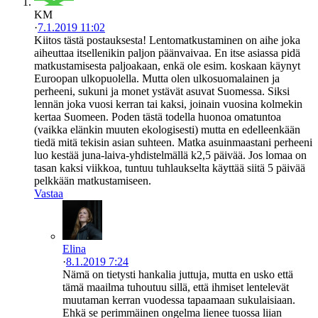
KM
·
7.1.2019 11:02
Kiitos tästä postauksesta! Lentomatkustaminen on aihe joka
aiheuttaa itsellenikin paljon päänvaivaa. En itse asiassa pidä
matkustamisesta paljoakaan, enkä ole esim. koskaan käynyt
Euroopan ulkopuolella. Mutta olen ulkosuomalainen ja
perheeni, sukuni ja monet ystävät asuvat Suomessa. Siksi
lennän joka vuosi kerran tai kaksi, joinain vuosina kolmekin
kertaa Suomeen. Poden tästä todella huonoa omatuntoa
(vaikka elänkin muuten ekologisesti) mutta en edelleenkään
tiedä mitä tekisin asian suhteen. Matka asuinmaastani perheeni
luo kestää juna-laiva-yhdistelmällä k2,5 päivää. Jos lomaa on
tasan kaksi viikkoa, tuntuu tuhlaukselta käyttää siitä 5 päivää
pelkkään matkustamiseen.
Vastaa
Elina
·
8.1.2019 7:24
Nämä on tietysti hankalia juttuja, mutta en usko että
tämä maailma tuhoutuu sillä, että ihmiset lentelevät
muutaman kerran vuodessa tapaamaan sukulaisiaan.
Ehkä se perimmäinen ongelma lienee tuossa liian