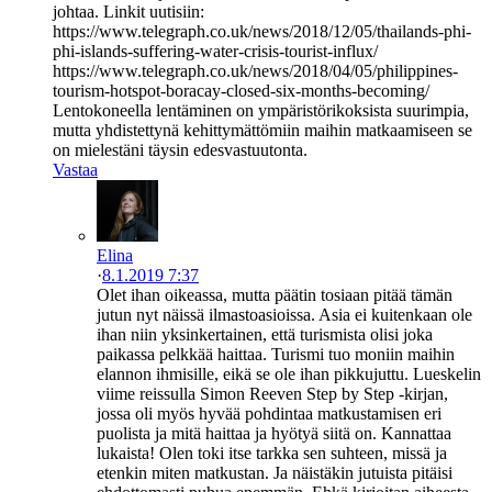
johtaa. Linkit uutisiin:
https://www.telegraph.co.uk/news/2018/12/05/thailands-phi-
phi-islands-suffering-water-crisis-tourist-influx/
https://www.telegraph.co.uk/news/2018/04/05/philippines-
tourism-hotspot-boracay-closed-six-months-becoming/
Lentokoneella lentäminen on ympäristörikoksista suurimpia,
mutta yhdistettynä kehittymättömiin maihin matkaamiseen se
on mielestäni täysin edesvastuutonta.
Vastaa
Elina
·
8.1.2019 7:37
Olet ihan oikeassa, mutta päätin tosiaan pitää tämän
jutun nyt näissä ilmastoasioissa. Asia ei kuitenkaan ole
ihan niin yksinkertainen, että turismista olisi joka
paikassa pelkkää haittaa. Turismi tuo moniin maihin
elannon ihmisille, eikä se ole ihan pikkujuttu. Lueskelin
viime reissulla Simon Reeven Step by Step -kirjan,
jossa oli myös hyvää pohdintaa matkustamisen eri
puolista ja mitä haittaa ja hyötyä siitä on. Kannattaa
lukaista! Olen toki itse tarkka sen suhteen, missä ja
etenkin miten matkustan. Ja näistäkin jutuista pitäisi