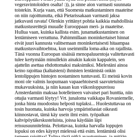
vegeravintoloiden osalta! :)), ja sinne aion varmasti suunnata
toistekin. Kurja vaan, että Suomesta matkustaminen maateitse
on niin rajoittunutta, eikä Pietarissakaan varmasti jaksa
jatkuvasti ravata! Olenkin yrittänyt pohtia kaikkia mahdollisia
matkustusreittejä muualle Eurooppaan meri- ja maateitse.
Hullua vaan, kuinka kallista esim. junamatkustaminen on
lentämiseen verrattuna. Pahimmillaan moninkertaiset hinnat
eivät juuri kannusta valitsemaan moninkertaisesti hitaampaa
matkustusvaihtoehtoa, kun useimmilla loma-aika on rajallista.
Tänä vuonna Euroopan sisäisiä menopaluuentoja valitettavasti
tulee kertymään minullekin ainakin kaksin kappalein, sen
ajattelin asettaa ehdottomaksi maksimiksi. Mielestäni ainoa
keino rajoittaa (kaltaisteni) ihmisten lentämistä onkin
lentolippujen hintojen nostaminen tuntuvasti. Ei meistä kovin
moni ole valmis luopumaan vapaaehtoisesti saavutetuista
mukavuuksista, ja niin kauan kun viikonloppureissu
Amsterdamiin maksaa hotelleineen vaivaiset pari hunttia, niin
ottajia varmasti löytyy! Vrt. junaloma vaikkapa Rovaniemelle,
jonka hinta muodostuu helposti tuplaksi... Huolestuttavaa on
tosin huomata, kuinka harvoja ympäristöasiat oikeasti
kiinnostavat, tämä käy usein ilmi esim. työpaikan
kahvipöytäkeskusteluista, joissa käydään läpi
reissusuunnitelmia. Pelottavaa, kuinka harvalla loppujen
lopuksi on edes käynyt mielessä että esim. lentämistä olisi
tarpeen rajoittaa! Tulipa tästä pitkä avautuminen, ja mitään