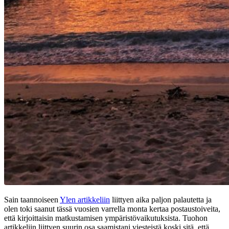
Sain taannoiseen
Ylen artikkeliin
liittyen aika paljon palautetta ja
olen toki saanut tässä vuosien varrella monta kertaa postaustoiveita,
että kirjoittaisin matkustamisen ympäristövaikutuksista. Tuohon
artikkeliin liittyen suurin osa saamistani viesteistä koski sitä, että