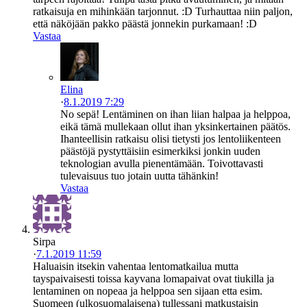
ratkaisuja en mihinkään tarjonnut. :D Turhauttaa niin paljon,
että näköjään pakko päästä jonnekin purkamaan! :D
Vastaa
Elina
·
8.1.2019 7:29
No sepä! Lentäminen on ihan liian halpaa ja helppoa,
eikä tämä mullekaan ollut ihan yksinkertainen päätös.
Ihanteellisin ratkaisu olisi tietysti jos lentoliikenteen
päästöjä pystyttäisiin esimerkiksi jonkin uuden
teknologian avulla pienentämään. Toivottavasti
tulevaisuus tuo jotain uutta tähänkin!
Vastaa
Sirpa
·
7.1.2019 11:59
Haluaisin itsekin vahentaa lentomatkailua mutta
tayspaivaisesti toissa kayvana lomapaivat ovat tiukilla ja
lentaminen on nopeaa ja helppoa sen sijaan etta esim.
Suomeen (ulkosuomalaisena) tullessani matkustaisin