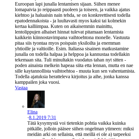
Euroopan lapi junalla lentamisen sijaan. Siihen menee
lomapaivia jo reippaasti puoleen ja toiseen, ja vaikka ajatus
kiehtoo ja haluaisin nain tehda, se on konkreettisesti todella
epatodennakoista - ja luultavasti myos kaksi tai kolmekin
kertaa kalliimpaa. Kuten on aikaisemmin mainittu,
lentolippujen alhaiset hinnat tulevat pitamaan lentamista
kaikkein kiinnostavimpana vaihtoehtona monelle. Vastuuta
pitaa siis tyontaa myos poispain yksiloilta ja enemman
yhtioille ja valtioille. Esim. Italiassa sisainen matkustamine
junalla on todella halpaa ja helppoa ja kannustaa todellakin
tekemaan sita. Tuli minultakin vuodatus tahan nyt sitten -
poden ainaista melkein hapeaa siita etta lennan, mutta en nae
sille kaytannollista vaihtoehtoa - muuta kun sen vahentamista.
Todella ajatuksia heratteleva kirjoitus ja aihe, jonka kanssa
kamppailen joka vuosi.
Vastaa
Elina
·
8.1.2019 7:31
Tätä kysymystä voi tietenkin pohtia vaikka kuinka
pitkälle, jolloin pääsee siihen ongelman ytimeen: miksi
meidän arki on sellaista, että meillä ei ole a) tarpeeksi