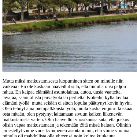
Mutta miksi matkustamisesta luopuminen sitten on minulle niin
vaikeaa? En ole koskaan haaveillut siitä, että minulla olisi paljon
rahaa. En kaipaa elämääni asuntolainaa, autoa, uusia vaatteita,
tavaraa, säännöllistä päivätyötä tai perhettä. Kokeilin kyllä täyttää
elämäni työllä, mutta sekään ei sitten lopulta päättynyt kovin hyvin.
Olen tehnyt aina pienipalkkaista työtä, mutta koska en juuri koskaan
osta mitään, olen pystynyt laittamaan sivuun kaiken liikenevän
matkustamista varten. Olin haaveillut vuosikausia siitä, että joskus
olisin vapaa matkustamaan ja tekemään töitä missä haluan. Olinkin
järjestellyt viime vuosikymmenen asioitani niin, että viime vuonna
minulla oli mahdollista olla yhteensä noin kolme kuukautta