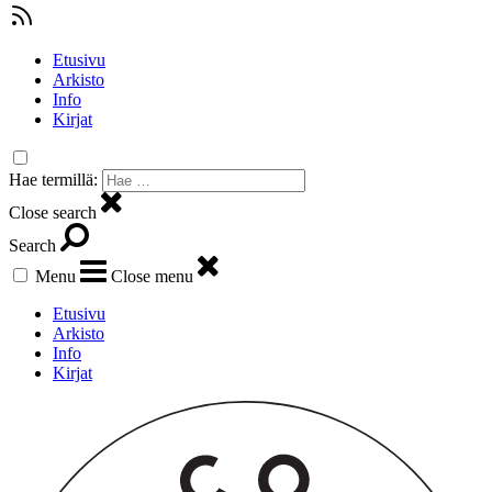
Etusivu
Arkisto
Info
Kirjat
Hae termillä:
Close search
Search
Menu
Close menu
Etusivu
Arkisto
Info
Kirjat