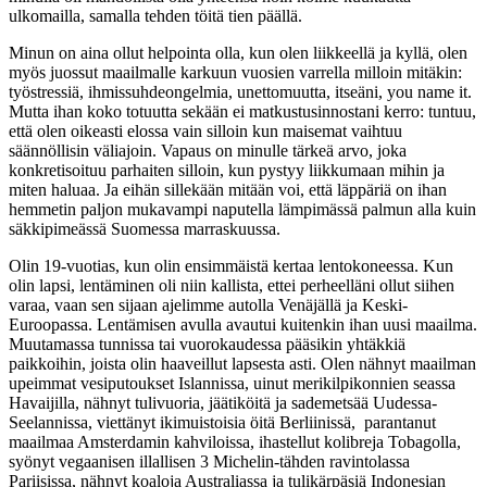
ulkomailla, samalla tehden töitä tien päällä.
Minun on aina ollut helpointa olla, kun olen liikkeellä ja kyllä, olen
myös juossut maailmalle karkuun vuosien varrella milloin mitäkin:
työstressiä, ihmissuhdeongelmia, unettomuutta, itseäni, you name it.
Mutta ihan koko totuutta sekään ei matkustusinnostani kerro: tuntuu,
että olen oikeasti elossa vain silloin kun maisemat vaihtuu
säännöllisin väliajoin. Vapaus on minulle tärkeä arvo, joka
konkretisoituu parhaiten silloin, kun pystyy liikkumaan mihin ja
miten haluaa. Ja eihän sillekään mitään voi, että läppäriä on ihan
hemmetin paljon mukavampi naputella lämpimässä palmun alla kuin
säkkipimeässä Suomessa marraskuussa.
Olin 19-vuotias, kun olin ensimmäistä kertaa lentokoneessa. Kun
olin lapsi, lentäminen oli niin kallista, ettei perheelläni ollut siihen
varaa, vaan sen sijaan ajelimme autolla Venäjällä ja Keski-
Euroopassa. Lentämisen avulla avautui kuitenkin ihan uusi maailma.
Muutamassa tunnissa tai vuorokaudessa pääsikin yhtäkkiä
paikkoihin, joista olin haaveillut lapsesta asti. Olen nähnyt maailman
upeimmat vesiputoukset Islannissa, uinut merikilpikonnien seassa
Havaijilla, nähnyt tulivuoria, jäätiköitä ja sademetsää Uudessa-
Seelannissa, viettänyt ikimuistoisia öitä Berliinissä, parantanut
maailmaa Amsterdamin kahviloissa, ihastellut kolibreja Tobagolla,
syönyt vegaanisen illallisen 3 Michelin-tähden ravintolassa
Pariisissa, nähnyt koaloja Australiassa ja tulikärpäsiä Indonesian