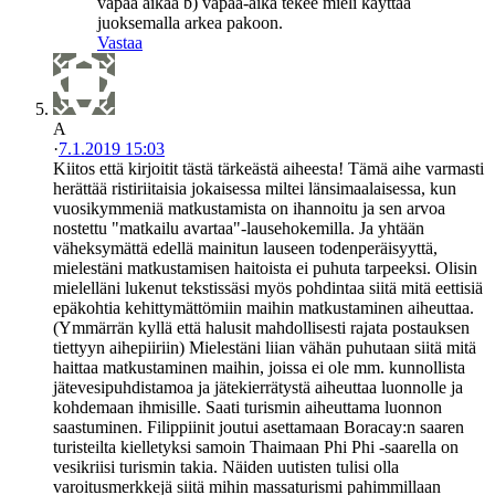
vapaa aikaa b) vapaa-aika tekee mieli käyttää
juoksemalla arkea pakoon.
Vastaa
A
·
7.1.2019 15:03
Kiitos että kirjoitit tästä tärkeästä aiheesta! Tämä aihe varmasti
herättää ristiriitaisia jokaisessa miltei länsimaalaisessa, kun
vuosikymmeniä matkustamista on ihannoitu ja sen arvoa
nostettu "matkailu avartaa"-lausehokemilla. Ja yhtään
väheksymättä edellä mainitun lauseen todenperäisyyttä,
mielestäni matkustamisen haitoista ei puhuta tarpeeksi. Olisin
mielelläni lukenut tekstissäsi myös pohdintaa siitä mitä eettisiä
epäkohtia kehittymättömiin maihin matkustaminen aiheuttaa.
(Ymmärrän kyllä että halusit mahdollisesti rajata postauksen
tiettyyn aihepiiriin) Mielestäni liian vähän puhutaan siitä mitä
haittaa matkustaminen maihin, joissa ei ole mm. kunnollista
jätevesipuhdistamoa ja jätekierrätystä aiheuttaa luonnolle ja
kohdemaan ihmisille. Saati turismin aiheuttama luonnon
saastuminen. Filippiinit joutui asettamaan Boracay:n saaren
turisteilta kielletyksi samoin Thaimaan Phi Phi -saarella on
vesikriisi turismin takia. Näiden uutisten tulisi olla
varoitusmerkkejä siitä mihin massaturismi pahimmillaan