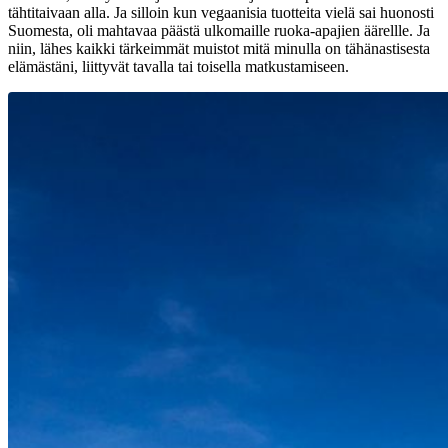
tähtitaivaan alla. Ja silloin kun vegaanisia tuotteita vielä sai huonosti
Suomesta, oli mahtavaa päästä ulkomaille ruoka-apajien äärellle. Ja
niin, lähes kaikki tärkeimmät muistot mitä minulla on tähänastisesta
elämästäni, liittyvät tavalla tai toisella matkustamiseen.