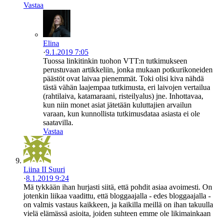
Vastaa
Elina
·
9.1.2019 7:05
Tuossa linkitinkin tuohon VTT:n tutkimukseen
perustuvaan artikkeliin, jonka mukaan potkurikoneiden
päästöt ovat laivaa pienemmät. Toki olisi kiva nähdä
tästä vähän laajempaa tutkimusta, eri laivojen vertailua
(rahtilaiva, katamaraani, risteilyalus) jne. Inhottavaa,
kun niin monet asiat jätetään kuluttajien arvailun
varaan, kun kunnollista tutkimusdataa asiasta ei ole
saatavilla.
Vastaa
Liina II Suuri
·
8.1.2019 9:24
Mä tykkään ihan hurjasti siitä, että pohdit asiaa avoimesti. On
jotenkin liikaa vaadittu, että bloggaajalla - edes bloggaajalla -
on valmis vastaus kaikkeen, ja kaikilla meillä on ihan takuulla
vielä elämässä asioita, joiden suhteen emme ole likimainkaan