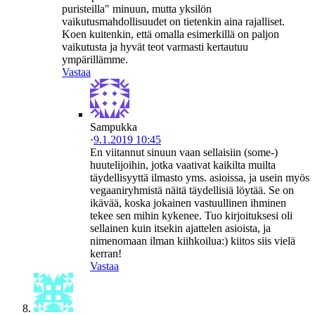
puristeilla" minuun, mutta yksilön
vaikutusmahdollisuudet on tietenkin aina rajalliset.
Koen kuitenkin, että omalla esimerkillä on paljon
vaikutusta ja hyvät teot varmasti kertautuu
ympärillämme.
Vastaa
Sampukka
·
9.1.2019 10:45
En viitannut sinuun vaan sellaisiin (some-)
huutelijoihin, jotka vaativat kaikilta muilta
täydellisyyttä ilmasto yms. asioissa, ja usein myös
vegaaniryhmistä näitä täydellisiä löytää. Se on
ikävää, koska jokainen vastuullinen ihminen
tekee sen mihin kykenee. Tuo kirjoituksesi oli
sellainen kuin itsekin ajattelen asioista, ja
nimenomaan ilman kiihkoilua:) kiitos siis vielä
kerran!
Vastaa