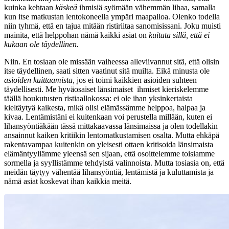
kuinka kehtaan
käskeä
ihmisiä syömään vähemmän lihaa, samalla
kun itse matkustan lentokoneella ympäri maapalloa. Olenko todella
niin tyhmä, että en tajua mitään ristiriitaa sanomisissani. Joku muisti
mainita, että helppohan nämä kaikki asiat on
kuitata sillä, että ei
kukaan ole täydellinen.
Niin. En tosiaan ole missään vaiheessa alleviivannut sitä, että olisin
itse täydellinen, saati sitten vaatinut sitä muilta. Eikä minusta ole
asioiden kuittaamista,
jos ei toimi kaikkien asioiden suhteen
täydellisesti. Me hyväosaiset länsimaiset ihmiset kieriskelemme
täällä houkutusten ristiaallokossa: ei ole ihan yksinkertaista
kieltäytyä kaikesta, mikä olisi elämässämme helppoa, halpaa ja
kivaa. Lentämistäni ei kuitenkaan voi perustella millään, kuten ei
lihansyöntiäkään tässä mittakaavassa länsimaissa ja olen todellakin
ansainnut kaiken kritiikin lentomatkustamisen osalta. Mutta ehkäpä
rakentavampaa kuitenkin on yleisesti ottaen kritisoida länsimaista
elämäntyyliämme yleensä sen sijaan, että osoittelemme toisiamme
sormella ja syyllistämme tehdyistä valinnoista. Mutta tosiasia on, että
meidän täytyy vähentää lihansyöntiä, lentämistä ja kuluttamista ja
nämä asiat koskevat ihan kaikkia meitä.