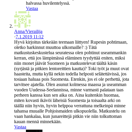
halvassa huvilentelyssä.
Vastaa
Anna/Vierailija
·
7.1.2019 11:12
Hyvä kirjoitus tärkeään teemaan liittyen! Rupesin pohtimaan,
oletko harkinnut muuttoa ulkomaille? :) Tätä
matkustuskeskustelua seuratessa olen pohtinut useammankin
kerran, että jos lämpimässä eläminen tyydyttää eniten, miksi
niin monet jäävät Suomeen ja matkustelevat täältä käsin
(syrjästä ja pitkien lentoreittien kautta)? Toki työt ja muut ovat
haasteita, mutta kyllä nekin todella helposti selätettävissä, jos
tosiaan haluaa pois Suomesta. Etenkin, jos ei ole perhettä, jota
tarvitsee ajatella. Olen asunut kolmessa maassa ja useamman
vuoden Uudessa-Seelannissa, minne varmasti palataan taas
perheen kanssa kun sen aika on. Aina kuitenkin huomaa,
miten kovasti ikävöi läheisiä Suomesta ja toisaalta arki on
täällä niin hyvin, hyvin helppoa verrattuna melkeinpä minne
tahansa muualle Pohjoismaiden ulkopuolella. Matkustelu on
vaan hankalaa, kun junareittejä pitkin vie niin tolkuttoman
kauan mennä minnekään.
Vastaa