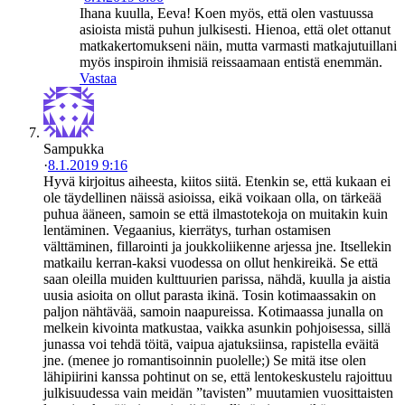
Ihana kuulla, Eeva! Koen myös, että olen vastuussa
asioista mistä puhun julkisesti. Hienoa, että olet ottanut
matkakertomukseni näin, mutta varmasti matkajutuillani
myös inspiroin ihmisiä reissaamaan entistä enemmän.
Vastaa
Sampukka
·
8.1.2019 9:16
Hyvä kirjoitus aiheesta, kiitos siitä. Etenkin se, että kukaan ei
ole täydellinen näissä asioissa, eikä voikaan olla, on tärkeää
puhua ääneen, samoin se että ilmastotekoja on muitakin kuin
lentäminen. Vegaanius, kierrätys, turhan ostamisen
välttäminen, fillarointi ja joukkoliikenne arjessa jne. Itsellekin
matkailu kerran-kaksi vuodessa on ollut henkireikä. Se että
saan oleilla muiden kulttuurien parissa, nähdä, kuulla ja aistia
uusia asioita on ollut parasta ikinä. Tosin kotimaassakin on
paljon nähtävää, samoin naapureissa. Kotimaassa junalla on
melkein kivointa matkustaa, vaikka asunkin pohjoisessa, sillä
junassa voi tehdä töitä, vaipua ajatuksiinsa, rapistella eväitä
jne. (menee jo romantisoinnin puolelle;) Se mitä itse olen
lähipiirini kanssa pohtinut on se, että lentokeskustelu rajoittuu
julkisuudessa vain meidän ”tavisten” muutamien vuosittaisten