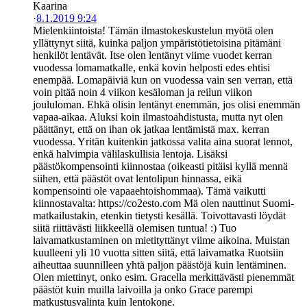
Kaarina
·
8.1.2019 9:24
Mielenkiintoista! Tämän ilmastokeskustelun myötä olen
yllättynyt siitä, kuinka paljon ympäristötietoisina pitämäni
henkilöt lentävät. Itse olen lentänyt viime vuodet kerran
vuodessa lomamatkalle, enkä kovin helposti edes ehtisi
enempää. Lomapäiviä kun on vuodessa vain sen verran, että
voin pitää noin 4 viikon kesäloman ja reilun viikon
joululoman. Ehkä olisin lentänyt enemmän, jos olisi enemmän
vapaa-aikaa. Aluksi koin ilmastoahdistusta, mutta nyt olen
päättänyt, että on ihan ok jatkaa lentämistä max. kerran
vuodessa. Yritän kuitenkin jatkossa valita aina suorat lennot,
enkä halvimpia välilaskullisia lentoja. Lisäksi
päästökompensointi kiinnostaa (oikeasti pitäisi kyllä mennä
siihen, että päästöt ovat lentolipun hinnassa, eikä
kompensointi ole vapaaehtoishommaa). Tämä vaikutti
kiinnostavalta: https://co2esto.com Mä olen nauttinut Suomi-
matkailustakin, etenkin tietysti kesällä. Toivottavasti löydät
siitä riittävästi liikkeellä olemisen tuntua! :) Tuo
laivamatkustaminen on mietityttänyt viime aikoina. Muistan
kuulleeni yli 10 vuotta sitten siitä, että laivamatka Ruotsiin
aiheuttaa suunnilleen yhtä paljon päästöjä kuin lentäminen.
Olen miettinyt, onko esim. Gracella merkittävästi pienemmät
päästöt kuin muilla laivoilla ja onko Grace parempi
matkustusvalinta kuin lentokone.