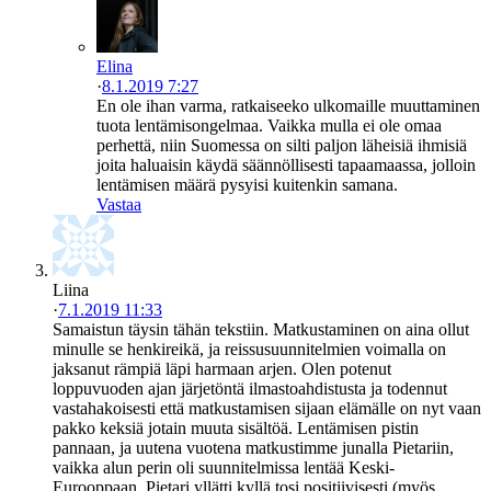
Elina
·
8.1.2019 7:27
En ole ihan varma, ratkaiseeko ulkomaille muuttaminen
tuota lentämisongelmaa. Vaikka mulla ei ole omaa
perhettä, niin Suomessa on silti paljon läheisiä ihmisiä
joita haluaisin käydä säännöllisesti tapaamaassa, jolloin
lentämisen määrä pysyisi kuitenkin samana.
Vastaa
Liina
·
7.1.2019 11:33
Samaistun täysin tähän tekstiin. Matkustaminen on aina ollut
minulle se henkireikä, ja reissusuunnitelmien voimalla on
jaksanut rämpiä läpi harmaan arjen. Olen potenut
loppuvuoden ajan järjetöntä ilmastoahdistusta ja todennut
vastahakoisesti että matkustamisen sijaan elämälle on nyt vaan
pakko keksiä jotain muuta sisältöä. Lentämisen pistin
pannaan, ja uutena vuotena matkustimme junalla Pietariin,
vaikka alun perin oli suunnitelmissa lentää Keski-
Eurooppaan. Pietari yllätti kyllä tosi positiivisesti (myös