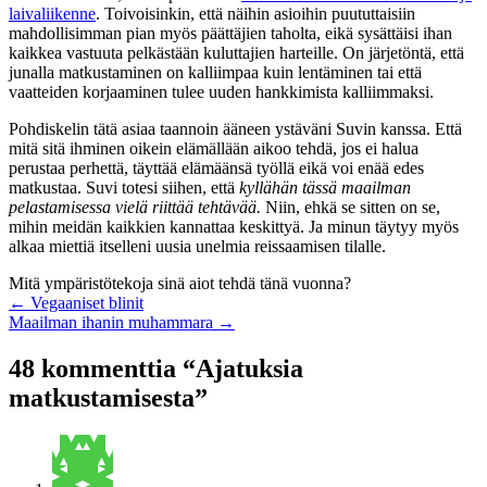
laivaliikenne
. Toivoisinkin, että näihin asioihin puututtaisiin
mahdollisimman pian myös päättäjien taholta, eikä sysättäisi ihan
kaikkea vastuuta pelkästään kuluttajien harteille. On järjetöntä, että
junalla matkustaminen on kalliimpaa kuin lentäminen tai että
vaatteiden korjaaminen tulee uuden hankkimista kalliimmaksi.
Pohdiskelin tätä asiaa taannoin ääneen ystäväni Suvin kanssa. Että
mitä sitä ihminen oikein elämällään aikoo tehdä, jos ei halua
perustaa perhettä, täyttää elämäänsä työllä eikä voi enää edes
matkustaa. Suvi totesi siihen, että
kyllähän tässä maailman
pelastamisessa vielä riittää tehtävää.
Niin, ehkä se sitten on se,
mihin meidän kaikkien kannattaa keskittyä. Ja minun täytyy myös
alkaa miettiä itselleni uusia unelmia reissaamisen tilalle.
Mitä ympäristötekoja sinä aiot tehdä tänä vuonna?
← Vegaaniset blinit
Maailman ihanin muhammara →
48 kommenttia “Ajatuksia
matkustamisesta”