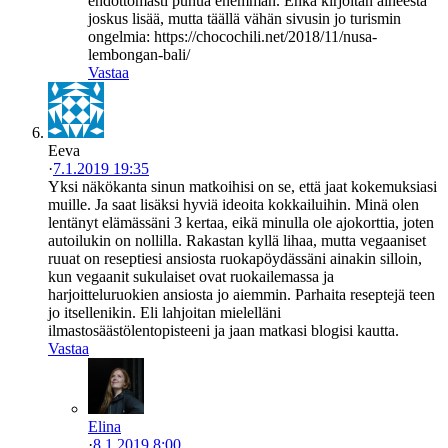
ehdottomasti puhua enemmän. Ehkä kirjoitan aiheesta
joskus lisää, mutta täällä vähän sivusin jo turismin
ongelmia: https://chocochili.net/2018/11/nusa-
lembongan-bali/
Vastaa
Eeva
·
7.1.2019 19:35
Yksi näkökanta sinun matkoihisi on se, että jaat kokemuksiasi
muille. Ja saat lisäksi hyviä ideoita kokkailuihin. Minä olen
lentänyt elämässäni 3 kertaa, eikä minulla ole ajokorttia, joten
autoilukin on nollilla. Rakastan kyllä lihaa, mutta vegaaniset
ruuat on reseptiesi ansiosta ruokapöydässäni ainakin silloin,
kun vegaanit sukulaiset ovat ruokailemassa ja
harjoitteluruokien ansiosta jo aiemmin. Parhaita reseptejä teen
jo itsellenikin. Eli lahjoitan mielelläni
ilmastosäästölentopisteeni ja jaan matkasi blogisi kautta.
Vastaa
Elina
·
8.1.2019 8:00