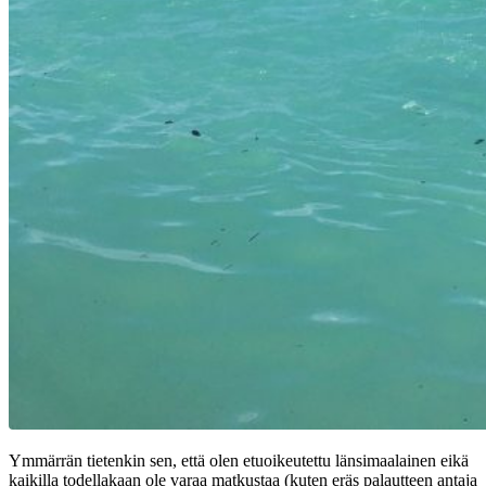
Ymmärrän tietenkin sen, että olen etuoikeutettu länsimaalainen eikä
kaikilla todellakaan ole varaa matkustaa (kuten eräs palautteen antaja