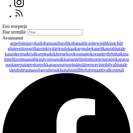
Etsi reseptejä
Hae termillä:
Avainsanat
appelsiini
avokado
banaani
basilika
bataatti
cashewpähkinä
chili
gluteeniton
grillaus
inkivääri
joulu
kaakaojauhe
kaneli
kaurahiutale
kaurakerma
kesäkurpitsa
kikherne
kookosmaito
korianteri
lehtitaikina
lime
linssi
maapähkinävoi
mansikka
manteli
minttu
omena
paprika
papu
pasta
peruna
pesto
porkkana
punajuuri
pääsiäinen
ravintohiivahiutale
sipuli
sitruuna
soijarouhe
suklaa
tahini
tilli
tofu
tomaatti
valkosipuli