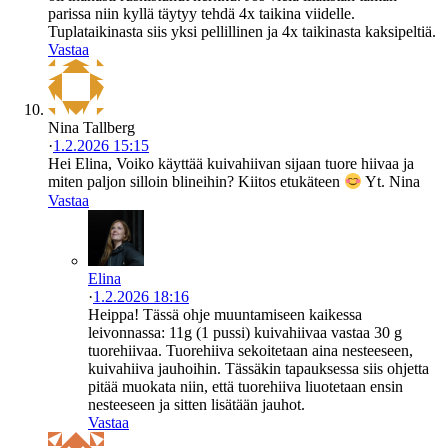
parissa niin kyllä täytyy tehdä 4x taikina viidelle.
Tuplataikinasta siis yksi pellillinen ja 4x taikinasta kaksipeltiä.
Vastaa
Nina Tallberg
·
1.2.2026 15:15
Hei Elina, Voiko käyttää kuivahiivan sijaan tuore hiivaa ja
miten paljon silloin blineihin? Kiitos etukäteen
Yt. Nina
Vastaa
Elina
·
1.2.2026 18:16
Heippa! Tässä ohje muuntamiseen kaikessa
leivonnassa: 11g (1 pussi) kuivahiivaa vastaa 30 g
tuorehiivaa. Tuorehiiva sekoitetaan aina nesteeseen,
kuivahiiva jauhoihin. Tässäkin tapauksessa siis ohjetta
pitää muokata niin, että tuorehiiva liuotetaan ensin
nesteeseen ja sitten lisätään jauhot.
Vastaa