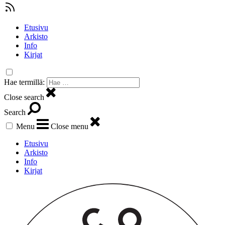
Etusivu
Arkisto
Info
Kirjat
Hae termillä:
Close search
Search
Menu
Close menu
Etusivu
Arkisto
Info
Kirjat