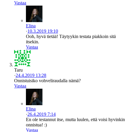
Vastaa
Elina
·
10.3.2019 19:10
Ooh, hyvä tietää! Täytyykin testata piakkoin sitä
itsekin.
Vastaa
Taru
·
24.4.2019 13:28
Onnistuisiko vohveliraudalla nämä?
Vastaa
Elina
·
26.4.2019 7:14
En ole testannut itse, mutta luulen, että voisi hyvinkin
onnistua! :)
Vastaa