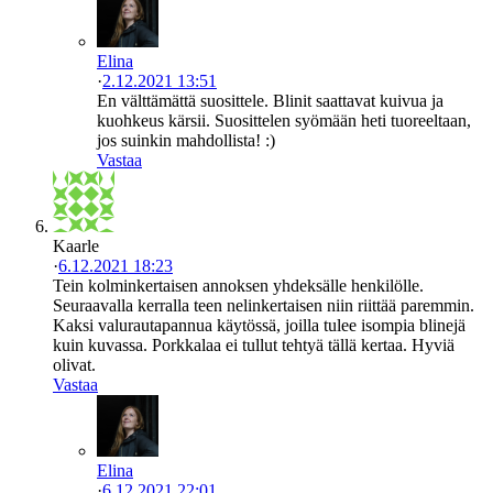
Elina
·
2.12.2021 13:51
En välttämättä suosittele. Blinit saattavat kuivua ja
kuohkeus kärsii. Suosittelen syömään heti tuoreeltaan,
jos suinkin mahdollista! :)
Vastaa
Kaarle
·
6.12.2021 18:23
Tein kolminkertaisen annoksen yhdeksälle henkilölle.
Seuraavalla kerralla teen nelinkertaisen niin riittää paremmin.
Kaksi valurautapannua käytössä, joilla tulee isompia blinejä
kuin kuvassa. Porkkalaa ei tullut tehtyä tällä kertaa. Hyviä
olivat.
Vastaa
Elina
·
6.12.2021 22:01