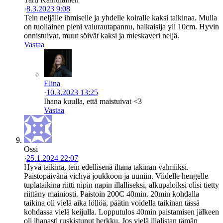
·
8.3.2023 9:08
Tein neljälle ihmiselle ja yhdelle koiralle kaksi taikinaa. Mulla
on tuollainen pieni valurautapannu, halkaisija yli 10cm. Hyvin
onnistuivat, muut söivät kaksi ja mieskaveri neljä.
Vastaa
Elina
·
10.3.2023 13:25
Ihana kuulla, että maistuivat <3
Vastaa
Ossi
·
25.1.2024 22:07
Hyvä taikina, tein edellisenä iltana takinan valmiiksi.
Paistopäivänä vichyä joukkoon ja uuniin. Viidelle hengelle
tuplataikina riitti nipin napin illalliseksi, alkupaloiksi olisi tietty
riittäny mainiosti. Paistoin 200C 40min. 20min kohdalla
taikina oli vielä aika löllöä, päätin voidella taikinan tässä
kohdassa vielä keijulla. Lopputulos 40min paistamisen jälkeen
oli ihanasti ruskistunut herkku. Jos vielä illalistan tämän