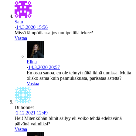
Satu
·
14.3.2020 15:56
Missä lämpötilassa jos uunipellillä tekee?
Vastaa
Elina
·
14.3.2020 20:57
En osaa sanoa, en ole tehnyt näitä ikinä uunissa. Mutta
olisko sama kuin pannukakussa, parisataa astetta?
Vastaa
Dubonnet
·
2.12.2021 12:49
Hei! Mitenköhän blinit säilyy eli voiko tehdä edeltävänä
päivänä valmiiksi?
Vastaa