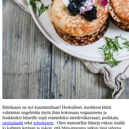
Blinikausi on nyt kuumimillaan! Herkulliset, kuohkeat blinit
valmistuu ongelmitta myös ihan kokonaan vegaanisena ja
lisukkeiksi blineille sopii esimerkiksi merileväkaviaari, porkkala,
sienisalaatti
sekä
tofuskagen
. Olen mutustellut blinejä viikon sisällä
jo kahteen kertaan ja uskon, että blini-innostus jatkuu tänä talvena