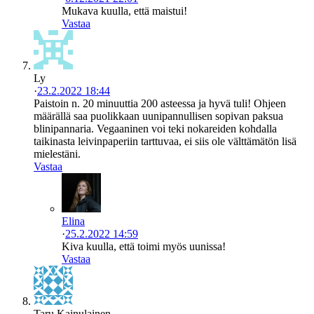
Mukava kuulla, että maistui!
Vastaa
Ly
·
23.2.2022 18:44
Paistoin n. 20 minuuttia 200 asteessa ja hyvä tuli! Ohjeen
määrällä saa puolikkaan uunipannullisen sopivan paksua
blinipannaria. Vegaaninen voi teki nokareiden kohdalla
taikinasta leivinpaperiin tarttuvaa, ei siis ole välttämätön lisä
mielestäni.
Vastaa
Elina
·
25.2.2022 14:59
Kiva kuulla, että toimi myös uunissa!
Vastaa
Taru Kainulainen