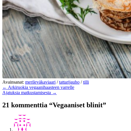
Avainsanat:
merileväkaviaari
/
tattarijauho
/
tilli
← Arkiruokia vegaanihaasteen varrelle
Ajatuksia matkustamisesta →
21 kommenttia “Vegaaniset blinit”