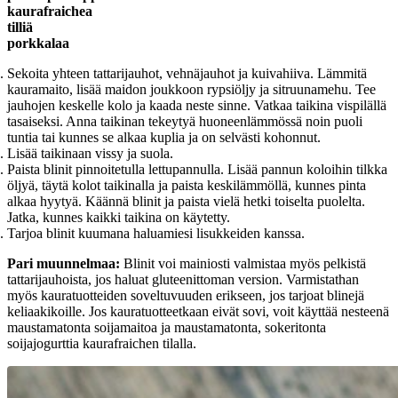
kaurafraichea
tilliä
porkkalaa
Sekoita yhteen tattarijauhot, vehnäjauhot ja kuivahiiva. Lämmitä
kauramaito, lisää maidon joukkoon rypsiöljy ja sitruunamehu. Tee
jauhojen keskelle kolo ja kaada neste sinne. Vatkaa taikina vispilällä
tasaiseksi. Anna taikinan tekeytyä huoneenlämmössä noin puoli
tuntia tai kunnes se alkaa kuplia ja on selvästi kohonnut.
Lisää taikinaan vissy ja suola.
Paista blinit pinnoitetulla lettupannulla. Lisää pannun koloihin tilkka
öljyä, täytä kolot taikinalla ja paista keskilämmöllä, kunnes pinta
alkaa hyytyä. Käännä blinit ja paista vielä hetki toiselta puolelta.
Jatka, kunnes kaikki taikina on käytetty.
Tarjoa blinit kuumana haluamiesi lisukkeiden kanssa.
Pari muunnelmaa:
Blinit voi mainiosti valmistaa myös pelkistä
tattarijauhoista, jos haluat gluteenittoman version. Varmistathan
myös kauratuotteiden soveltuvuuden erikseen, jos tarjoat blinejä
keliaakikoille. Jos kauratuotteetkaan eivät sovi, voit käyttää nesteenä
maustamatonta soijamaitoa ja maustamatonta, sokeritonta
soijajogurttia kaurafraichen tilalla.