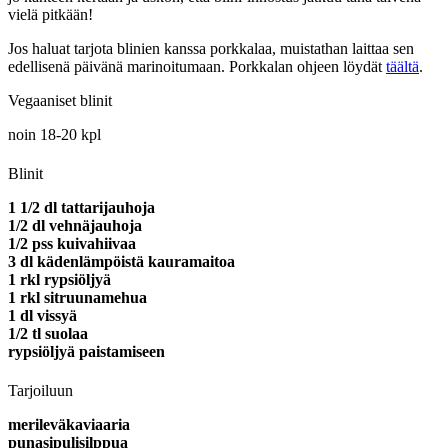
vielä pitkään!
Jos haluat tarjota blinien kanssa porkkalaa, muistathan laittaa sen
edellisenä päivänä marinoitumaan. Porkkalan ohjeen löydät
täältä
.
Vegaaniset blinit
noin 18-20 kpl
Blinit
1 1/2 dl tattarijauhoja
1/2 dl vehnäjauhoja
1/2 pss kuivahiivaa
3 dl kädenlämpöistä kauramaitoa
1 rkl rypsiöljyä
1 rkl sitruunamehua
1 dl vissyä
1/2 tl suolaa
rypsiöljyä paistamiseen
Tarjoiluun
merileväkaviaaria
punasipulisilppua