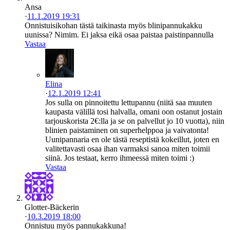
Ansa
·
11.1.2019 19:31
Onnistuisikohan tästä taikinasta myös blinipannukakku
uunissa? Nimim. Ei jaksa eikä osaa paistaa paistinpannulla
Vastaa
Elina
·
12.1.2019 12:41
Jos sulla on pinnoitettu lettupannu (niitä saa muuten
kaupasta välillä tosi halvalla, omani oon ostanut jostain
tarjouskorista 2€:lla ja se on palvellut jo 10 vuotta), niin
blinien paistaminen on superhelppoa ja vaivatonta!
Uunipannaria en ole tästä reseptistä kokeillut, joten en
valitettavasti osaa ihan varmaksi sanoa miten toimii
siinä. Jos testaat, kerro ihmeessä miten toimi :)
Vastaa
Glotter-Bäckerin
·
10.3.2019 18:00
Onnistuu myös pannukakkuna!