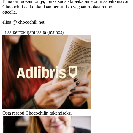
Elina on ruokaintoilija, jonka suosikkiraaka-aine on maapähkinävoi.
Chocochilissä kokkaillaan herkullista vegaaniruokaa rennolla
otteella.
elina @ chocochili.net
Tilaa keittokirjani täältä (mainos)
Osta resepti Chocochilin tukemiseksi