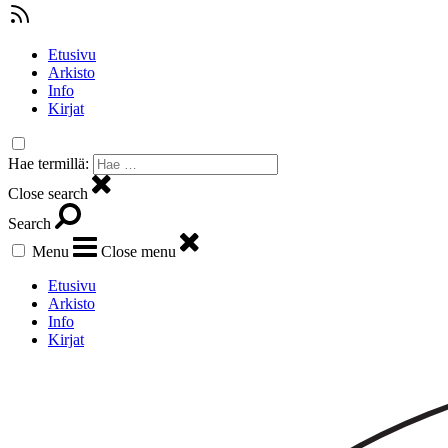
Etusivu
Arkisto
Info
Kirjat
Hae termillä:
Close search
Search
Menu
Close menu
Etusivu
Arkisto
Info
Kirjat