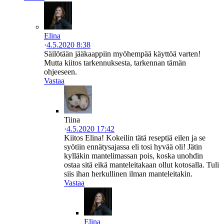
Elina
·
4.5.2020 8:38
Säilötään jääkaappiin myöhempää käyttöä varten!
Mutta kiitos tarkennuksesta, tarkennan tämän
ohjeeseen.
Vastaa
Tiina
·
4.5.2020 17:42
Kiitos Elina! Kokeilin tätä reseptiä eilen ja se
syötiin ennätysajassa eli tosi hyvää oli! Jätin
kylläkin mantelimassan pois, koska unohdin
ostaa sitä eikä manteleitakaan ollut kotosalla. Tuli
siis ihan herkullinen ilman manteleitakin.
Vastaa
Elina