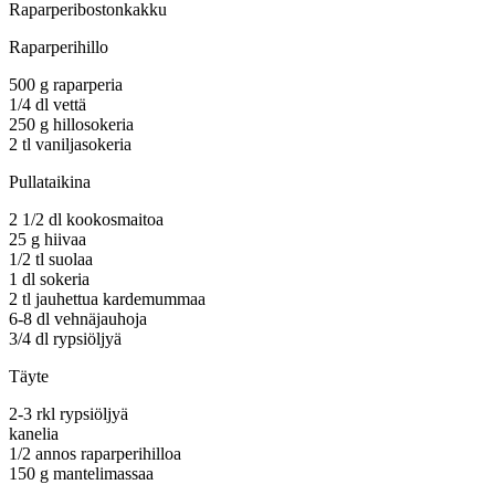
Raparperibostonkakku
Raparperihillo
500 g raparperia
1/4 dl vettä
250 g hillosokeria
2 tl vaniljasokeria
Pullataikina
2 1/2 dl kookosmaitoa
25 g hiivaa
1/2 tl suolaa
1 dl sokeria
2 tl jauhettua kardemummaa
6-8 dl vehnäjauhoja
3/4 dl rypsiöljyä
Täyte
2-3 rkl rypsiöljyä
kanelia
1/2 annos raparperihilloa
150 g mantelimassaa