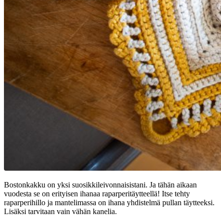
Bostonkakku on yksi suosikkileivonnaisistani. Ja tähän aikaan
vuodesta se on erityisen ihanaa raparperitäytteellä! Itse tehty
raparperihillo ja mantelimassa on ihana yhdistelmä pullan täytteeksi.
Lisäksi tarvitaan vain vähän kanelia.