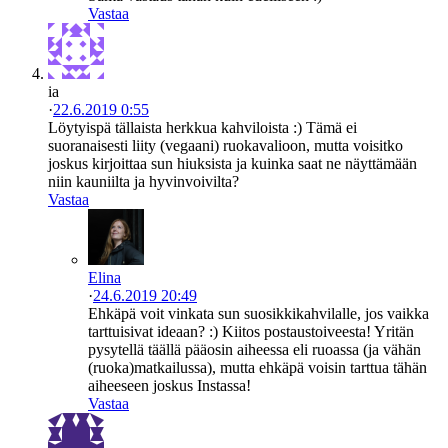
Vastaa
ia
·
22.6.2019 0:55
Löytyispä tällaista herkkua kahviloista :) Tämä ei
suoranaisesti liity (vegaani) ruokavalioon, mutta voisitko
joskus kirjoittaa sun hiuksista ja kuinka saat ne näyttämään
niin kauniilta ja hyvinvoivilta?
Vastaa
Elina
·
24.6.2019 20:49
Ehkäpä voit vinkata sun suosikkikahvilalle, jos vaikka
tarttuisivat ideaan? :) Kiitos postaustoiveesta! Yritän
pysytellä täällä pääosin aiheessa eli ruoassa (ja vähän
(ruoka)matkailussa), mutta ehkäpä voisin tarttua tähän
aiheeseen joskus Instassa!
Vastaa