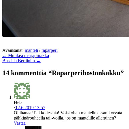
Avainsanat:
manteli
/
raparperi
← Muhkea marjapiirakka
Bussilla Berliiniin →
14 kommenttia “Raparperibostonkakku”
Heta
·
12.6.2019 13:57
Oi ihanaa! Pakko testata! Voiskohan mantelimassan korvata
pähkinärouheella tai -voilla, jos on mantelille allerginen?
Vastaa