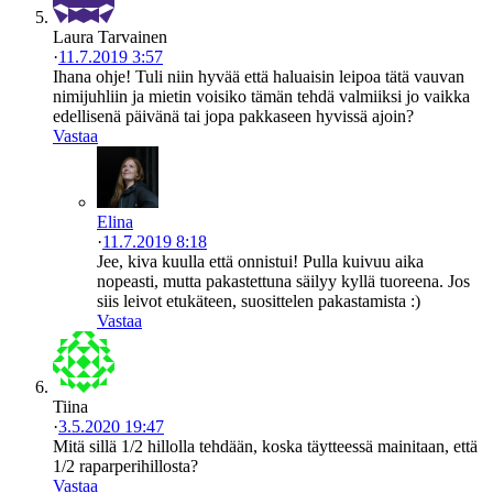
Laura Tarvainen
·
11.7.2019 3:57
Ihana ohje! Tuli niin hyvää että haluaisin leipoa tätä vauvan
nimijuhliin ja mietin voisiko tämän tehdä valmiiksi jo vaikka
edellisenä päivänä tai jopa pakkaseen hyvissä ajoin?
Vastaa
Elina
·
11.7.2019 8:18
Jee, kiva kuulla että onnistui! Pulla kuivuu aika
nopeasti, mutta pakastettuna säilyy kyllä tuoreena. Jos
siis leivot etukäteen, suosittelen pakastamista :)
Vastaa
Tiina
·
3.5.2020 19:47
Mitä sillä 1/2 hillolla tehdään, koska täytteessä mainitaan, että
1/2 raparperihillosta?
Vastaa