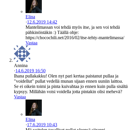
Elina
·
12.6.2019 14:42
Mantelimassan voi tehdä myös itse, ja sen voi tehdä
pähkinöistäkin :) Täällä ohje:
https://chocochili.net/2016/02/itse-tehty-mantelimassa/
Vastaa
Annina
·
14.6.2019 16:50
Ihana pullakakku! Olen nyt pari kertaa paistanut pullaa ja
"voidellut" pullat vedellä munan sijaan ennen uuniin laittoa.
Se ei oikein toimi ja pinta kuivahtaa jo ennen kuin pulla sisältä
kypsyy. Millähän voisi voidella jotta pintakin olisi mehevä?
Vastaa
Elina
·
17.6.2019 10:43
Mä voitelen tavalliset pullat yleensä siirappi-