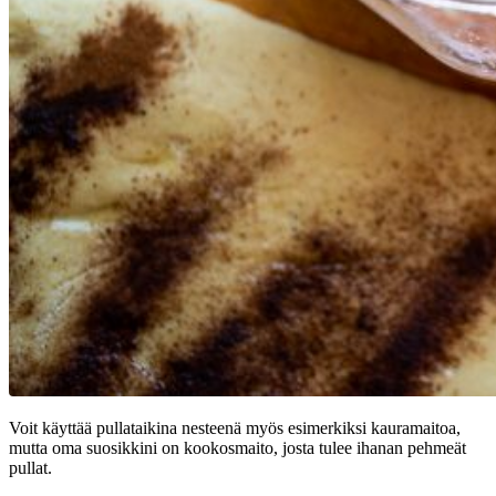
Voit käyttää pullataikina nesteenä myös esimerkiksi kauramaitoa,
mutta oma suosikkini on kookosmaito, josta tulee ihanan pehmeät
pullat.