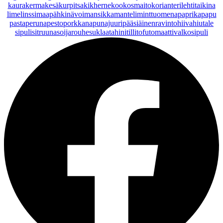
kaurakerma
kesäkurpitsa
kikherne
kookosmaito
korianteri
lehtitaikina
lime
linssi
maapähkinävoi
mansikka
manteli
minttu
omena
paprika
papu
pasta
peruna
pesto
porkkana
punajuuri
pääsiäinen
ravintohiivahiutale
sipuli
sitruuna
soijarouhe
suklaa
tahini
tilli
tofu
tomaatti
valkosipuli