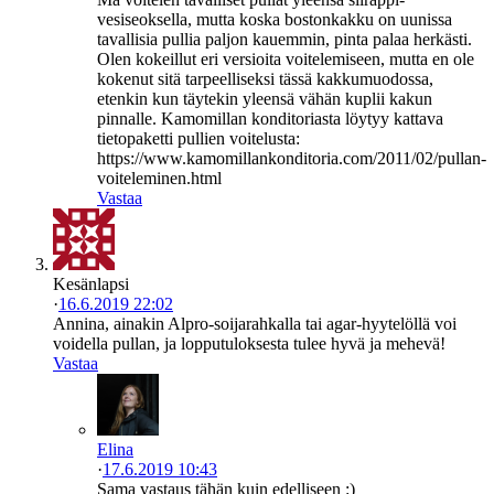
vesiseoksella, mutta koska bostonkakku on uunissa
tavallisia pullia paljon kauemmin, pinta palaa herkästi.
Olen kokeillut eri versioita voitelemiseen, mutta en ole
kokenut sitä tarpeelliseksi tässä kakkumuodossa,
etenkin kun täytekin yleensä vähän kuplii kakun
pinnalle. Kamomillan konditoriasta löytyy kattava
tietopaketti pullien voitelusta:
https://www.kamomillankonditoria.com/2011/02/pullan-
voiteleminen.html
Vastaa
Kesänlapsi
·
16.6.2019 22:02
Annina, ainakin Alpro-soijarahkalla tai agar-hyytelöllä voi
voidella pullan, ja lopputuloksesta tulee hyvä ja mehevä!
Vastaa
Elina
·
17.6.2019 10:43
Sama vastaus tähän kuin edelliseen :)