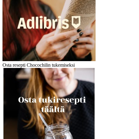
Osta resepti Chocochilin tukemiseksi