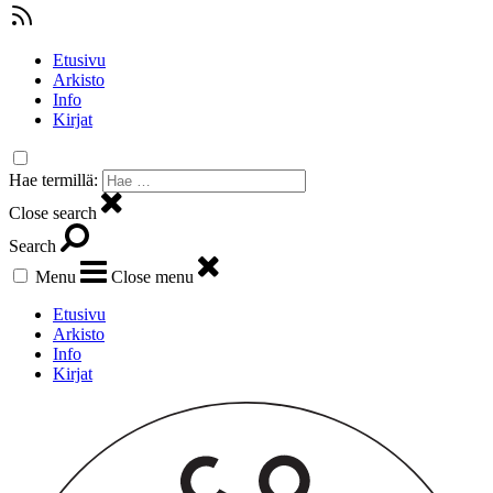
Etusivu
Arkisto
Info
Kirjat
Hae termillä:
Close search
Search
Menu
Close menu
Etusivu
Arkisto
Info
Kirjat