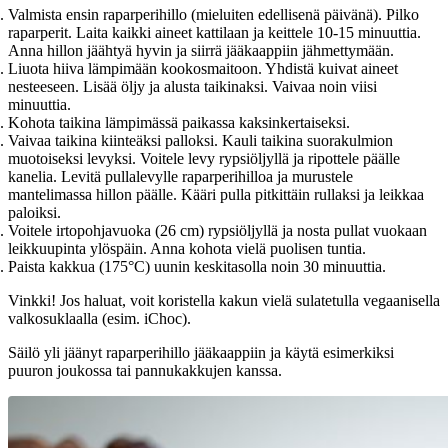
Valmista ensin raparperihillo (mieluiten edellisenä päivänä). Pilko
raparperit. Laita kaikki aineet kattilaan ja keittele 10-15 minuuttia.
Anna hillon jäähtyä hyvin ja siirrä jääkaappiin jähmettymään.
Liuota hiiva lämpimään kookosmaitoon. Yhdistä kuivat aineet
nesteeseen. Lisää öljy ja alusta taikinaksi. Vaivaa noin viisi
minuuttia.
Kohota taikina lämpimässä paikassa kaksinkertaiseksi.
Vaivaa taikina kiinteäksi palloksi. Kauli taikina suorakulmion
muotoiseksi levyksi. Voitele levy rypsiöljyllä ja ripottele päälle
kanelia. Levitä pullalevylle raparperihilloa ja murustele
mantelimassa hillon päälle. Kääri pulla pitkittäin rullaksi ja leikkaa
paloiksi.
Voitele irtopohjavuoka (26 cm) rypsiöljyllä ja nosta pullat vuokaan
leikkuupinta ylöspäin. Anna kohota vielä puolisen tuntia.
Paista kakkua (175°C) uunin keskitasolla noin 30 minuuttia.
Vinkki! Jos haluat, voit koristella kakun vielä sulatetulla vegaanisella
valkosuklaalla (esim. iChoc).
Säilö yli jäänyt raparperihillo jääkaappiin ja käytä esimerkiksi
puuron joukossa tai pannukakkujen kanssa.