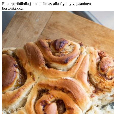
Raparperihillolla ja mantelimassalla täytetty vegaaninen
bostonkakku.