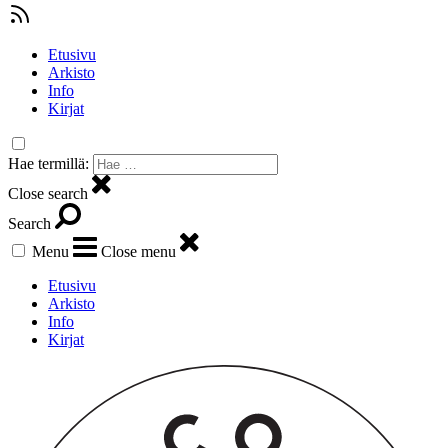
Etusivu
Arkisto
Info
Kirjat
Hae termillä:
Close search
Search
Menu
Close menu
Etusivu
Arkisto
Info
Kirjat