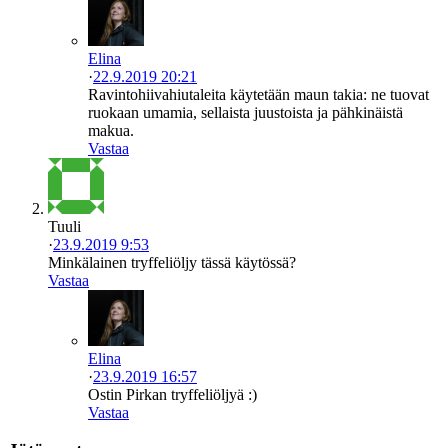
Elina
·
22.9.2019 20:21
Ravintohiivahiutaleita käytetään maun takia: ne tuovat
ruokaan umamia, sellaista juustoista ja pähkinäistä
makua.
Vastaa
Tuuli
·
23.9.2019 9:53
Minkälainen tryffeliöljy tässä käytössä?
Vastaa
Elina
·
23.9.2019 16:57
Ostin Pirkan tryffeliöljyä :)
Vastaa