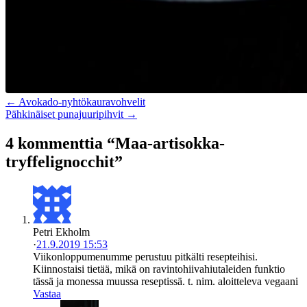
← Avokado-nyhtökauravohvelit
Pähkinäiset punajuuripihvit →
4 kommenttia “Maa-artisokka-
tryffelignocchit”
Petri Ekholm
·
21.9.2019 15:53
Viikonloppumenumme perustuu pitkälti resepteihisi.
Kiinnostaisi tietää, mikä on ravintohiivahiutaleiden funktio
tässä ja monessa muussa reseptissä. t. nim. aloitteleva vegaani
Vastaa