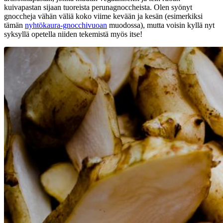
kuivapastan sijaan tuoreista perunagnoccheista. Olen syönyt
gnoccheja vähän väliä koko viime kevään ja kesän (esimerkiksi
tämän
nyhtökaura-gnocchivuoan
muodossa), mutta voisin kyllä nyt
syksyllä opetella niiden tekemistä myös itse!