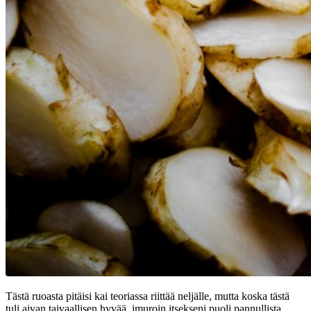
Tästä ruoasta pitäisi kai teoriassa riittää neljälle, mutta koska tästä
tuli aivan taivaallisen hyvää, imuroin itsekseni puoli pannullista