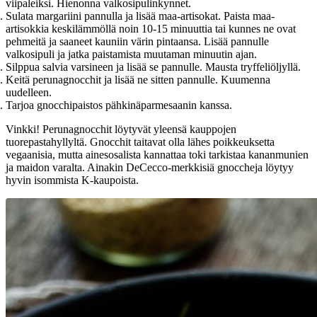
viipaleiksi. Hienonna valkosipulinkynnet.
Sulata margariini pannulla ja lisää maa-artisokat. Paista maa-
artisokkia keskilämmöllä noin 10-15 minuuttia tai kunnes ne ovat
pehmeitä ja saaneet kauniin värin pintaansa. Lisää pannulle
valkosipuli ja jatka paistamista muutaman minuutin ajan.
Silppua salvia varsineen ja lisää se pannulle. Mausta tryffeliöljyllä.
Keitä perunagnocchit ja lisää ne sitten pannulle. Kuumenna
uudelleen.
Tarjoa gnocchipaistos pähkinäparmesaanin kanssa.
Vinkki! Perunagnocchit löytyvät yleensä kauppojen
tuorepastahyllyltä. Gnocchit taitavat olla lähes poikkeuksetta
vegaanisia, mutta ainesosalista kannattaa toki tarkistaa kananmunien
ja maidon varalta. Ainakin DeCecco-merkkisiä gnoccheja löytyy
hyvin isommista K-kaupoista.