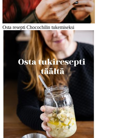
Osta resepti Chocochilin tukemiseksi