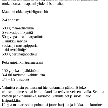
ruokaa omaan napaani yhdeltä istumalta.
Maa-artisokka-tryffelignocchit
2-4 annosta
500 g maa-artisokkia
5 valkosipulinkynttä
50 g vegaanista margariinia
1 ruukku salviaa
suolaa ja mustapippuria
1 rkl tryffeliöljyä
500 g perunagnoccheja
Pekaanipähkinäparmesaani
150 g pekaanipähkinöitä
3-4 rkl ravintohiivahiutaleita
1/4 – 1/2 tl suolaa
Valmista ensin parmesaani hienontamalla pähkinät joko
tehosekoittimessa tai leikkuulaudalla terävän veitsen avulla. Sekoita
yhteen pähkinämurska, ravintohiivahiutaleet ja suola. Säilö
lasipurkkiin.
Harjaa maa-artisokat puhtaiksi juuresharjalla ja leikkaa ne kuorineen