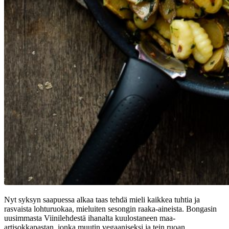
Nyt syksyn saapuessa alkaa taas tehdä mieli kaikkea tuhtia ja
rasvaista lohturuokaa, mieluiten sesongin raaka-aineista. Bongasin
uusimmasta Viinilehdestä ihanalta kuulostaneen maa-
artisokkapastan, jonka muutin vegaaniseksi ja tein ruoan