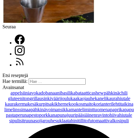
Seuraa
Etsi reseptejä
Hae termillä:
Avainsanat
appelsiini
avokado
banaani
basilika
bataatti
cashewpähkinä
chili
gluteeniton
grillaus
inkivääri
joulu
kaakaojauhe
kaneli
kaurahiutale
kaurakerma
kesäkurpitsa
kikherne
kookosmaito
korianteri
lehtitaikina
lime
linssi
maapähkinävoi
mansikka
manteli
minttu
omena
paprika
papu
pasta
peruna
pesto
porkkana
punajuuri
pääsiäinen
ravintohiivahiutale
sipuli
sitruuna
soijarouhe
suklaa
tahini
tilli
tofu
tomaatti
valkosipuli