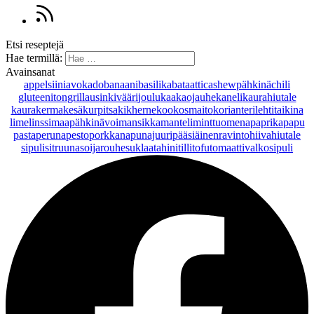
Etsi reseptejä
Hae termillä:
Avainsanat
appelsiini
avokado
banaani
basilika
bataatti
cashewpähkinä
chili
gluteeniton
grillaus
inkivääri
joulu
kaakaojauhe
kaneli
kaurahiutale
kaurakerma
kesäkurpitsa
kikherne
kookosmaito
korianteri
lehtitaikina
lime
linssi
maapähkinävoi
mansikka
manteli
minttu
omena
paprika
papu
pasta
peruna
pesto
porkkana
punajuuri
pääsiäinen
ravintohiivahiutale
sipuli
sitruuna
soijarouhe
suklaa
tahini
tilli
tofu
tomaatti
valkosipuli