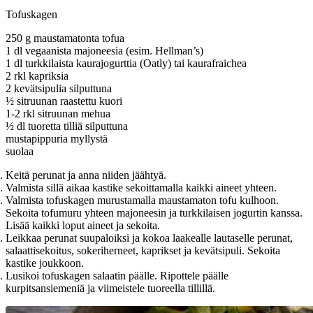
Tofuskagen
250 g maustamatonta tofua
1 dl vegaanista majoneesia (esim. Hellman’s)
1 dl turkkilaista kaurajogurttia (Oatly) tai kaurafraichea
2 rkl kapriksia
2 kevätsipulia silputtuna
½ sitruunan raastettu kuori
1-2 rkl sitruunan mehua
½ dl tuoretta tilliä silputtuna
mustapippuria myllystä
suolaa
Keitä perunat ja anna niiden jäähtyä.
Valmista sillä aikaa kastike sekoittamalla kaikki aineet yhteen.
Valmista tofuskagen murustamalla maustamaton tofu kulhoon.
Sekoita tofumuru yhteen majoneesin ja turkkilaisen jogurtin kanssa.
Lisää kaikki loput aineet ja sekoita.
Leikkaa perunat suupaloiksi ja kokoa laakealle lautaselle perunat,
salaattisekoitus, sokeriherneet, kaprikset ja kevätsipuli. Sekoita
kastike joukkoon.
Lusikoi tofuskagen salaatin päälle. Ripottele päälle
kurpitsansiemeniä ja viimeistele tuoreella tillillä.