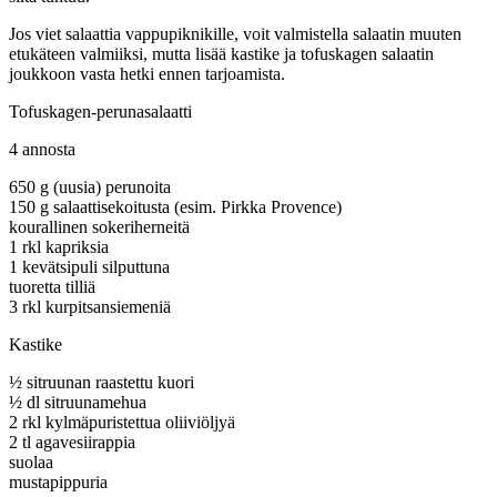
Jos viet salaattia vappupiknikille, voit valmistella salaatin muuten
etukäteen valmiiksi, mutta lisää kastike ja tofuskagen salaatin
joukkoon vasta hetki ennen tarjoamista.
Tofuskagen-perunasalaatti
4 annosta
650 g (uusia) perunoita
150 g salaattisekoitusta (esim. Pirkka Provence)
kourallinen sokeriherneitä
1 rkl kapriksia
1 kevätsipuli silputtuna
tuoretta tilliä
3 rkl kurpitsansiemeniä
Kastike
½ sitruunan raastettu kuori
½ dl sitruunamehua
2 rkl kylmäpuristettua oliiviöljyä
2 tl agavesiirappia
suolaa
mustapippuria