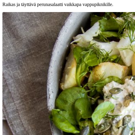
Raikas ja täyttävä perunasalaatti vaikkapa vappupiknikille.