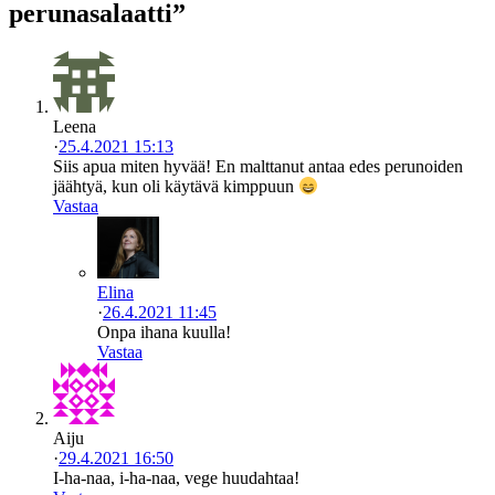
perunasalaatti”
Leena
·
25.4.2021 15:13
Siis apua miten hyvää! En malttanut antaa edes perunoiden
jäähtyä, kun oli käytävä kimppuun
Vastaa
Elina
·
26.4.2021 11:45
Onpa ihana kuulla!
Vastaa
Aiju
·
29.4.2021 16:50
I-ha-naa, i-ha-naa, vege huudahtaa!