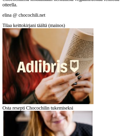
otteella.
elina @ chocochili.net
Tilaa keittokirjani täältä (mainos)
Osta resepti Chocochilin tukemiseksi