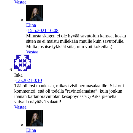
Vastaa
Elina
·
15.5.2021 16:08
Minusta skagen ei ole hyvää savutofun kanssa, koska
sitten se ei maistu millekään muulle kuin savutofulle.
Mutta jos itse tykkäät siitä, niin voit kokeilla :)
Vastaa
Inka
·
1.6.2021 0:10
Tää oli tosi maukasta, raikas tvisti perunasalaatille! Siskoni
kommentoi, että oli todella ”ravintolamaista”, kuin jonkun
ihanan kartanoravintolan kesäpöydästä :) Aika pienellä
vaivalla näyttävä salaatti!
Vastaa
Elina