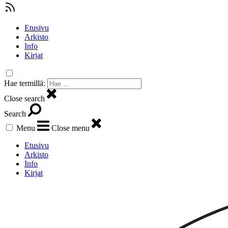
Etusivu
Arkisto
Info
Kirjat
Hae termillä:
Close search
Search
Menu
Close menu
Etusivu
Arkisto
Info
Kirjat