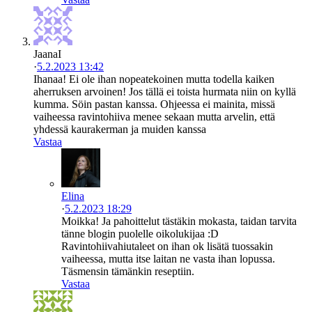
JaanaI
·
5.2.2023 13:42
Ihanaa! Ei ole ihan nopeatekoinen mutta todella kaiken
aherruksen arvoinen! Jos tällä ei toista hurmata niin on kyllä
kumma. Söin pastan kanssa. Ohjeessa ei mainita, missä
vaiheessa ravintohiiva menee sekaan mutta arvelin, että
yhdessä kaurakerman ja muiden kanssa
Vastaa
Elina
·
5.2.2023 18:29
Moikka! Ja pahoittelut tästäkin mokasta, taidan tarvita
tänne blogin puolelle oikolukijaa :D
Ravintohiivahiutaleet on ihan ok lisätä tuossakin
vaiheessa, mutta itse laitan ne vasta ihan lopussa.
Täsmensin tämänkin reseptiin.
Vastaa