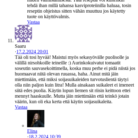
tehdä ihan millä tahansa kasviproteiinilla haluaa, tosin
reseptin ohjeistus sitten vähän muuttuu jos käytetty
tuote on käyttövalmis.
Vastaa
Saaru
·
17.2.2024 20:01
Tää oli tosi hyvää! Maistui myös sekasyövälle puolisolle ja
välillä nirsohkoille teineille :) Aurinkokuivatut tomaatit
soseutin sauvasekoittimella, koska muu perhe ei pidä niistä jos
huomaavat niitä olevan ruuassa, haha. Ainut mitä jäin
miettimään, että miksi soijasuikaleiden turvotuslientä täytyi
olla niin paljon kuin litra! Mulla ainakaan suikaleet ei imeneet
siitä edes puolia. Käytin lopun liemen sit riisin keittoon ettei
mennyt haaskuulle. Mutta jäin miettimään että teinkö jotain
väärin, kun oli eka kerta että käytin soijasuikaleita.
Vastaa
Elina
·
18.2.2024 10:39