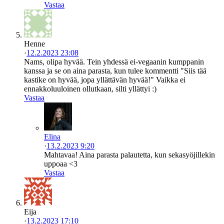
Vastaa
Henne
·
12.2.2023 23:08
Nams, olipa hyvää. Tein yhdessä ei-vegaanin kumppanin
kanssa ja se on aina parasta, kun tulee kommentti "Siis tää
kastike on hyvää, jopa yllättävän hyvää!" Vaikka ei
ennakkoluuloinen ollutkaan, silti yllättyi :)
Vastaa
Elina
·
13.2.2023 9:20
Mahtavaa! Aina parasta palautetta, kun sekasyöjillekin
uppoaa <3
Vastaa
Eija
·
13.2.2023 17:10