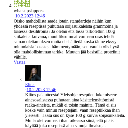
whatsupslappers
·
10.2.2023 12:46
Oisko mahdollista saada jotain stamdardeja näihin kun
yhdessä reseptissä puhutaan soijasuikaleista grammoina ja
toisessa desilitroina? Ja oletan että tässä tarkotettiin 100g
suikaleita kuivana, muut fiksummat varmaan osas tehdä
saman olettamuksen mutta ei sitä tiedä koska tänne eksyy
minunlaisia basisteja hämmentymään, sen varalta olis hyvä
olla mahdollisimman tarkka. Muuten jää basistilla proteiinit
vähille.
Vastaa
Elina
·
10.2.2023 15:46
Kiitos palautteesta! Yleisohje reseptien lukemiseen:
ainesosalistassa puhutaan aina käsittelemättömistä
raaka-aineista, mikäli ei toisin mainita. Tämä ei siis
koske vain minun reseptejäni, vaan reseptiikkaa ihan
yleisesti. Tässä siis on kyse 100 g kuivia soijasuikaleita.
Mutta olet varmasti ihan oikeassa siinä, että pitäisi
käyttää joka reseptissä aina samoja ilmaisuja.