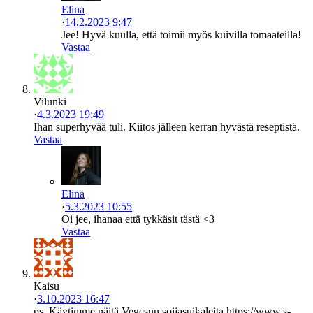
Elina
·
14.2.2023 9:47
Jee! Hyvä kuulla, että toimii myös kuivilla tomaateilla!
Vastaa
Vilunki
·
4.3.2023 19:49
Ihan superhyvää tuli. Kiitos jälleen kerran hyvästä reseptistä.
Vastaa
Elina
·
5.3.2023 10:55
Oi jee, ihanaa että tykkäsit tästä <3
Vastaa
Kaisu
·
3.10.2023 16:47
ps. Käytimme näitä Vegesun soijasuikaleita https://www.s-