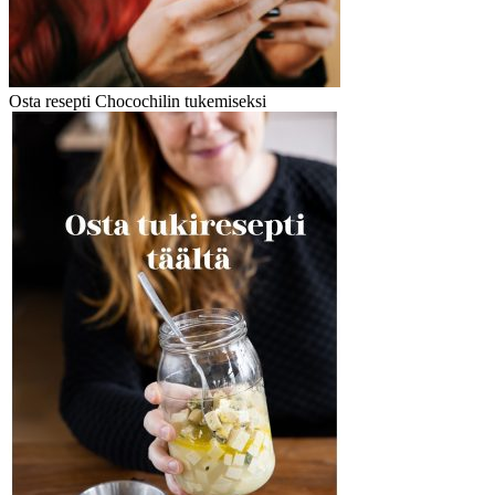
Osta resepti Chocochilin tukemiseksi