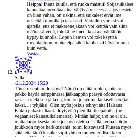
Heippa! Ihana kuulla, että ruoka maistui! Soijasuikaleet
kannattaa turvottaa aina väljässä nesteessä – jos nestettä
on liian vähän, on riskinä, että suikaleet eivät ime
nestettä kunnolla ja tasaisesti. Vertailun vuoksi voi
ajatella, että ei makaronejakaan voi keittää vain siinä
määrässä vettä, minkä ne imee, koska eivät tällöin
kypsy kunnolla. Lopun liemen voi toki käyttää
ruoanlaittoon, mutta eipä siinä kauheasti häviä muuta
kuin vettä.
Vastaa
Salla
·
21.2.2024 15:29
Tämä resepti on loistava! Nämä on näitä ruokia, joita on
pakko käydä närppimässä jääkaappiin pääsyä odottavasta
rasiasta vielä sen jälkeen, kun on jo syönyt lautasellisen (tai
kaksi…) tyhjäksi. Olen myös joskus tehnyt tätä Hälsans
Kökin pakastealtaasta löytyvillä pienillä fileepaloilla (ne
vegaaniset kanasuikalemaiset). Mitään halpoja ei ne ei ole,
mutta tarjouksesta tulee joskus ostettua. Tällä kertaa laitoin
joukkoon myös herkkusieniä, toimi loistavasti! Plussaa myös
siitä, että tämä kastike sopii yhteen monen eri lisukkeen