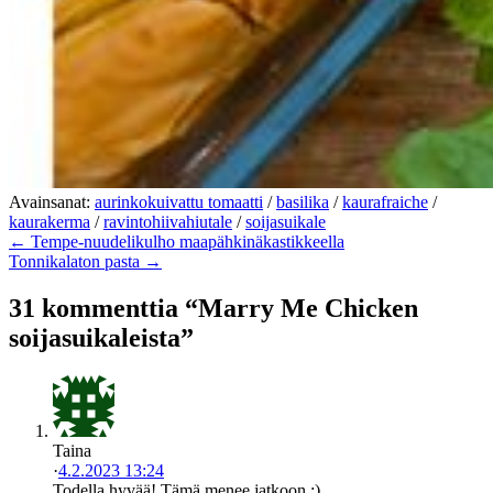
Avainsanat:
aurinkokuivattu tomaatti
/
basilika
/
kaurafraiche
/
kaurakerma
/
ravintohiivahiutale
/
soijasuikale
← Tempe-nuudelikulho maapähkinäkastikkeella
Tonnikalaton pasta →
31 kommenttia “Marry Me Chicken
soijasuikaleista”
Taina
·
4.2.2023 13:24
Todella hyvää! Tämä menee jatkoon :)