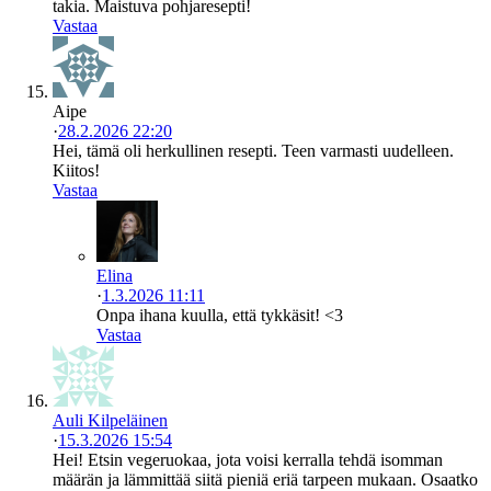
takia. Maistuva pohjaresepti!
Vastaa
Aipe
·
28.2.2026 22:20
Hei, tämä oli herkullinen resepti. Teen varmasti uudelleen.
Kiitos!
Vastaa
Elina
·
1.3.2026 11:11
Onpa ihana kuulla, että tykkäsit! <3
Vastaa
Auli Kilpeläinen
·
15.3.2026 15:54
Hei! Etsin vegeruokaa, jota voisi kerralla tehdä isomman
määrän ja lämmittää siitä pieniä eriä tarpeen mukaan. Osaatko