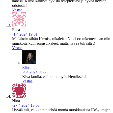
kanssa. Kiitos kaikista hyvistä resepteistäsi ja hyvää kevään
odotusta!
Vastaa
Elisa
·
1.4.2024 19:51
Mä laitoin tähän Hernis-suikaleita. Ne ei oo rakenteeltaan niin
jämäköitä kuin soijasuikaleet, mutta hyvää tuli silti :)
Vastaa
Elina
·
4.4.2024 9:35
Kiva kuulla, että toimi myös Herniksellä!
Vastaa
Nina
·
27.4.2024 13:08
Hyvää tuli, vaikka piti tehdä monia muokkauksia IBS-juttujen