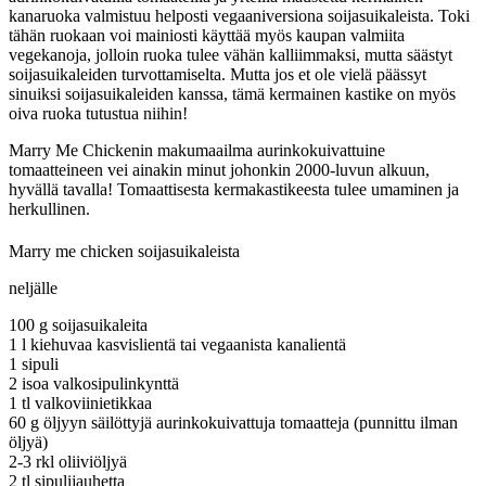
kanaruoka valmistuu helposti vegaaniversiona soijasuikaleista. Toki
tähän ruokaan voi mainiosti käyttää myös kaupan valmiita
vegekanoja, jolloin ruoka tulee vähän kalliimmaksi, mutta säästyt
soijasuikaleiden turvottamiselta. Mutta jos et ole vielä päässyt
sinuiksi soijasuikaleiden kanssa, tämä kermainen kastike on myös
oiva ruoka tutustua niihin!
Marry Me Chickenin makumaailma aurinkokuivattuine
tomaatteineen vei ainakin minut johonkin 2000-luvun alkuun,
hyvällä tavalla! Tomaattisesta kermakastikeesta tulee umaminen ja
herkullinen.
Marry me chicken soijasuikaleista
neljälle
100 g soijasuikaleita
1 l kiehuvaa kasvislientä tai vegaanista kanalientä
1 sipuli
2 isoa valkosipulinkynttä
1 tl valkoviinietikkaa
60 g öljyyn säilöttyjä aurinkokuivattuja tomaatteja (punnittu ilman
öljyä)
2-3 rkl oliiviöljyä
2 tl sipulijauhetta