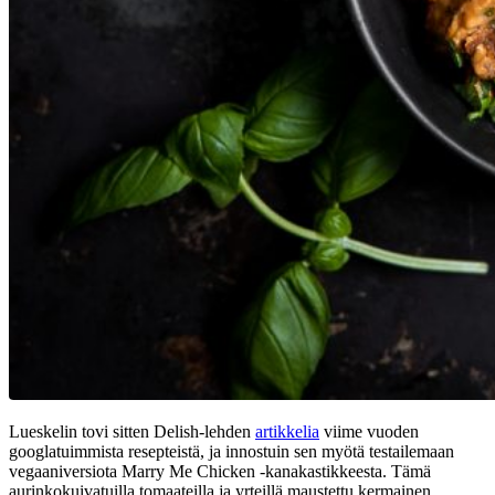
Lueskelin tovi sitten Delish-lehden
artikkelia
viime vuoden
googlatuimmista resepteistä, ja innostuin sen myötä testailemaan
vegaaniversiota Marry Me Chicken -kanakastikkeesta. Tämä
aurinkokuivatuilla tomaateilla ja yrteillä maustettu kermainen