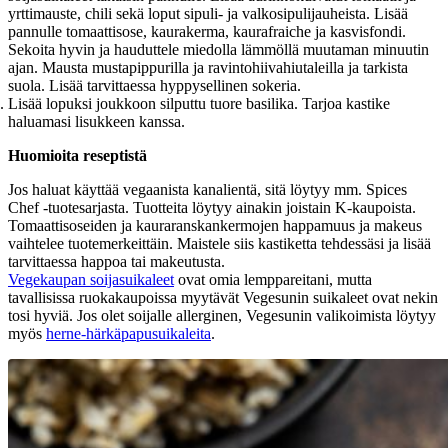
yrttimauste, chili sekä loput sipuli- ja valkosipulijauheista. Lisää
pannulle tomaattisose, kaurakerma, kaurafraiche ja kasvisfondi.
Sekoita hyvin ja hauduttele miedolla lämmöllä muutaman minuutin
ajan. Mausta mustapippurilla ja ravintohiivahiutaleilla ja tarkista
suola. Lisää tarvittaessa hyppysellinen sokeria.
Lisää lopuksi joukkoon silputtu tuore basilika. Tarjoa kastike
haluamasi lisukkeen kanssa.
Huomioita reseptistä
Jos haluat käyttää vegaanista kanalientä, sitä löytyy mm. Spices
Chef -tuotesarjasta. Tuotteita löytyy ainakin joistain K-kaupoista.
Tomaattisoseiden ja kauraranskankermojen happamuus ja makeus
vaihtelee tuotemerkeittäin. Maistele siis kastiketta tehdessäsi ja lisää
tarvittaessa happoa tai makeutusta.
Vegekaupan soijasuikaleet
ovat omia lemppareitani, mutta
tavallisissa ruokakaupoissa myytävät Vegesunin suikaleet ovat nekin
tosi hyviä. Jos olet soijalle allerginen, Vegesunin valikoimista löytyy
myös
herne-härkäpapusuikaleita
.