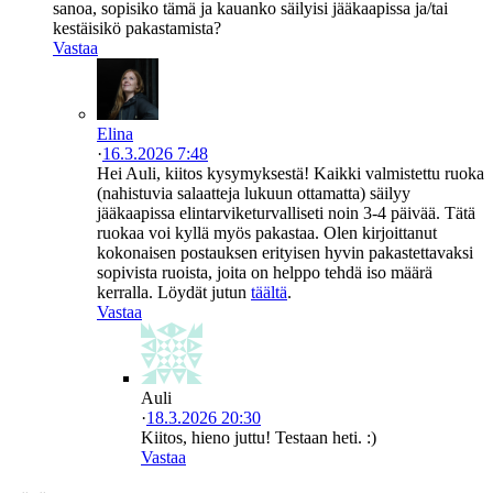
sanoa, sopisiko tämä ja kauanko säilyisi jääkaapissa ja/tai
kestäisikö pakastamista?
Vastaa
Elina
·
16.3.2026 7:48
Hei Auli, kiitos kysymyksestä! Kaikki valmistettu ruoka
(nahistuvia salaatteja lukuun ottamatta) säilyy
jääkaapissa elintarviketurvalliseti noin 3-4 päivää. Tätä
ruokaa voi kyllä myös pakastaa. Olen kirjoittanut
kokonaisen postauksen erityisen hyvin pakastettavaksi
sopivista ruoista, joita on helppo tehdä iso määrä
kerralla. Löydät jutun
täältä
.
Vastaa
Auli
·
18.3.2026 20:30
Kiitos, hieno juttu! Testaan heti. :)
Vastaa