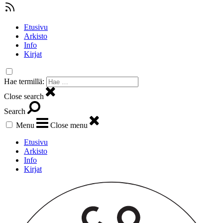
Etusivu
Arkisto
Info
Kirjat
Hae termillä:
Close search
Search
Menu
Close menu
Etusivu
Arkisto
Info
Kirjat