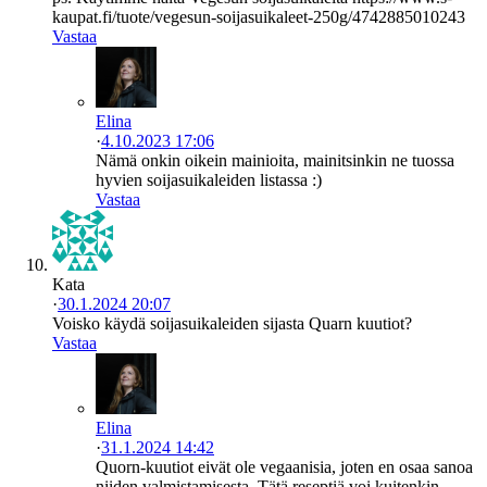
kaupat.fi/tuote/vegesun-soijasuikaleet-250g/4742885010243
Vastaa
Elina
·
4.10.2023 17:06
Nämä onkin oikein mainioita, mainitsinkin ne tuossa
hyvien soijasuikaleiden listassa :)
Vastaa
Kata
·
30.1.2024 20:07
Voisko käydä soijasuikaleiden sijasta Quarn kuutiot?
Vastaa
Elina
·
31.1.2024 14:42
Quorn-kuutiot eivät ole vegaanisia, joten en osaa sanoa
niiden valmistamisesta. Tätä reseptiä voi kuitenkin