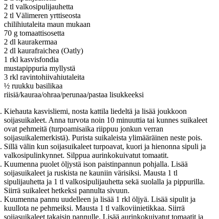
2 tl valkosipulijauhetta
2 tl Välimeren yrttiseosta
chilihiutaleita maun mukaan
70 g tomaattisosetta
2 dl kaurakermaa
2 dl kaurafraichea (Oatly)
1 rkl kasvisfondia
mustapippuria myllystä
3 rkl ravintohiivahiutaleita
½ ruukku basilikaa
riisiä/kauraa/ohraa/perunaa/pastaa lisukkeeksi
Kiehauta kasvisliemi, nosta kattila liedeltä ja lisää joukkoon
soijasuikaleet. Anna turvota noin 10 minuuttia tai kunnes suikaleet
ovat pehmeitä (turpoamisaika riippuu jonkun verran
soijasuikalemerkistä). Purista suikaleista ylimääräinen neste pois.
Sillä välin kun soijasuikaleet turpoavat, kuori ja hienonna sipuli ja
valkosipulinkynnet. Silppua aurinkokuivatut tomaatit.
Kuumenna puolet öljystä ison paistinpannun pohjalla. Lisää
soijasuikaleet ja ruskista ne kauniin värisiksi. Mausta 1 tl
sipulijauhetta ja 1 tl valkosipulijauhetta sekä suolalla ja pippurilla.
Siirrä suikaleet hetkeksi pannulta sivuun.
Kuumenna pannu uudelleen ja lisää 1 rkl öljyä. Lisää sipulit ja
kuullota ne pehmeiksi. Mausta 1 tl valkoviinietikkaa. Siirrä
soijasuikaleet takaisin pannulle. Lisää aurinkokuivatut tomaatit ja