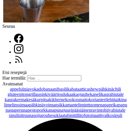
Seuraa
Etsi reseptejä
Hae termillä:
Avainsanat
appelsiini
avokado
banaani
basilika
bataatti
cashewpähkinä
chili
gluteeniton
grillaus
inkivääri
joulu
kaakaojauhe
kaneli
kaurahiutale
kaurakerma
kesäkurpitsa
kikherne
kookosmaito
korianteri
lehtitaikina
lime
linssi
maapähkinävoi
mansikka
manteli
minttu
omena
paprika
papu
pasta
peruna
pesto
porkkana
punajuuri
pääsiäinen
ravintohiivahiutale
sipuli
sitruuna
soijarouhe
suklaa
tahini
tilli
tofu
tomaatti
valkosipuli