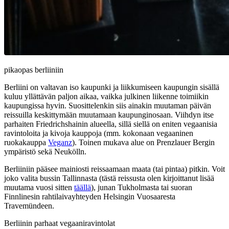
pikaopas berliiniin
Berliini on valtavan iso kaupunki ja liikkumiseen kaupungin sisällä
kuluu yllättävän paljon aikaa, vaikka julkinen liikenne toimiikin
kaupungissa hyvin. Suosittelenkin siis ainakin muutaman päivän
reissuilla keskittymään muutamaan kaupunginosaan. Viihdyn itse
parhaiten Friedrichshainin alueella, sillä siellä on eniten vegaanisia
ravintoloita ja kivoja kauppoja (mm. kokonaan vegaaninen
ruokakauppa
Veganz
). Toinen mukava alue on Prenzlauer Bergin
ympäristö sekä Neukölln.
Berliiniin pääsee mainiosti reissaamaan maata (tai pintaa) pitkin. Voit
joko valita bussin Tallinnasta (tästä reissusta olen kirjoittanut lisää
muutama vuosi sitten
täällä
), junan Tukholmasta tai suoran
Finnlinesin rahtilaivayhteyden Helsingin Vuosaaresta
Travemündeen.
Berliinin parhaat vegaaniravintolat