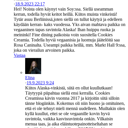
·
18.9.2023 22:17
Hei! Noista olen käynyt vain Soy:ssa. Siellä useamman
kerran, todella hyvät keitot heillä. Kiitos muista vinkeistä!
Tytär asuu Berliinissä,joten siellä on tullut käytyä ja edelleen
käydään kerran- kaks vuodessa. Yks aivan mahtava paikka on
vegaaninen tapas ravintola Alaska! Ihan huippu ruoka ja
meininki! Fine dining paikoista voin suositella Cookies
Creamia. Todella hyviä vegaanisia ja luomuja jäätelöitä saa
Rosa Caninalta. Useampi paikka heillä, mm. Markt Hall 9:ssa,
joka on vierailun arvoinen paikka.
Vastaa
Elina
·
19.9.2023 9:24
Kiitos Alaska-vinkistä, siitä en ollut kuullutkaan!
Täytyypä piipahtaa siellä ensi kerralla. Cookies
Creamissa kävin vuonna 2017 ja kirjoitin siitä silloin
tänne blogiinkin. Kokemus oli niin huono ja omituinen,
että ei ole tehnyt mieli mennä uudelleen. Muiltakin olen
kyllä kuullut, ettei se ole vegaanille kovin hyvä
ravintola, vaikka kasvisravintola onkin. Vilkaisin
menua taas, ja aika eläintuotepainotteiseltahan se