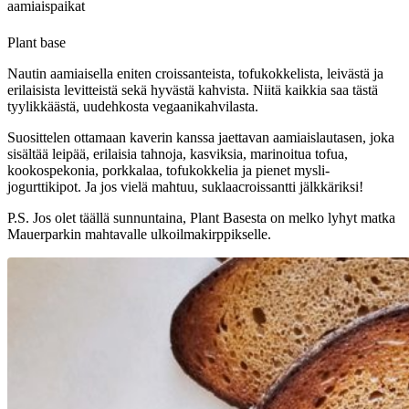
aamiaispaikat
Plant base
Nautin aamiaisella eniten croissanteista, tofukokkelista, leivästä ja
erilaisista levitteistä sekä hyvästä kahvista. Niitä kaikkia saa tästä
tyylikkäästä, uudehkosta vegaanikahvilasta.
Suosittelen ottamaan kaverin kanssa jaettavan aamiaislautasen, joka
sisältää leipää, erilaisia tahnoja, kasviksia, marinoitua tofua,
kookospekonia, porkkalaa, tofukokkelia ja pienet mysli-
jogurttikipot. Ja jos vielä mahtuu, suklaacroissantti jälkkäriksi!
P.S. Jos olet täällä sunnuntaina, Plant Basesta on melko lyhyt matka
Mauerparkin mahtavalle ulkoilmakirppikselle.