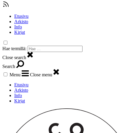
Etusivu
Arkisto
Info
Kirjat
Hae termillä:
Close search
Search
Menu
Close menu
Etusivu
Arkisto
Info
Kirjat