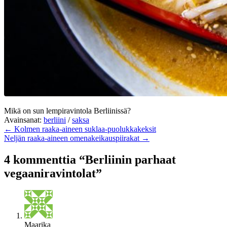
Mikä on sun lempiravintola Berliinissä?
Avainsanat:
berliini
/
saksa
← Kolmen raaka-aineen suklaa-puolukkakeksit
Neljän raaka-aineen omenakeikauspiirakat →
4 kommenttia “Berliinin parhaat
vegaaniravintolat”
Maarika