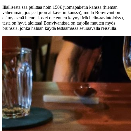
Illallisesta saa pulittaa noin 150€ juomapaketin kanssa (hieman
vähemmän, jos jaat juomat kaverin kanssa), mutta Bonvivant on
elämyksenä hieno. Jos et ole ennen käynyt Michelin-ravintoloissa,
tästä on hyvä aloittaa! Bonvivantissa on tarjolla muuten myös
brunssia, jonka haluan käydä testaamassa seuraavalla reissulla!