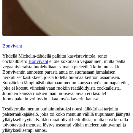
Bonvivant
Yhdellä Michelin-tähdellä palkittu kasvisravintola, rento
cocktailbistro
Bonvivant
ei ole kokonaan vegaaninen, mutta täällä
vegaanivieraista huolehditaan samalla pieteetillä kuin muistakin.
Bonvivantin annosten parasta antia on suorastaan jumalaisen
herkulliset kastikkeet, joista todella huomaa keittiön osaamisen.
Suosittelen lämpimästi ottamaan menun kanssa myös juomapaketin,
joka ei koostu viineistä vaan ruokiin räätälöidyistä cocktaileista.
Juomien kanssa ruokien maut nousivat aivan eri tasolle!
Juomapaketin voi hyvin jakaa myös kaverin kanssa.
Testikerralla menun parhaimmistoksi nousi jälkkäriksi tarjoiltu
palsternakkajäätelö, joka toi koko menuun välillä uupumaan jäänyttä
yllätyksellisyyttä. Kaikki ruoat olivat herkullisia, mutta ensi kerralla
toivottavasti menusta löytyy useampi vähän mieleenpainuvampi ja
yllätyksellisempi annos.