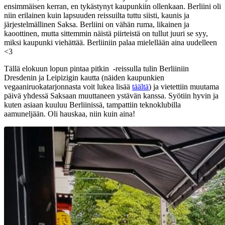
ensimmäisen kerran, en tykästynyt kaupunkiin ollenkaan. Berliini oli
niin erilainen kuin lapsuuden reissuilta tuttu siisti, kaunis ja
järjestelmällinen Saksa. Berliini on vähän ruma, likainen ja
kaoottinen, mutta sittemmin näistä piirteistä on tullut juuri se syy,
miksi kaupunki viehättää. Berliiniin palaa mielellään aina uudelleen
<3
Tällä elokuun lopun pintaa pitkin -reissulla tulin Berliiniin
Dresdenin ja Leipizigin kautta (näiden kaupunkien
vegaaniruokatarjonnasta voit lukea lisää
täältä
) ja vietettiin muutama
päivä yhdessä Saksaan muuttaneen ystävän kanssa. Syötiin hyvin ja
kuten asiaan kuuluu Berliinissä, tampattiin teknoklubilla
aamuneljään. Oli hauskaa, niin kuin aina!