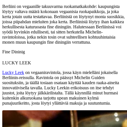
Berliini on vegaanille takuuvarma ruokamatkakohde: kaupungista
löytyy valtava määrä kokonaan vegaanisia ruokapaikkoja, ja joka
kerta jotain uutta testattavaa. Berliinistä on löytynyt monta suosikkia,
joissa piipahdan mieluiten joka kerta. Berliinistä löytyy ihan kaikkea
herkullisesta katuruoasta fine diningiin. Halutessaan Berliinissä voi
syödä hyvinkin edullisesti, tai sitten herkutella Michelin-
ravintoloissa, jotka nekin tosin ovat suhteellisen kohtuuhintaisia
monen muun kaupungin fine diningiin verrattuna.
Fine Dininig
LUCKY LEEK
Lucky Leek
on vegaaniravintola, jossa käyn mielelläni jokaisella
Berliinin-reissulla. Ravintola on päässyt Michelin Guiden
suosituksiin, ja täällä tosiaan osataan käyttää kauden raaka-aineita
innovatiivisella tavalla. Lucky Leekin erikoisuus on itse tehdyt
juustot, joita löytyy jälkkärilistalta. Tällä käynnillä minut hurmasi
kuitenkin alkuruokana tarjottu upean makuinen kylmä
punajuurikeitto, josta löytyi yllättäviä makuja ja suutuntumia.