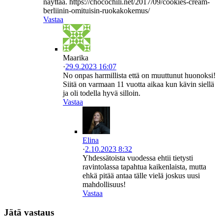
näyttää. https://chocochili.net/2017/09/cookies-cream-
berliinin-omituisin-ruokakokemus/
Vastaa
Maarika
·
29.9.2023 16:07
No onpas harmillista että on muuttunut huonoksi!
Siitä on varmaan 11 vuotta aikaa kun kävin siellä
ja oli todella hyvä silloin.
Vastaa
Elina
·
2.10.2023 8:32
Yhdessätoista vuodessa ehtii tietysti
ravintolassa tapahtua kaikenlaista, mutta
ehkä pitää antaa tälle vielä joskus uusi
mahdollisuus!
Vastaa
Jätä vastaus