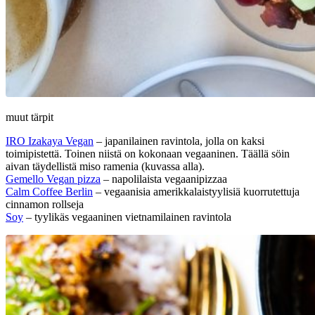
muut tärpit
IRO Izakaya Vegan
– japanilainen ravintola, jolla on kaksi
toimipistettä. Toinen niistä on kokonaan vegaaninen. Täällä söin
aivan täydellistä miso ramenia (kuvassa alla).
Gemello Vegan pizza
– napolilaista vegaanipizzaa
Calm Coffee Berlin
– vegaanisia amerikkalaistyylisiä kuorrutettuja
cinnamon rollseja
Soy
– tyylikäs vegaaninen vietnamilainen ravintola