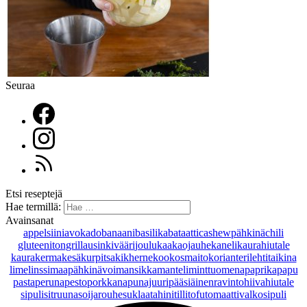
Seuraa
Etsi reseptejä
Hae termillä:
Avainsanat
appelsiini
avokado
banaani
basilika
bataatti
cashewpähkinä
chili
gluteeniton
grillaus
inkivääri
joulu
kaakaojauhe
kaneli
kaurahiutale
kaurakerma
kesäkurpitsa
kikherne
kookosmaito
korianteri
lehtitaikina
lime
linssi
maapähkinävoi
mansikka
manteli
minttu
omena
paprika
papu
pasta
peruna
pesto
porkkana
punajuuri
pääsiäinen
ravintohiivahiutale
sipuli
sitruuna
soijarouhe
suklaa
tahini
tilli
tofu
tomaatti
valkosipuli