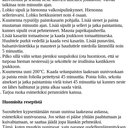
taikinaa noin minuutin ajan.
Lohko sipuli ja hienonna valkosipulinkynnet. Hienonna
sellerinvarsi. Lohko herkkusienet noin 4 osaan.
Kuumenna rypsiöljy paistokasarin pohjalla. Lisää sienet ja paista
muutaman minuutin ajan. Lisää sipulit ja selleri ja jatka paistamista,
kunnes sipulit ovat pehmenneet. Mausta paprikajauheella.
Lisää kasariin tomaatisose ja kaada joukkoon tomaattimurska.
Huuhtele purkit vedellä ja kaada vesi kasariin. Lisää punaviini,
balsamiviinietikka ja mausteet ja hauduttele miedolla lämmöllä noin
5 minuuttia.
Pilko sillä välin seitan pieniksi suupaloiksi (ota huomioon, että se
turpoaa hieman nesteessä) ja sekoittele ne irrallisina kastikkeen
joukkoon.
Kuumenna uuni 200°C. Kaada seitanpaistos laakeaan uunivuokaan
ja paista ensin foliolla peitettynä 45 minuuttia. Poista folio, sekoita
ainekset ja jatka paistamista vielä toiset 45 minuuttia tai kunnes neste
on lähes haihtunut ja pinta alkaa saada väriä.
Tarjoa ruoka esimerkiksi perunoiden kanssa.
Huomioita reseptistä
Suosittelen kypsentämään ruoan uunissa laakeassa astiassa,
esimerkiksi uunivuoassa. Jos seitan ei pääse yhtään paahtumaan ja
kuivahtamaan, se saattaa jäädä jopa liiankin pehmeäksi.
Tämä, kuten muutkin uuniruoat, vain paranee uudelleenlämmityksen