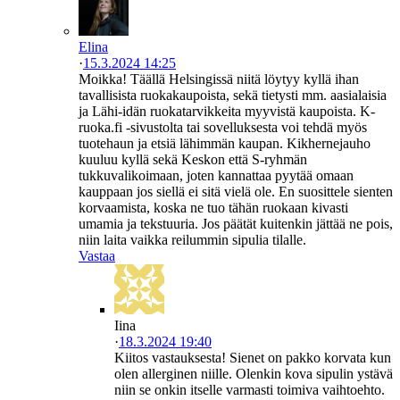
Elina
·
15.3.2024 14:25
Moikka! Täällä Helsingissä niitä löytyy kyllä ihan
tavallisista ruokakaupoista, sekä tietysti mm. aasialaisia
ja Lähi-idän ruokatarvikkeita myyvistä kaupoista. K-
ruoka.fi -sivustolta tai sovelluksesta voi tehdä myös
tuotehaun ja etsiä lähimmän kaupan. Kikhernejauho
kuuluu kyllä sekä Keskon että S-ryhmän
tukkuvalikoimaan, joten kannattaa pyytää omaan
kauppaan jos siellä ei sitä vielä ole. En suosittele sienten
korvaamista, koska ne tuo tähän ruokaan kivasti
umamia ja tekstuuria. Jos päätät kuitenkin jättää ne pois,
niin laita vaikka reilummin sipulia tilalle.
Vastaa
Iina
·
18.3.2024 19:40
Kiitos vastauksesta! Sienet on pakko korvata kun
olen allerginen niille. Olenkin kova sipulin ystävä
niin se onkin itselle varmasti toimiva vaihtoehto.