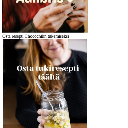
Osta resepti Chocochilin tukemiseksi