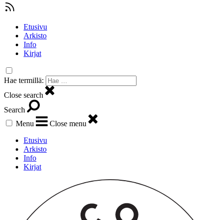
Etusivu
Arkisto
Info
Kirjat
Hae termillä:
Close search
Search
Menu
Close menu
Etusivu
Arkisto
Info
Kirjat