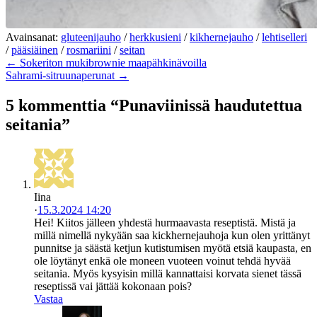
Avainsanat:
gluteenijauho
/
herkkusieni
/
kikhernejauho
/
lehtiselleri
/
pääsiäinen
/
rosmariini
/
seitan
← Sokeriton mukibrownie maapähkinävoilla
Sahrami-sitruunaperunat →
5 kommenttia “Punaviinissä haudutettua
seitania”
Iina
·
15.3.2024 14:20
Hei! Kiitos jälleen yhdestä hurmaavasta reseptistä. Mistä ja
millä nimellä nykyään saa kickhernejauhoja kun olen yrittänyt
punnitse ja säästä ketjun kutistumisen myötä etsiä kaupasta, en
ole löytänyt enkä ole moneen vuoteen voinut tehdä hyvää
seitania. Myös kysyisin millä kannattaisi korvata sienet tässä
reseptissä vai jättää kokonaan pois?
Vastaa