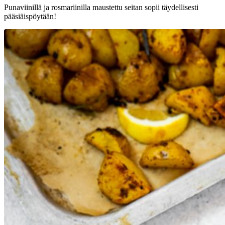
Punaviinillä ja rosmariinilla maustettu seitan sopii täydellisesti
pääsiäispöytään!