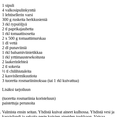
1 sipuli
4 valkosipulinkynttä
1 lehtisellerin varsi
300 g ruskeita herkkusieniä
3 rkl rypsiöljyä
2 tl paprikajauhetta
1 rkl tomaattisosetta
2 x 500 g tomaattimurskaa
1 dl vettä
2 dl punaviiniä
1 rkl balsamiviinietikkaa
1 rkl yrttimaustesekoitusta
2 laakerinlehteä
2 tl sokeria
½ tl chilihiutaleita
2 kasvisliemikuutiota
3 tuoretta rosmariininoksaa (tai 1 rkl kuivattua)
Lisäksi tarjoiluun
(tuoretta rosmariinia koristeluun)
paistettuja perunoita
Valmista ensin seitan. Yhdistä kuivat aineet kulhossa. Yhdistä vesi ja
kasvisfondi ja sekoita neste kuivien aineiden joukkoon. Vaivaa