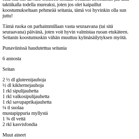
taktiikalla todella mureaksi, joten jos olet kaipaillut
koostumukseltaan pehmeää seitania, tämä voi hyvinkin olla sun
juttu!
Tämä ruoka on parhaimmillaan vasta seuraavana (tai sitä
seuraavana) päivänä, joten voit hyvin valmistaa ruoan etukäteen.
Seitanin koostumuskin vähän muuttuu kylmäsäilytyksen myötä.
Punaviinissä haudutettua seitania
6 annosta
Seitan
2 ½ dl gluteenijauhoja
½ dl kikhernejauhoja
1 rkl sipulijauhetta
1 rkl valkosipulijauhetta
1 rkl savupaprikajauhetta
¼ tl suolaa
mustapippuria myllystä
1 ¾ dl vettä
2 rkl kasvisfondia
Muut aineet