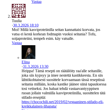
Vastaa
Tuulia
·
30.3.2026 18:10
Moi! Millä kasviproteiinilla seitan kannattaisi korvata, jos
vatsa ei kestä korkean fodmapin vuoksi seitania? Tofu,
soijaproteiini, tempeh esim. käy vatsalle.
Vastaa
Elina
·
31.3.2026 13:30
Heippa! Tämä resepti on räätälöity raa'alle seitanille,
joka siis kypsyy ja imee nestettä kastikkeesta. En siis
lähtökohtaisesti suosittele korvaamaan tässä reseptissä
seitania millään, koska kastike jäänee siinä tapauksessa
tosi vetiseksi. Jos haluat tehdä vastaavantyyppisen
ruoan jollain valmiilla kasviproteiinilla, suosittelen tätä
stifado-reseptiä:
https://chocochili.net/2019/02/vegaaninen-stifado-eli-
kreikkalainen-lihapata/