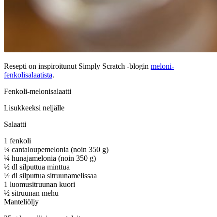
Resepti on inspiroitunut Simply Scratch -blogin
meloni-
fenkolisalaatista
.
Fenkoli-melonisalaatti
Lisukkeeksi neljälle
Salaatti
1 fenkoli
¼ cantaloupemelonia (noin 350 g)
¼ hunajamelonia (noin 350 g)
½ dl silputtua minttua
½ dl silputtua sitruunamelissaa
1 luomusitruunan kuori
½ sitruunan mehu
Manteliöljy