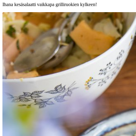
Ihana kesäsalaatti vaikkapa grilliruokien kylkeen!