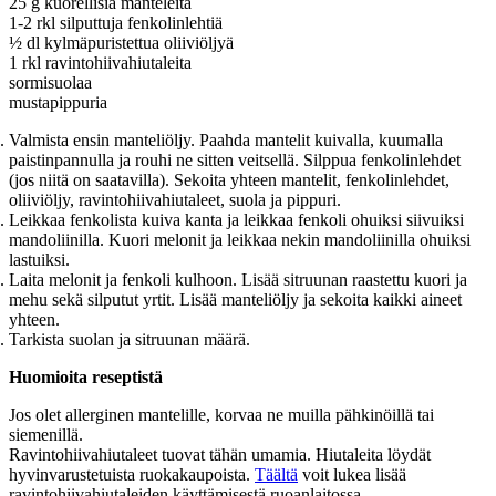
25 g kuorellisia manteleita
1-2 rkl silputtuja fenkolinlehtiä
½ dl kylmäpuristettua oliiviöljyä
1 rkl ravintohiivahiutaleita
sormisuolaa
mustapippuria
Valmista ensin manteliöljy. Paahda mantelit kuivalla, kuumalla
paistinpannulla ja rouhi ne sitten veitsellä. Silppua fenkolinlehdet
(jos niitä on saatavilla).
Sekoita yhteen mantelit, fenkolinlehdet,
oliiviöljy, ravintohiivahiutaleet, suola ja pippuri.
Leikkaa fenkolista kuiva kanta ja leikkaa fenkoli ohuiksi siivuiksi
mandoliinilla. Kuori melonit ja leikkaa nekin mandoliinilla ohuiksi
lastuiksi.
Laita melonit ja fenkoli kulhoon. Lisää sitruunan raastettu kuori ja
mehu sekä silputut yrtit. Lisää manteliöljy ja sekoita kaikki aineet
yhteen.
Tarkista suolan ja sitruunan määrä.
Huomioita reseptistä
Jos olet allerginen mantelille, korvaa ne muilla pähkinöillä tai
siemenillä.
Ravintohiivahiutaleet tuovat tähän umamia. Hiutaleita löydät
hyvinvarustetuista ruokakaupoista.
Täältä
voit lukea lisää
ravintohiivahiutaleiden käyttämisestä ruoanlaitossa.