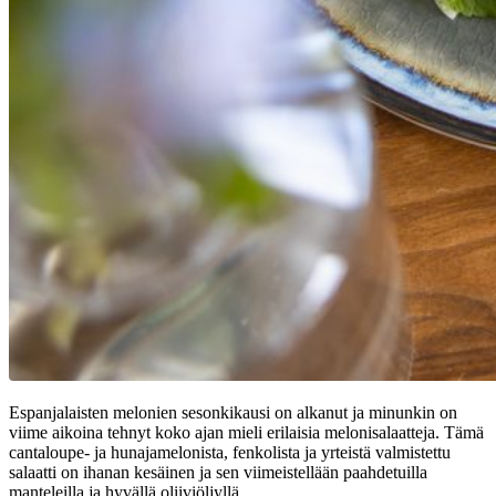
Espanjalaisten melonien sesonkikausi on alkanut ja minunkin on
viime aikoina tehnyt koko ajan mieli erilaisia melonisalaatteja. Tämä
cantaloupe- ja hunajamelonista, fenkolista ja yrteistä valmistettu
salaatti on ihanan kesäinen ja sen viimeistellään paahdetuilla
manteleilla ja hyvällä oliiviöljyllä.