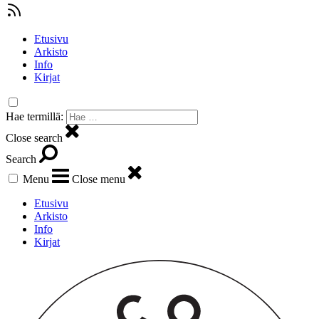
Etusivu
Arkisto
Info
Kirjat
Hae termillä:
Close search
Search
Menu
Close menu
Etusivu
Arkisto
Info
Kirjat