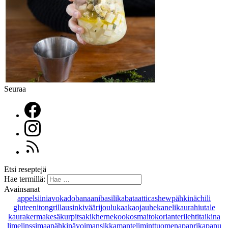
Seuraa
Etsi reseptejä
Hae termillä:
Avainsanat
appelsiini
avokado
banaani
basilika
bataatti
cashewpähkinä
chili
gluteeniton
grillaus
inkivääri
joulu
kaakaojauhe
kaneli
kaurahiutale
kaurakerma
kesäkurpitsa
kikherne
kookosmaito
korianteri
lehtitaikina
lime
linssi
maapähkinävoi
mansikka
manteli
minttu
omena
paprika
papu