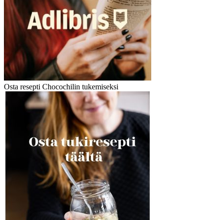
Osta resepti Chocochilin tukemiseksi