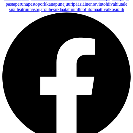
pasta
peruna
pesto
porkkana
punajuuri
pääsiäinen
ravintohiivahiutale
sipuli
sitruuna
soijarouhe
suklaa
tahini
tilli
tofu
tomaatti
valkosipuli