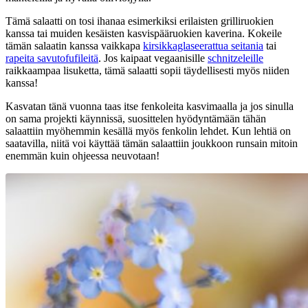
Tämä salaatti on tosi ihanaa esimerkiksi erilaisten grilliruokien
kanssa tai muiden kesäisten kasvispääruokien kaverina. Kokeile
tämän salaatin kanssa vaikkapa
kirsikkaglaseerattua seitania
tai
rapeita savutofufileitä
. Jos kaipaat vegaanisille
schnitzeleille
raikkaampaa lisuketta, tämä salaatti sopii täydellisesti myös niiden
kanssa!
Kasvatan tänä vuonna taas itse fenkoleita kasvimaalla ja jos sinulla
on sama projekti käynnissä, suosittelen hyödyntämään tähän
salaattiin myöhemmin kesällä myös fenkolin lehdet. Kun lehtiä on
saatavilla, niitä voi käyttää tämän salaattiin joukkoon runsain mitoin
enemmän kuin ohjeessa neuvotaan!