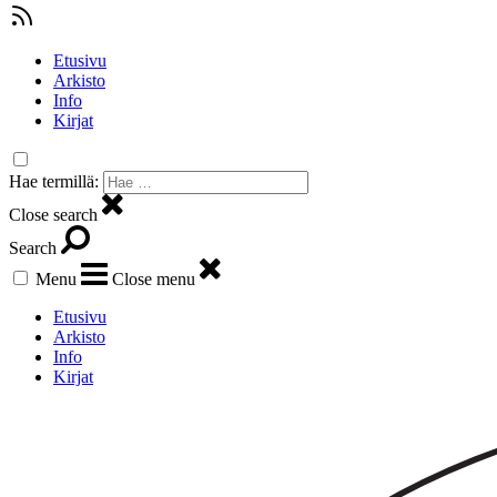
Etusivu
Arkisto
Info
Kirjat
Hae termillä:
Close search
Search
Menu
Close menu
Etusivu
Arkisto
Info
Kirjat