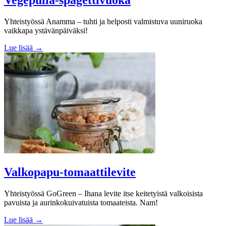
Yhteistyössä Anamma – tuhti ja helposti valmistuva uuniruoka
vaikkapa ystävänpäiväksi!
Lue lisää →
Valkopapu-tomaattilevite
Yhteistyössä GoGreen – Ihana levite itse keitetyistä valkoisista
pavuista ja aurinkokuivatuista tomaateista. Nam!
Lue lisää →