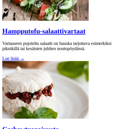
Hampputofu-salaattivartaat
Vartaaseen pujoteltu salaatti on hauska tarjottava esimerkiksi
piknikillä tai kesäisten juhlien noutopöydässä.
Lue lisää →