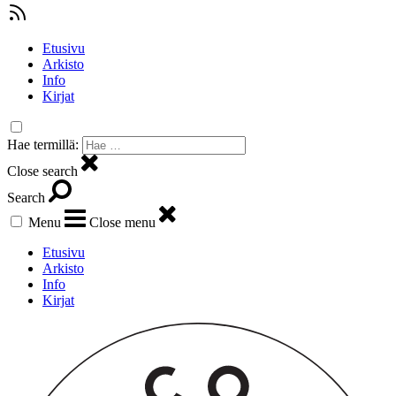
Etusivu
Arkisto
Info
Kirjat
Hae termillä:
Close search
Search
Menu
Close menu
Etusivu
Arkisto
Info
Kirjat