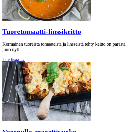
Tuoretomaatti-linssikeitto
Kermainen tuoreista tomaateista ja linsseistä tehty keitto on parasta
juuri nyt!
Lue lisää →
Vegepulla-spagettivuoka