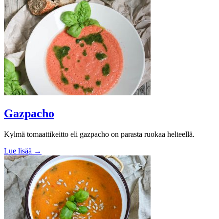
Gazpacho
Kylmä tomaattikeitto eli gazpacho on parasta ruokaa helteellä.
Lue lisää →