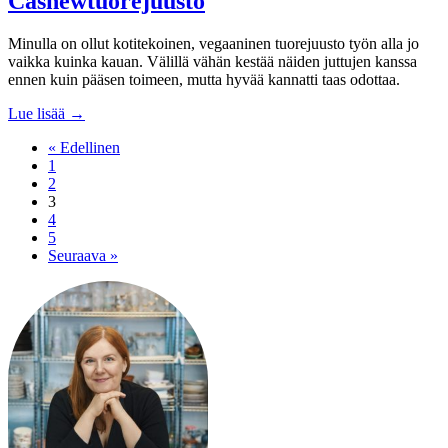
Cashewtuorejuusto
Minulla on ollut kotitekoinen, vegaaninen tuorejuusto työn alla jo
vaikka kuinka kauan. Välillä vähän kestää näiden juttujen kanssa
ennen kuin pääsen toimeen, mutta hyvää kannatti taas odottaa.
Lue lisää →
« Edellinen
1
2
3
4
5
Seuraava »