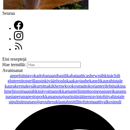
Seuraa
Etsi reseptejä
Hae termillä:
Avainsanat
appelsiini
avokado
banaani
basilika
bataatti
cashewpähkinä
chili
gluteeniton
grillaus
inkivääri
joulu
kaakaojauhe
kaneli
kaurahiutale
kaurakerma
kesäkurpitsa
kikherne
kookosmaito
korianteri
lehtitaikina
lime
linssi
maapähkinävoi
mansikka
manteli
minttu
omena
paprika
papu
pasta
peruna
pesto
porkkana
punajuuri
pääsiäinen
ravintohiivahiutale
sipuli
sitruuna
soijarouhe
suklaa
tahini
tilli
tofu
tomaatti
valkosipuli