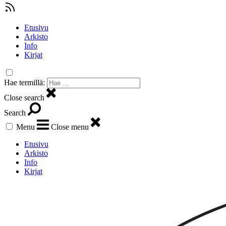
Etusivu
Arkisto
Info
Kirjat
Hae termillä:
Close search
Search
Menu
Close menu
Etusivu
Arkisto
Info
Kirjat