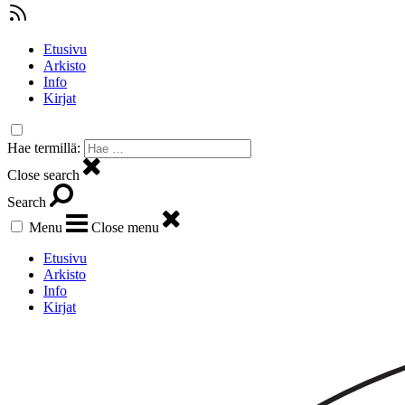
Etusivu
Arkisto
Info
Kirjat
Hae termillä:
Close search
Search
Menu
Close menu
Etusivu
Arkisto
Info
Kirjat