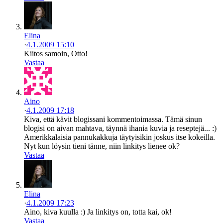
Elina
·
4.1.2009 15:10
Kiitos samoin, Otto!
Vastaa
Aino
·
4.1.2009 17:18
Kiva, että kävit blogissani kommentoimassa. Tämä sinun
blogisi on aivan mahtava, täynnä ihania kuvia ja reseptejä... :)
Amerikkalaisia pannukakkuja täytyisikin joskus itse kokeilla.
Nyt kun löysin tieni tänne, niin linkitys lienee ok?
Vastaa
Elina
·
4.1.2009 17:23
Aino, kiva kuulla :) Ja linkitys on, totta kai, ok!
Vastaa