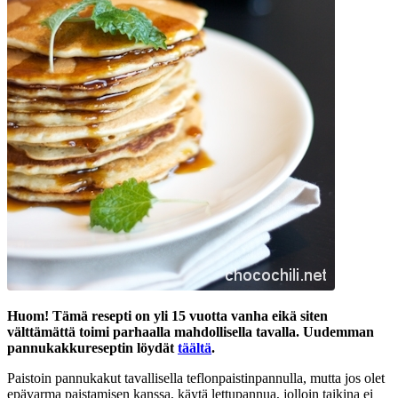
Huom! Tämä resepti on yli 15 vuotta vanha eikä siten
välttämättä toimi parhaalla mahdollisella tavalla. Uudemman
pannukakkureseptin löydät
täältä
.
Paistoin pannukakut tavallisella teflonpaistinpannulla, mutta jos olet
epävarma paistamisen kanssa, käytä lettupannua, jolloin taikina ei