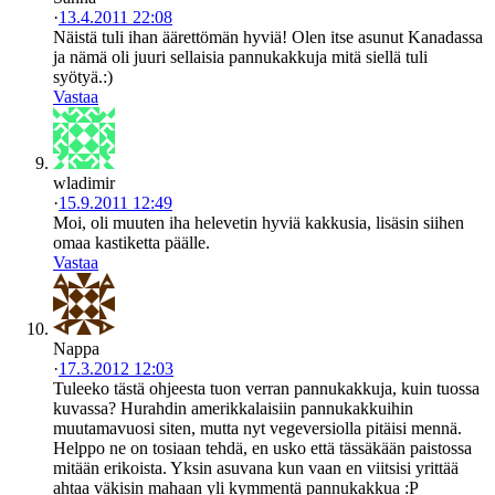
·
13.4.2011 22:08
Näistä tuli ihan äärettömän hyviä! Olen itse asunut Kanadassa
ja nämä oli juuri sellaisia pannukakkuja mitä siellä tuli
syötyä.:)
Vastaa
wladimir
·
15.9.2011 12:49
Moi, oli muuten iha helevetin hyviä kakkusia, lisäsin siihen
omaa kastiketta päälle.
Vastaa
Nappa
·
17.3.2012 12:03
Tuleeko tästä ohjeesta tuon verran pannukakkuja, kuin tuossa
kuvassa? Hurahdin amerikkalaisiin pannukakkuihin
muutamavuosi siten, mutta nyt vegeversiolla pitäisi mennä.
Helppo ne on tosiaan tehdä, en usko että tässäkään paistossa
mitään erikoista. Yksin asuvana kun vaan en viitsisi yrittää
ahtaa väkisin mahaan yli kymmentä pannukakkua :P