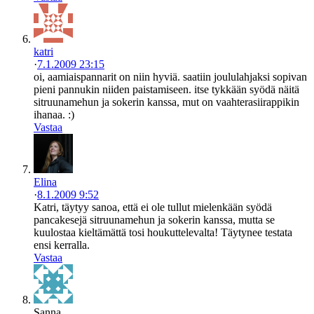
katri
·
7.1.2009 23:15
oi, aamiaispannarit on niin hyviä. saatiin joululahjaksi sopivan
pieni pannukin niiden paistamiseen. itse tykkään syödä näitä
sitruunamehun ja sokerin kanssa, mut on vaahterasiirappikin
ihanaa. :)
Vastaa
Elina
·
8.1.2009 9:52
Katri, täytyy sanoa, että ei ole tullut mielenkään syödä
pancakesejä sitruunamehun ja sokerin kanssa, mutta se
kuulostaa kieltämättä tosi houkuttelevalta! Täytynee testata
ensi kerralla.
Vastaa
Sanna