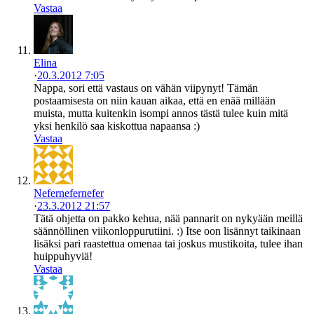
Vastaa
Elina
·
20.3.2012 7:05
Nappa, sori että vastaus on vähän viipynyt! Tämän
postaamisesta on niin kauan aikaa, että en enää millään
muista, mutta kuitenkin isompi annos tästä tulee kuin mitä
yksi henkilö saa kiskottua napaansa :)
Vastaa
Nefernefernefer
·
23.3.2012 21:57
Tätä ohjetta on pakko kehua, nää pannarit on nykyään meillä
säännöllinen viikonloppurutiini. :) Itse oon lisännyt taikinaan
lisäksi pari raastettua omenaa tai joskus mustikoita, tulee ihan
huippuhyviä!
Vastaa