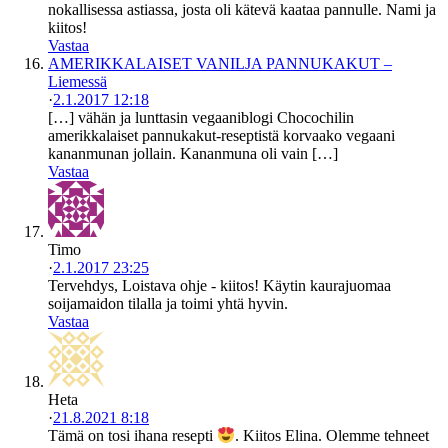
nokallisessa astiassa, josta oli kätevä kaataa pannulle. Nami ja
kiitos!
Vastaa
AMERIKKALAISET VANILJA PANNUKAKUT –
Liemessä
·
2.1.2017 12:18
[…] vähän ja lunttasin vegaaniblogi Chocochilin
amerikkalaiset pannukakut-reseptistä korvaako vegaani
kananmunan jollain. Kananmuna oli vain […]
Vastaa
Timo
·
2.1.2017 23:25
Tervehdys, Loistava ohje - kiitos! Käytin kaurajuomaa
soijamaidon tilalla ja toimi yhtä hyvin.
Vastaa
Heta
·
21.8.2021 8:18
Tämä on tosi ihana resepti
. Kiitos Elina. Olemme tehneet