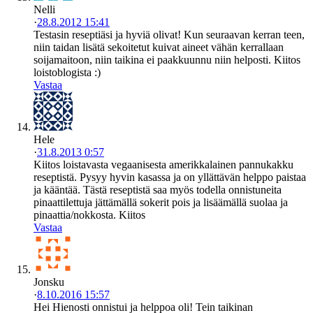
Nelli
·
28.8.2012 15:41
Testasin reseptiäsi ja hyviä olivat! Kun seuraavan kerran teen,
niin taidan lisätä sekoitetut kuivat aineet vähän kerrallaan
soijamaitoon, niin taikina ei paakkuunnu niin helposti. Kiitos
loistoblogista :)
Vastaa
Hele
·
31.8.2013 0:57
Kiitos loistavasta vegaanisesta amerikkalainen pannukakku
reseptistä. Pysyy hyvin kasassa ja on yllättävän helppo paistaa
ja kääntää. Tästä reseptistä saa myös todella onnistuneita
pinaattilettuja jättämällä sokerit pois ja lisäämällä suolaa ja
pinaattia/nokkosta. Kiitos
Vastaa
Jonsku
·
8.10.2016 15:57
Hei Hienosti onnistui ja helppoa oli! Tein taikinan