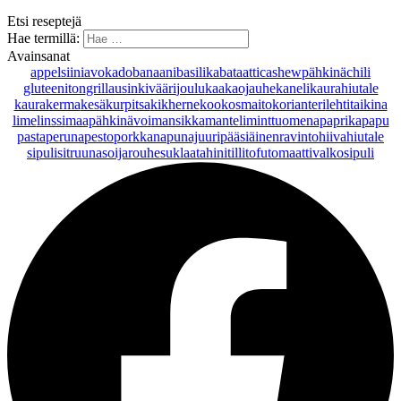
Etsi reseptejä
Hae termillä:
Avainsanat
appelsiini
avokado
banaani
basilika
bataatti
cashewpähkinä
chili
gluteeniton
grillaus
inkivääri
joulu
kaakaojauhe
kaneli
kaurahiutale
kaurakerma
kesäkurpitsa
kikherne
kookosmaito
korianteri
lehtitaikina
lime
linssi
maapähkinävoi
mansikka
manteli
minttu
omena
paprika
papu
pasta
peruna
pesto
porkkana
punajuuri
pääsiäinen
ravintohiivahiutale
sipuli
sitruuna
soijarouhe
suklaa
tahini
tilli
tofu
tomaatti
valkosipuli