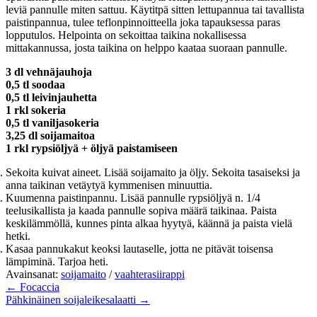
leviä pannulle miten sattuu. Käytitpä sitten lettupannua tai tavallista
paistinpannua, tulee teflonpinnoitteella joka tapauksessa paras
lopputulos. Helpointa on sekoittaa taikina nokallisessa
mittakannussa, josta taikina on helppo kaataa suoraan pannulle.
3 dl vehnäjauhoja
0,5 tl soodaa
0,5 tl leivinjauhetta
1 rkl sokeria
0,5 tl vaniljasokeria
3,25 dl soijamaitoa
1 rkl rypsiöljyä + öljyä paistamiseen
Sekoita kuivat aineet. Lisää soijamaito ja öljy. Sekoita tasaiseksi ja
anna taikinan vetäytyä kymmenisen minuuttia.
Kuumenna paistinpannu. Lisää pannulle rypsiöljyä n. 1/4
teelusikallista ja kaada pannulle sopiva määrä taikinaa. Paista
keskilämmöllä, kunnes pinta alkaa hyytyä, käännä ja paista vielä
hetki.
Kasaa pannukakut keoksi lautaselle, jotta ne pitävät toisensa
lämpiminä. Tarjoa heti.
Avainsanat:
soijamaito
/
vaahterasiirappi
← Focaccia
Pähkinäinen soijaleikesalaatti →