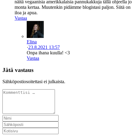
näitä vegaanisia amerikkalaisia pannukakkuja tällä ohjeella jo
monta kertaa. Muutenkin pidämme blogistasi paljon. Siitä on
iloa ja apua.
Vastaa
Elina
·
23.8.2021 13:57
Onpa ihana kuulla! <3
Vastaa
Jätä vastaus
Sähköpostiosoitettasi ei julkaista.