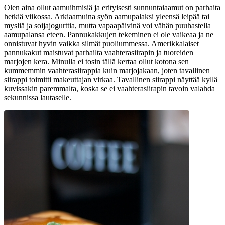
Olen aina ollut aamuihmisiä ja erityisesti sunnuntaiaamut on parhaita
hetkiä viikossa. Arkiaamuina syön aamupalaksi yleensä leipää tai
mysliä ja soijajogurttia, mutta vapaapäivinä voi vähän puuhastella
aamupalansa eteen. Pannukakkujen tekeminen ei ole vaikeaa ja ne
onnistuvat hyvin vaikka silmät puoliummessa. Amerikkalaiset
pannukakut maistuvat parhailta vaahterasiirapin ja tuoreiden
marjojen kera. Minulla ei tosin tällä kertaa ollut kotona sen
kummemmin vaahterasiirappia kuin marjojakaan, joten tavallinen
siirappi toimitti makeuttajan virkaa. Tavallinen siirappi näyttää kyllä
kuvissakin paremmalta, koska se ei vaahterasiirapin tavoin valahda
sekunnissa lautaselle.