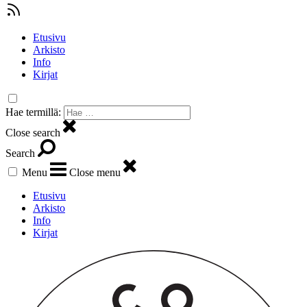
Etusivu
Arkisto
Info
Kirjat
Hae termillä:
Close search
Search
Menu
Close menu
Etusivu
Arkisto
Info
Kirjat