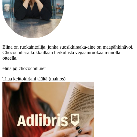
Elina on ruokaintoilija, jonka suosikkiraaka-aine on maapähkinävoi.
Chocochilissä kokkaillaan herkullista vegaaniruokaa rennolla
otteella.
elina @ chocochili.net
Tilaa keittokirjani täältä (mainos)