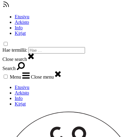
Etusivu
Arkisto
Info
Kirjat
Hae termillä:
Close search
Search
Menu
Close menu
Etusivu
Arkisto
Info
Kirjat