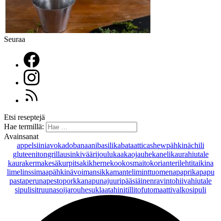
Seuraa
Etsi reseptejä
Hae termillä:
Avainsanat
appelsiini
avokado
banaani
basilika
bataatti
cashewpähkinä
chili
gluteeniton
grillaus
inkivääri
joulu
kaakaojauhe
kaneli
kaurahiutale
kaurakerma
kesäkurpitsa
kikherne
kookosmaito
korianteri
lehtitaikina
lime
linssi
maapähkinävoi
mansikka
manteli
minttu
omena
paprika
papu
pasta
peruna
pesto
porkkana
punajuuri
pääsiäinen
ravintohiivahiutale
sipuli
sitruuna
soijarouhe
suklaa
tahini
tilli
tofu
tomaatti
valkosipuli