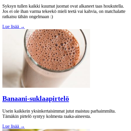
Syksyn tullen kaikki kuumat juomat ovat alkaneet taas houkutella.
Jos ei ole ihan varma tekeekö mieli teetä vai kahvia, on matchalatte
ratkaisu tähän ongelmaan :)
Lue lisää →
Banaani-suklaapirtelö
Usein kaikkein yksinkertaisimmat jutut maistuu parhaimmilta.
Tämäkin pirtelö syntyy kolmesta raaka-aineesta.
Lue lisää →