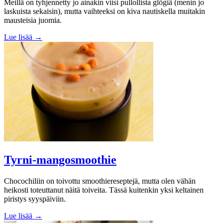
Meillä on tyhjennetty jo ainakin viisi pullollista glögiä (menin jo
laskuista sekaisin), mutta vaihteeksi on kiva nautiskella muitakin
mausteisia juomia.
Lue lisää →
Tyrni-mangosmoothie
Chocochiliin on toivottu smoothiereseptejä, mutta olen vähän
heikosti toteuttanut näitä toiveita. Tässä kuitenkin yksi keltainen
piristys syyspäiviin.
Lue lisää →