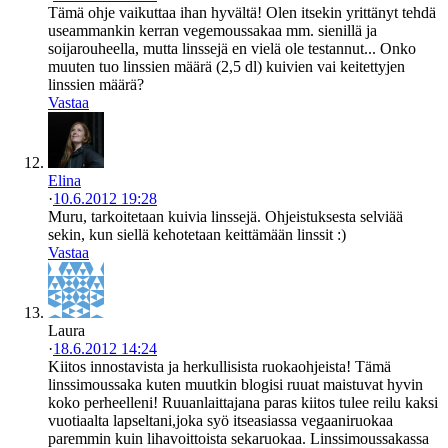
Tämä ohje vaikuttaa ihan hyvältä! Olen itsekin yrittänyt tehdä
useammankin kerran vegemoussakaa mm. sienillä ja
soijarouheella, mutta linssejä en vielä ole testannut... Onko
muuten tuo linssien määrä (2,5 dl) kuivien vai keitettyjen
linssien määrä?
Vastaa
Elina
·
10.6.2012 19:28
Muru, tarkoitetaan kuivia linssejä. Ohjeistuksesta selviää
sekin, kun siellä kehotetaan keittämään linssit :)
Vastaa
Laura
·
18.6.2012 14:24
Kiitos innostavista ja herkullisista ruokaohjeista! Tämä
linssimoussaka kuten muutkin blogisi ruuat maistuvat hyvin
koko perheelleni! Ruuanlaittajana paras kiitos tulee reilu kaksi
vuotiaalta lapseltani,joka syö itseasiassa vegaaniruokaa
paremmin kuin lihavoittoista sekaruokaa. Linssimoussakassa