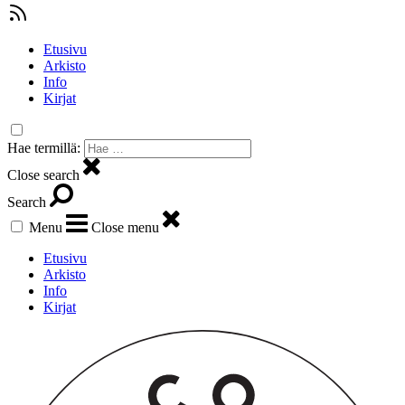
Etusivu
Arkisto
Info
Kirjat
Hae termillä:
Close search
Search
Menu
Close menu
Etusivu
Arkisto
Info
Kirjat