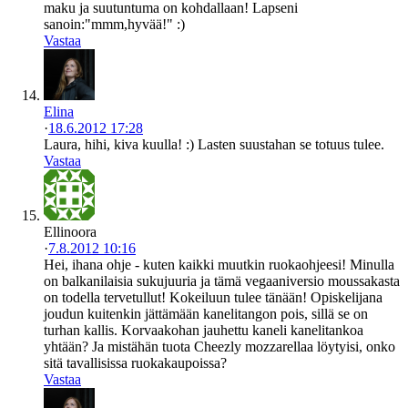
maku ja suutuntuma on kohdallaan! Lapseni
sanoin:"mmm,hyvää!" :)
Vastaa
Elina
·
18.6.2012 17:28
Laura, hihi, kiva kuulla! :) Lasten suustahan se totuus tulee.
Vastaa
Ellinoora
·
7.8.2012 10:16
Hei, ihana ohje - kuten kaikki muutkin ruokaohjeesi! Minulla
on balkanilaisia sukujuuria ja tämä vegaaniversio moussakasta
on todella tervetullut! Kokeiluun tulee tänään! Opiskelijana
joudun kuitenkin jättämään kanelitangon pois, sillä se on
turhan kallis. Korvaakohan jauhettu kaneli kanelitankoa
yhtään? Ja mistähän tuota Cheezly mozzarellaa löytyisi, onko
sitä tavallisissa ruokakaupoissa?
Vastaa