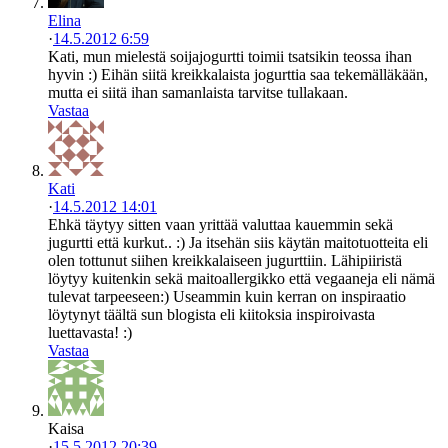
Elina
·
14.5.2012 6:59
Kati, mun mielestä soijajogurtti toimii tsatsikin teossa ihan
hyvin :) Eihän siitä kreikkalaista jogurttia saa tekemälläkään,
mutta ei siitä ihan samanlaista tarvitse tullakaan.
Vastaa
Kati
·
14.5.2012 14:01
Ehkä täytyy sitten vaan yrittää valuttaa kauemmin sekä
jugurtti että kurkut.. :) Ja itsehän siis käytän maitotuotteita eli
olen tottunut siihen kreikkalaiseen jugurttiin. Lähipiiristä
löytyy kuitenkin sekä maitoallergikko että vegaaneja eli nämä
tulevat tarpeeseen:) Useammin kuin kerran on inspiraatio
löytynyt täältä sun blogista eli kiitoksia inspiroivasta
luettavasta! :)
Vastaa
Kaisa
·
15.5.2012 20:39