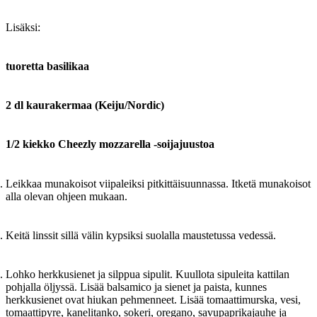
Lisäksi:
tuoretta basilikaa
2 dl kaurakermaa (Keiju/Nordic)
1/2 kiekko Cheezly mozzarella -soijajuustoa
Leikkaa munakoisot viipaleiksi pitkittäisuunnassa. Itketä munakoisot
alla olevan ohjeen mukaan.
Keitä linssit sillä välin kypsiksi suolalla maustetussa vedessä.
Lohko herkkusienet ja silppua sipulit. Kuullota sipuleita kattilan
pohjalla öljyssä. Lisää balsamico ja sienet ja paista, kunnes
herkkusienet ovat hiukan pehmenneet. Lisää tomaattimurska, vesi,
tomaattipyre, kanelitanko, sokeri, oregano, savupaprikajauhe ja