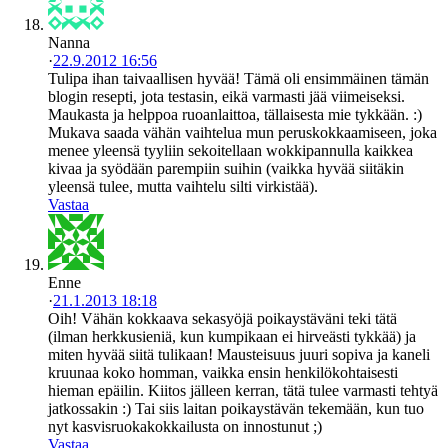
Nanna
·
22.9.2012 16:56
Tulipa ihan taivaallisen hyvää! Tämä oli ensimmäinen tämän
blogin resepti, jota testasin, eikä varmasti jää viimeiseksi.
Maukasta ja helppoa ruoanlaittoa, tällaisesta mie tykkään. :)
Mukava saada vähän vaihtelua mun peruskokkaamiseen, joka
menee yleensä tyyliin sekoitellaan wokkipannulla kaikkea
kivaa ja syödään parempiin suihin (vaikka hyvää siitäkin
yleensä tulee, mutta vaihtelu silti virkistää).
Vastaa
Enne
·
21.1.2013 18:18
Oih! Vähän kokkaava sekasyöjä poikaystäväni teki tätä
(ilman herkkusieniä, kun kumpikaan ei hirveästi tykkää) ja
miten hyvää siitä tulikaan! Mausteisuus juuri sopiva ja kaneli
kruunaa koko homman, vaikka ensin henkilökohtaisesti
hieman epäilin. Kiitos jälleen kerran, tätä tulee varmasti tehtyä
jatkossakin :) Tai siis laitan poikaystävän tekemään, kun tuo
nyt kasvisruokakokkailusta on innostunut ;)
Vastaa