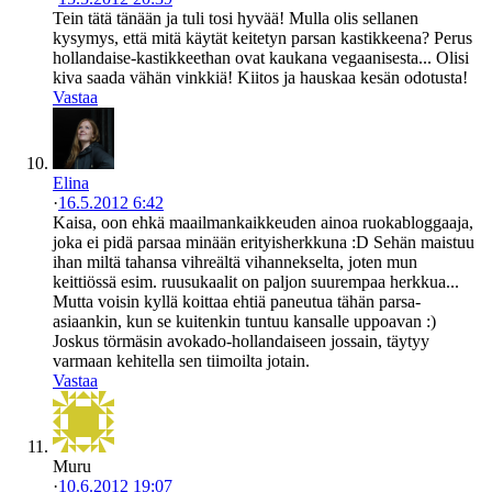
Tein tätä tänään ja tuli tosi hyvää! Mulla olis sellanen
kysymys, että mitä käytät keitetyn parsan kastikkeena? Perus
hollandaise-kastikkeethan ovat kaukana vegaanisesta... Olisi
kiva saada vähän vinkkiä! Kiitos ja hauskaa kesän odotusta!
Vastaa
Elina
·
16.5.2012 6:42
Kaisa, oon ehkä maailmankaikkeuden ainoa ruokabloggaaja,
joka ei pidä parsaa minään erityisherkkuna :D Sehän maistuu
ihan miltä tahansa vihreältä vihannekselta, joten mun
keittiössä esim. ruusukaalit on paljon suurempaa herkkua...
Mutta voisin kyllä koittaa ehtiä paneutua tähän parsa-
asiaankin, kun se kuitenkin tuntuu kansalle uppoavan :)
Joskus törmäsin avokado-hollandaiseen jossain, täytyy
varmaan kehitella sen tiimoilta jotain.
Vastaa
Muru
·
10.6.2012 19:07