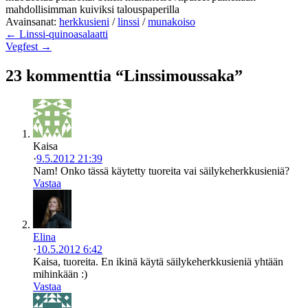
mahdollisimman kuiviksi talouspaperilla
Avainsanat:
herkkusieni
/
linssi
/
munakoiso
← Linssi-quinoasalaatti
Vegfest →
23 kommenttia “Linssimoussaka”
Kaisa
·
9.5.2012 21:39
Nam! Onko tässä käytetty tuoreita vai säilykeherkkusieniä?
Vastaa
Elina
·
10.5.2012 6:42
Kaisa, tuoreita. En ikinä käytä säilykeherkkusieniä yhtään
mihinkään :)
Vastaa