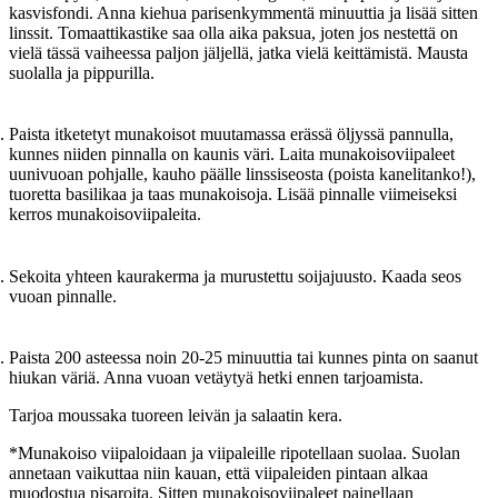
kasvisfondi. Anna kiehua parisenkymmentä minuuttia ja lisää sitten
linssit. Tomaattikastike saa olla aika paksua, joten jos nestettä on
vielä tässä vaiheessa paljon jäljellä, jatka vielä keittämistä. Mausta
suolalla ja pippurilla.
Paista itketetyt munakoisot muutamassa erässä öljyssä pannulla,
kunnes niiden pinnalla on kaunis väri. Laita munakoisoviipaleet
uunivuoan pohjalle, kauho päälle linssiseosta (poista kanelitanko!),
tuoretta basilikaa ja taas munakoisoja. Lisää pinnalle viimeiseksi
kerros munakoisoviipaleita.
Sekoita yhteen kaurakerma ja murustettu soijajuusto. Kaada seos
vuoan pinnalle.
Paista 200 asteessa noin 20-25 minuuttia tai kunnes pinta on saanut
hiukan väriä. Anna vuoan vetäytyä hetki ennen tarjoamista.
Tarjoa moussaka tuoreen leivän ja salaatin kera.
*Munakoiso viipaloidaan ja viipaleille ripotellaan suolaa. Suolan
annetaan vaikuttaa niin kauan, että viipaleiden pintaan alkaa
muodostua pisaroita. Sitten munakoisoviipaleet painellaan