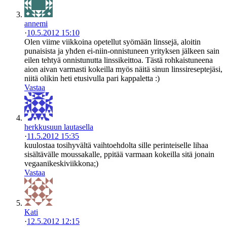
annemi
·
10.5.2012 15:10
Olen viime viikkoina opetellut syömään linssejä, aloitin
punaisista ja yhden ei-niin-onnistuneen yrityksen jälkeen sain
eilen tehtyä onnistunutta linssikeittoa. Tästä rohkaistuneena
aion aivan varmasti kokeilla myös näitä sinun linssireseptejäsi,
niitä olikin heti etusivulla pari kappaletta :)
Vastaa
herkkusuun lautasella
·
11.5.2012 15:35
kuulostaa tosihyvältä vaihtoehdolta sille perinteiselle lihaa
sisältävälle moussakalle, ppitää varmaan kokeilla sitä jonain
vegaanikeskiviikkona;)
Vastaa
Kati
·
12.5.2012 12:15