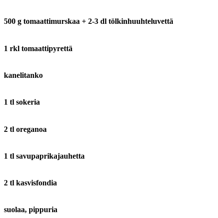
500 g tomaattimurskaa + 2-3 dl tölkinhuuhteluvettä
1 rkl tomaattipyrettä
kanelitanko
1 tl sokeria
2 tl oreganoa
1 tl savupaprikajauhetta
2 tl kasvisfondia
suolaa, pippuria