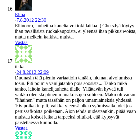
Elina
·
7.8.2012 22:30
Ellinoora, jauhettua kanelia voi toki laittaa :) Cheezlyä löytyy
ihan tavallisista ruokakaupoista, ei yleensä ihan pikkusiwoista,
mutta melkein kaikista muista.
Vastaa
iikka
·
24.8.2012 22:09
Duunasin tätä pienin variaatioin tänään, hieman aivojumissa
tosin. Piti poimia vaniljatanko pois soosista... Tanko mikä
tanko, laitoin kanelijauhetta tilalle. Yllättävän hyvää tuli
vaikka olen skeptinen munakoisojen suhteen. Maku oli varsin
"lihainen" mutta tässähän on paljon umamiaineksia yhdessä.
10v poikakin piti, vaikka yleensä alkaa syömisvaikeudet jos
perussafkoista poiketaan. Aion tehdä uudestaankin, pitää vaan
muistaa koisot leikata tarpeeksi ohuiksi, että kypsyvät
paistettaessa kunnolla.
Vastaa