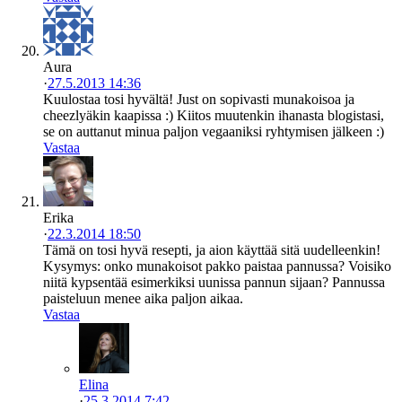
Aura
·
27.5.2013 14:36
Kuulostaa tosi hyvältä! Just on sopivasti munakoisoa ja
cheezlyäkin kaapissa :) Kiitos muutenkin ihanasta blogistasi,
se on auttanut minua paljon vegaaniksi ryhtymisen jälkeen :)
Vastaa
Erika
·
22.3.2014 18:50
Tämä on tosi hyvä resepti, ja aion käyttää sitä uudelleenkin!
Kysymys: onko munakoisot pakko paistaa pannussa? Voisiko
niitä kypsentää esimerkiksi uunissa pannun sijaan? Pannussa
paisteluun menee aika paljon aikaa.
Vastaa
Elina
·
25.3.2014 7:42