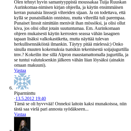
Olen tehnyt hyvin samantyyppistä moussakaa Tuija Ruuskan
Aurinkomaa-nimisen kirjan ohjeella, ja käytin ensimmäisen
kerran punaisia linssejä vihreiden sijaan. Ja on todettava, että
kyllä se punaisillakin onnistuu, mutta vihreillä tuli parempaa.
Punaiset linssit nimittäin menivät ihan mössöksi, ja olisi ollut
kiva, jos olisi ollut jotain suutuntumaa. Em. Aurinkomaan
ohjeen mukaisesti käytin kerrosten seassa vähän lasagnen
tapaan lisäksi valkokastiketta, mutta näyttää tulevan
herkullisennäköistä ilmankin. Täytyy pitää mielessä:) Onko
sinulla muuten kokemuksia tsatsikin tekemisestä soijajugurtilla
tmv.? Kokeilin itse sillä Alpron maustamattomalla jugurtilla, ja
se tuntui valutuksenkin jälkeen vähän liian löysäksi (ainakin
omaan makuuni).
Vastaa
Piparminttu
·
13.5.2012 19:40
Tämä se oli hyvvvää! Onneksi laitoin kaksi munakoisoa, niin
tästä saa vielä pari annosta syödäkseen...
Vastaa