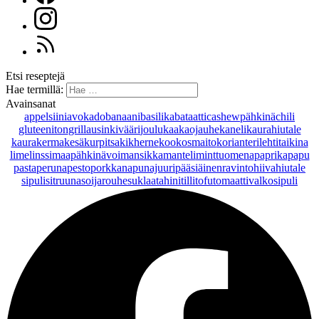
Etsi reseptejä
Hae termillä:
Avainsanat
appelsiini
avokado
banaani
basilika
bataatti
cashewpähkinä
chili
gluteeniton
grillaus
inkivääri
joulu
kaakaojauhe
kaneli
kaurahiutale
kaurakerma
kesäkurpitsa
kikherne
kookosmaito
korianteri
lehtitaikina
lime
linssi
maapähkinävoi
mansikka
manteli
minttu
omena
paprika
papu
pasta
peruna
pesto
porkkana
punajuuri
pääsiäinen
ravintohiivahiutale
sipuli
sitruuna
soijarouhe
suklaa
tahini
tilli
tofu
tomaatti
valkosipuli