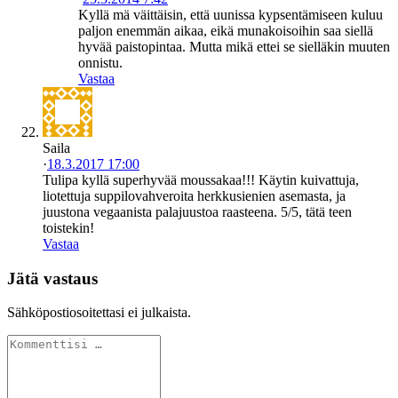
Kyllä mä väittäisin, että uunissa kypsentämiseen kuluu
paljon enemmän aikaa, eikä munakoisoihin saa siellä
hyvää paistopintaa. Mutta mikä ettei se sielläkin muuten
onnistu.
Vastaa
Saila
·
18.3.2017 17:00
Tulipa kyllä superhyvää moussakaa!!! Käytin kuivattuja,
liotettuja suppilovahveroita herkkusienien asemasta, ja
juustona vegaanista palajuustoa raasteena. 5/5, tätä teen
toistekin!
Vastaa
Jätä vastaus
Sähköpostiosoitettasi ei julkaista.