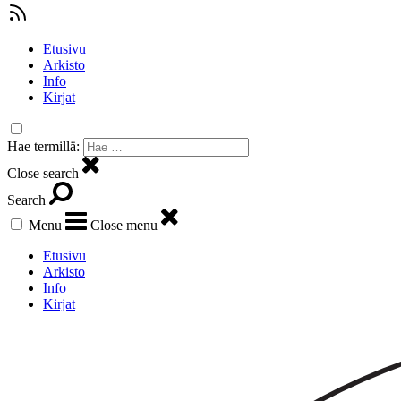
Etusivu
Arkisto
Info
Kirjat
Hae termillä:
Close search
Search
Menu
Close menu
Etusivu
Arkisto
Info
Kirjat