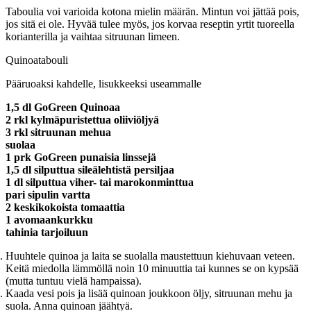
Taboulia voi varioida kotona mielin määrän. Mintun voi jättää pois,
jos sitä ei ole. Hyvää tulee myös, jos korvaa reseptin yrtit tuoreella
korianterilla ja vaihtaa sitruunan limeen.
Quinoatabouli
Pääruoaksi kahdelle, lisukkeeksi useammalle
1,5 dl GoGreen Quinoaa
2 rkl kylmäpuristettua oliiviöljyä
3 rkl sitruunan mehua
suolaa
1 prk GoGreen punaisia linssejä
1,5 dl silputtua sileälehtistä persiljaa
1 dl silputtua viher- tai marokonminttua
pari sipulin vartta
2 keskikokoista tomaattia
1 avomaankurkku
tahinia tarjoiluun
Huuhtele quinoa ja laita se suolalla maustettuun kiehuvaan veteen.
Keitä miedolla lämmöllä noin 10 minuuttia tai kunnes se on kypsää
(mutta tuntuu vielä hampaissa).
Kaada vesi pois ja lisää quinoan joukkoon öljy, sitruunan mehu ja
suola. Anna quinoan jäähtyä.