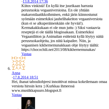
·
13.8.2014 17:36
Kiitos vinkistä! En kyllä itse juurikaan harrasta
perusruokia vegaaniversioina. En ole yhtään
makaronilaatikkoihminen, enkä järin kiinnostunut
syömään esimerkiksi jauhelihakeiton vegaaniversiota
(kun ei se alkuperäinenkään ole hyvää!).
Kermakakkukaan ei ole mun juttu :) Siksi vastaavia
reseptejä ei ole täällä blogissakaan. Esimerkiksi
Vegaaniliiton ja Animalian esitteistä kyllä löytyy näitä
perusruokaohjeita, jos niitä kaipailee. Niin, ja
vegaanisen kikhernemunakkaan ohje löytyy täältä:
https://chocochili.net/2013/08/kikhernemunakas/
Vastaa
Anna
·
17.8.2014 18:51
Hei, ihanat tabouliohjeesi innoittivat minua kokeilemaan omaa
versiota hirssin kera :) Kurkkaa ihmeessä
www.mustikkapuuro.blogspot.fi
Vastaa