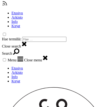
Etusivu
Arkisto
Info
Kirjat
Hae termillä:
Close search
Search
Menu
Close menu
Etusivu
Arkisto
Info
Kirjat