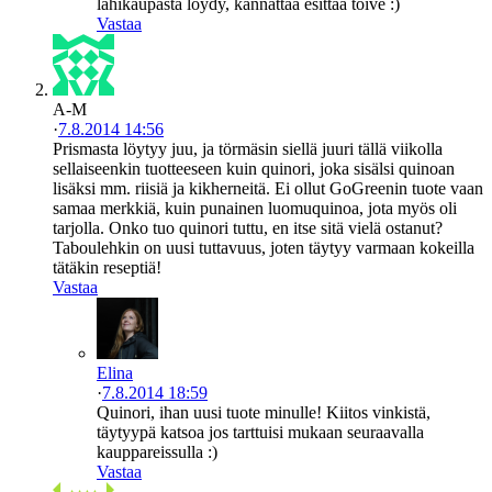
lähikaupasta löydy, kannattaa esittää toive :)
Vastaa
A-M
·
7.8.2014 14:56
Prismasta löytyy juu, ja törmäsin siellä juuri tällä viikolla
sellaiseenkin tuotteeseen kuin quinori, joka sisälsi quinoan
lisäksi mm. riisiä ja kikherneitä. Ei ollut GoGreenin tuote vaan
samaa merkkiä, kuin punainen luomuquinoa, jota myös oli
tarjolla. Onko tuo quinori tuttu, en itse sitä vielä ostanut?
Taboulehkin on uusi tuttavuus, joten täytyy varmaan kokeilla
tätäkin reseptiä!
Vastaa
Elina
·
7.8.2014 18:59
Quinori, ihan uusi tuote minulle! Kiitos vinkistä,
täytyypä katsoa jos tarttuisi mukaan seuraavalla
kauppareissulla :)
Vastaa