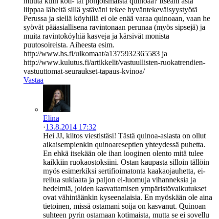
muuta kuin koti- tai pohjoismaista quinoaa? Itseäni asia
liippaa läheltä sillä ystäväni tekee hyväntekeväisyystyötä
Perussa ja siellä köyhillä ei ole enää varaa quinoaan, vaan he
syövät pääasiallisena ravintonaan perunaa (myös sipsejä) ja
muita ravintoköyhiä kasveja ja kärsivät monista
puutosoireista. Aiheesta esim.
http://www.hs.fi/ulkomaat/a1375932365583 ja
http://www.kulutus.fi/artikkelit/vastuullisten-ruokatrendien-
vastuuttomat-seuraukset-tapaus-kvinoa/
Vastaa
Elina
·
13.8.2014 17:32
Hei JJ, kiitos viestistäsi! Tästä quinoa-asiasta on ollut
aikaisempienkin quinoareseptien yhteydessä puhetta.
En ehkä itsekään ole ihan looginen olento mitä tulee
kaikkiin ruokaostoksiini. Ostan kaupasta silloin tällöin
myös esimerkiksi sertifioimatonta kaakaojauhetta, ei-
reilua suklaata ja paljon ei-luomuja vihanneksia ja
hedelmiä, joiden kasvattamisen ympäristövaikutukset
ovat vähintäänkin kyseenalaisia. En myöskään ole aina
tietoinen, missä ostamani soija on kasvanut. Quinoan
suhteen pyrin ostamaan kotimaista, mutta se ei sovellu