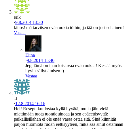
erik
·
9.8.2014 13:30
kiitos! mä tarvitsen eväsruokia töihin, ja tää on just sellainen!
Vastaa
Elina
·
9.8.2014 15:46
Jep, tämä on ihan loistavaa eväsruokaa! Kestää myös
hyvin säilyttämisen :)
Vastaa
JJ
·
12.8.2014 16:16
Hei! Resepti kuulostaa kyllä hyvätä, mutta jäin vielä
miettimään tuota tuontiquinoaa ja sen epäeettisyyttä:
paikallisillahan ei ole enää varaa ostaa sitä. Sinä kiinnität
paljon huomiota ruoan eettisyyteen, mikä saa sinut ostamaan