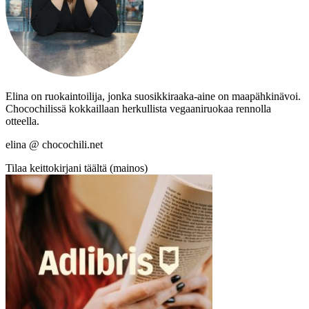
Elina on ruokaintoilija, jonka suosikkiraaka-aine on maapähkinävoi.
Chocochilissä kokkaillaan herkullista vegaaniruokaa rennolla
otteella.
elina @ chocochili.net
Tilaa keittokirjani täältä (mainos)