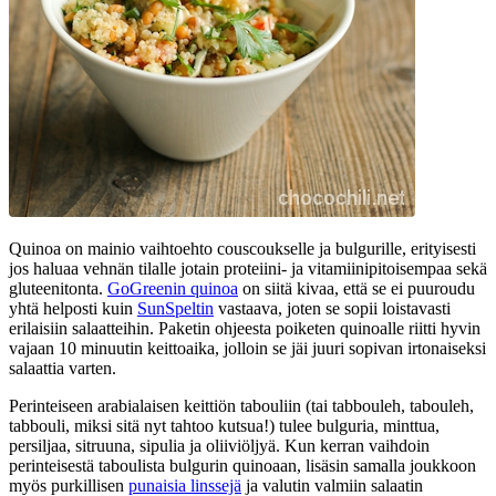
Quinoa on mainio vaihtoehto couscoukselle ja bulgurille, erityisesti
jos haluaa vehnän tilalle jotain proteiini- ja vitamiinipitoisempaa sekä
gluteenitonta.
GoGreenin quinoa
on siitä kivaa, että se ei puuroudu
yhtä helposti kuin
SunSpeltin
vastaava, joten se sopii loistavasti
erilaisiin salaatteihin. Paketin ohjeesta poiketen quinoalle riitti hyvin
vajaan 10 minuutin keittoaika, jolloin se jäi juuri sopivan irtonaiseksi
salaattia varten.
Perinteiseen arabialaisen keittiön tabouliin (tai tabbouleh, tabouleh,
tabbouli, miksi sitä nyt tahtoo kutsua!) tulee bulguria, minttua,
persiljaa, sitruuna, sipulia ja oliiviöljyä. Kun kerran vaihdoin
perinteisestä taboulista bulgurin quinoaan, lisäsin samalla joukkoon
myös purkillisen
punaisia linssejä
ja valutin valmiin salaatin