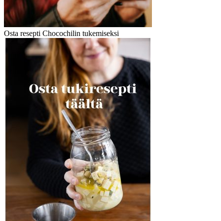
Osta resepti Chocochilin tukemiseksi