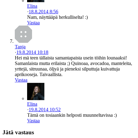
Elina
·
18.8.2014 8:56
Nam, näyttääpä herkulliselta! :)
Vastaa
Tanja
·
19.8.2014 10:18
Hei mä teen tällaista samantapaista usein töihin lounaaksi!
Samanlaista mutta erilaista ;) Quinoaa, avocadoa, manteleita,
yrttejä, sitruunaa, öljyä ja pieneksi silputtuja kuivattuja
aprikooseja. Taivaallista.
Vastaa
Elina
·
19.8.2014 10:52
Tämä on tosiaankin helposti muunneltavissa :)
Vastaa
Jätä vastaus