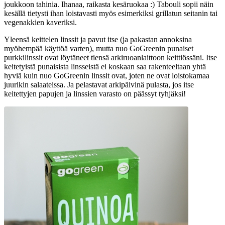
joukkoon tahinia. Ihanaa, raikasta kesäruokaa :) Tabouli sopii näin
kesällä tietysti ihan loistavasti myös esimerkiksi grillatun seitanin tai
vegenakkien kaveriksi.
Yleensä keittelen linssit ja pavut itse (ja pakastan annoksina
myöhempää käyttöä varten), mutta nuo GoGreenin punaiset
purkkilinssit ovat löytäneet tiensä arkiruoanlaittoon keittiössäni. Itse
keitetyistä punaisista linsseistä ei koskaan saa rakenteeltaan yhtä
hyviä kuin nuo GoGreenin linssit ovat, joten ne ovat loistokamaa
juurikin salaateissa. Ja pelastavat arkipäivinä pulasta, jos itse
keitettyjen papujen ja linssien varasto on päässyt tyhjäksi!