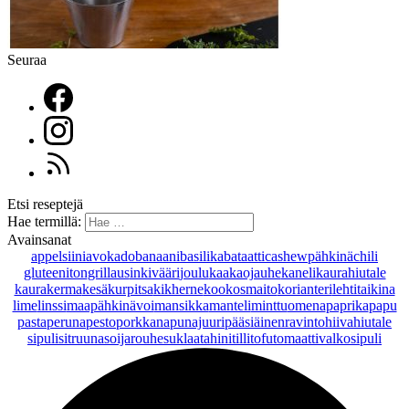
Seuraa
Etsi reseptejä
Hae termillä:
Avainsanat
appelsiini
avokado
banaani
basilika
bataatti
cashewpähkinä
chili
gluteeniton
grillaus
inkivääri
joulu
kaakaojauhe
kaneli
kaurahiutale
kaurakerma
kesäkurpitsa
kikherne
kookosmaito
korianteri
lehtitaikina
lime
linssi
maapähkinävoi
mansikka
manteli
minttu
omena
paprika
papu
pasta
peruna
pesto
porkkana
punajuuri
pääsiäinen
ravintohiivahiutale
sipuli
sitruuna
soijarouhe
suklaa
tahini
tilli
tofu
tomaatti
valkosipuli