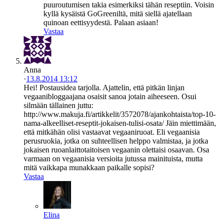
puuroutumisen takia esimerkiksi tähän reseptiin. Voisin
kyllä kysäistä GoGreeniltä, mitä siellä ajatellaan
quinoan eettisyydestä. Palaan asiaan!
Vastaa
Anna
·
13.8.2014 13:12
Hei! Postausidea tarjolla. Ajattelin, että pitkän linjan
vegaanibloggaajana osaisit sanoa jotain aiheeseen. Osui
silmään tällainen juttu:
http://www.makuja.fi/artikkelit/3572078/ajankohtaista/top-10-
nama-alkeelliset-reseptit-jokaisen-tulisi-osata/ Jäin miettimään,
että mitkähän olisi vastaavat vegaaniruoat. Eli vegaanisia
perusruokia, jotka on suhteellisen helppo valmistaa, ja jotka
jokaisen ruoanlaittotaitoisen vegaanin olettaisi osaavan. Osa
varmaan on vegaanisia versioita jutussa mainituista, mutta
mitä vaikkapa munakkaan paikalle sopisi?
Vastaa
Elina