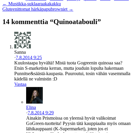
← Mustikka-suklaaraakakakku
Gluteenittomat härkäpapubrowniet →
14 kommenttia “Quinoatabouli”
Sanna
·
7.8.2014 9:25
Kuulostaapa hyvältä! Mistä tuota Gogreenin quinoaa saa?
Etsin S-marketista kerran, mutta jouduin lopulta hakemaan
Punnitse&säästä-kaupasta. Puuroutui, tosin vähän vasemmalla
kädellä ne valmistin :D
Vastaa
Elina
·
7.8.2014 9:29
Ainakin Prismoissa on yleensä hyvät valikoimat
GoGreen-tuotteita! Pyysin tätä kauppiaalta myös omaan
lähikauppaani (K-Supermarket), joten jos ei