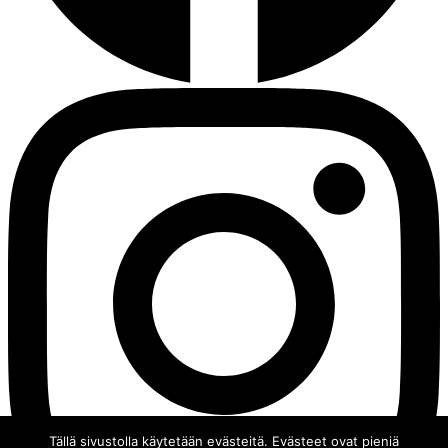
Tällä sivustolla käytetään evästeitä. Evästeet ovat pieniä