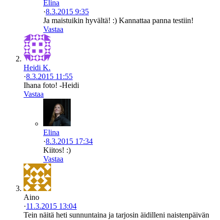
Elina
·
8.3.2015 9:35
Ja maistuikin hyvältä! :) Kannattaa panna testiin!
Vastaa
Heidi K.
·
8.3.2015 11:55
Ihana foto! -Heidi
Vastaa
Elina
·
8.3.2015 17:34
Kiitos! :)
Vastaa
Aino
·
11.3.2015 13:04
Tein näitä heti sunnuntaina ja tarjosin äidilleni naistenpäivän