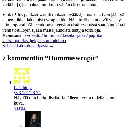
vielä ituja, jos haluat joukkoon vähän ekstrarapeutta.
Vinkki! Jos pakkaat wrapit mukaan evääksi, anna kasvisten jäähtyä
ennen niiden laittamista wrappeihin. Näin tortillaletut eivät vetisty
niin nopeasti. Gluteenittoman version tästä reseptistä saat, kun käytät
vehnätortillojen sijaan maissijauhoista tehtyjä tortilloja.
Avainsanat:
avokado
/
hummus
/
kesäkurpitsa
/
paprika
← Kaupunkiviljelijän suunnitelmia
Soijasuikale-pinaattipasta →
7 kommenttia “Hummuswrapit”
Pakahtuja
·
8.3.2015 8:55
Näyttää niin herkulliselta! Ja jälleen kerran todella kaunis
kuva.
Vastaa