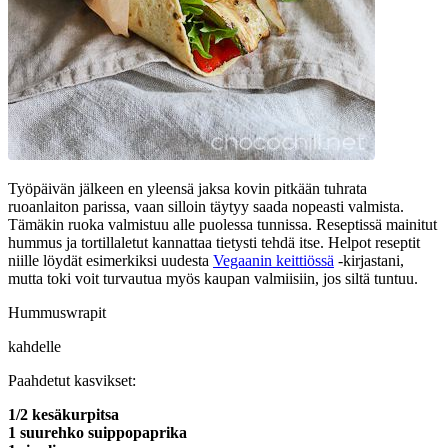
Työpäivän jälkeen en yleensä jaksa kovin pitkään tuhrata
ruoanlaiton parissa, vaan silloin täytyy saada nopeasti valmista.
Tämäkin ruoka valmistuu alle puolessa tunnissa. Reseptissä mainitut
hummus ja tortillaletut kannattaa tietysti tehdä itse. Helpot reseptit
niille löydät esimerkiksi uudesta
Vegaanin keittiössä
-kirjastani,
mutta toki voit turvautua myös kaupan valmiisiin, jos siltä tuntuu.
Hummuswrapit
kahdelle
Paahdetut kasvikset:
1/2 kesäkurpitsa
1 suurehko suippopaprika