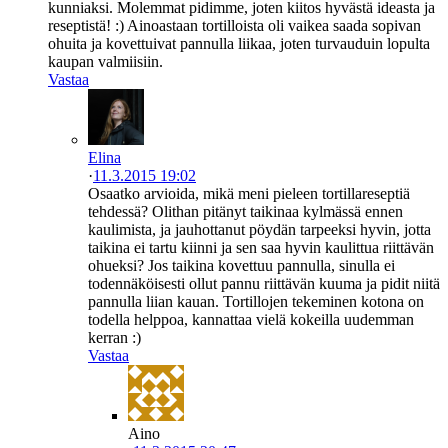
kunniaksi. Molemmat pidimme, joten kiitos hyvästä ideasta ja
reseptistä! :) Ainoastaan tortilloista oli vaikea saada sopivan
ohuita ja kovettuivat pannulla liikaa, joten turvauduin lopulta
kaupan valmiisiin.
Vastaa
Elina
·
11.3.2015 19:02
Osaatko arvioida, mikä meni pieleen tortillareseptiä
tehdessä? Olithan pitänyt taikinaa kylmässä ennen
kaulimista, ja jauhottanut pöydän tarpeeksi hyvin, jotta
taikina ei tartu kiinni ja sen saa hyvin kaulittua riittävän
ohueksi? Jos taikina kovettuu pannulla, sinulla ei
todennäköisesti ollut pannu riittävän kuuma ja pidit niitä
pannulla liian kauan. Tortillojen tekeminen kotona on
todella helppoa, kannattaa vielä kokeilla uudemman
kerran :)
Vastaa
Aino