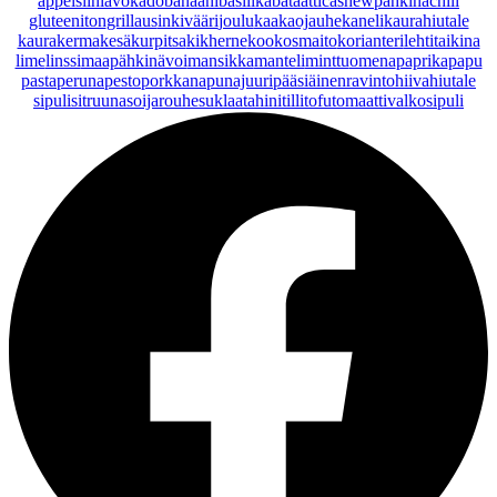
appelsiini
avokado
banaani
basilika
bataatti
cashewpähkinä
chili
gluteeniton
grillaus
inkivääri
joulu
kaakaojauhe
kaneli
kaurahiutale
kaurakerma
kesäkurpitsa
kikherne
kookosmaito
korianteri
lehtitaikina
lime
linssi
maapähkinävoi
mansikka
manteli
minttu
omena
paprika
papu
pasta
peruna
pesto
porkkana
punajuuri
pääsiäinen
ravintohiivahiutale
sipuli
sitruuna
soijarouhe
suklaa
tahini
tilli
tofu
tomaatti
valkosipuli