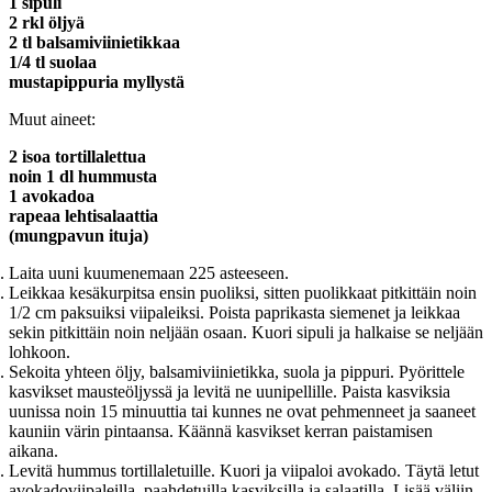
1 sipuli
2 rkl öljyä
2 tl balsamiviinietikkaa
1/4 tl suolaa
mustapippuria myllystä
Muut aineet:
2 isoa tortillalettua
noin 1 dl hummusta
1 avokadoa
rapeaa lehtisalaattia
(mungpavun ituja)
Laita uuni kuumenemaan 225 asteeseen.
Leikkaa kesäkurpitsa ensin puoliksi, sitten puolikkaat pitkittäin noin
1/2 cm paksuiksi viipaleiksi. Poista paprikasta siemenet ja leikkaa
sekin pitkittäin noin neljään osaan. Kuori sipuli ja halkaise se neljään
lohkoon.
Sekoita yhteen öljy, balsamiviinietikka, suola ja pippuri. Pyörittele
kasvikset mausteöljyssä ja levitä ne uunipellille. Paista kasviksia
uunissa noin 15 minuuttia tai kunnes ne ovat pehmenneet ja saaneet
kauniin värin pintaansa. Käännä kasvikset kerran paistamisen
aikana.
Levitä hummus tortillaletuille. Kuori ja viipaloi avokado. Täytä letut
avokadoviipaleilla, paahdetuilla kasviksilla ja salaatilla. Lisää väliin