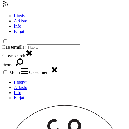
Etusivu
Arkisto
Info
Kirjat
Hae termillä:
Close search
Search
Menu
Close menu
Etusivu
Arkisto
Info
Kirjat