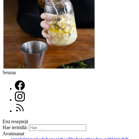
Seuraa
Etsi reseptejä
Hae termillä:
Avainsanat