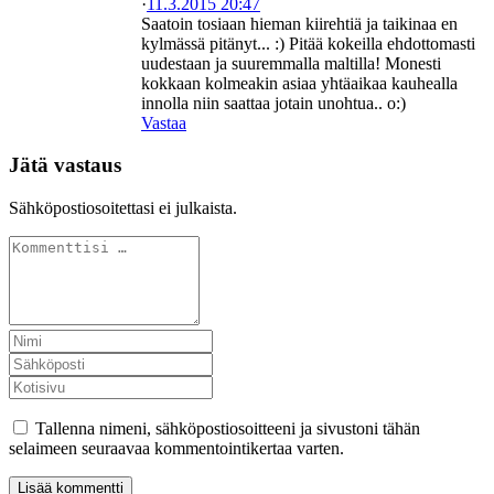
·
11.3.2015 20:47
Saatoin tosiaan hieman kiirehtiä ja taikinaa en
kylmässä pitänyt... :) Pitää kokeilla ehdottomasti
uudestaan ja suuremmalla maltilla! Monesti
kokkaan kolmeakin asiaa yhtäaikaa kauhealla
innolla niin saattaa jotain unohtua.. o:)
Vastaa
Jätä vastaus
Sähköpostiosoitettasi ei julkaista.
Tallenna nimeni, sähköpostiosoitteeni ja sivustoni tähän
selaimeen seuraavaa kommentointikertaa varten.