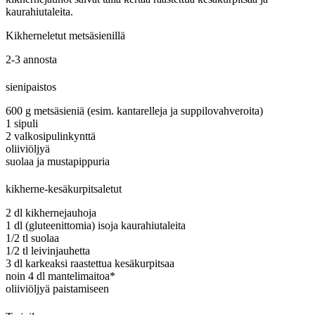
kaurahiutaleita.
Kikherneletut metsäsienillä
2-3 annosta
sienipaistos
600 g metsäsieniä (esim. kantarelleja ja suppilovahveroita)
1 sipuli
2 valkosipulinkynttä
oliiviöljyä
suolaa ja mustapippuria
kikherne-kesäkurpitsaletut
2 dl kikhernejauhoja
1 dl (gluteenittomia) isoja kaurahiutaleita
1/2 tl suolaa
1/2 tl leivinjauhetta
3 dl karkeaksi raastettua kesäkurpitsaa
noin 4 dl mantelimaitoa*
oliiviöljyä paistamiseen