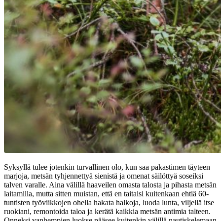
Syksyllä tulee jotenkin turvallinen olo, kun saa pakastimen täyteen
marjoja, metsän tyhjennettyä sienistä ja omenat säilöttyä soseiksi
talven varalle. Aina välillä haaveilen omasta talosta ja pihasta metsän
laitamilla, mutta sitten muistan, että en taitaisi kuitenkaan ehtiä 60-
tuntisten työviikkojen ohella hakata halkoja, luoda lunta, viljellä itse
ruokiani, remontoida taloa ja kerätä kaikkia metsän antimia talteen.
Onneksi vanhempien luokse pääsee kuitenkin välillä nautiskelemaan