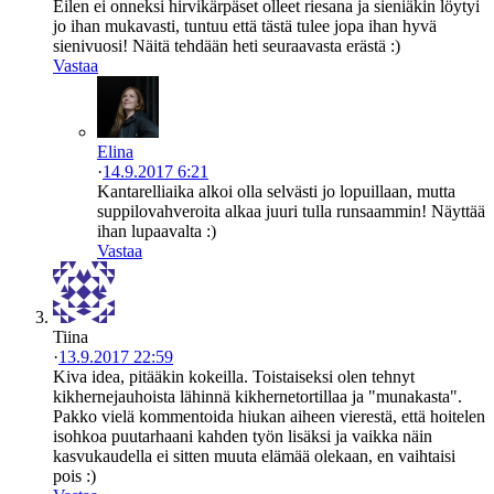
Eilen ei onneksi hirvikärpäset olleet riesana ja sieniäkin löytyi
jo ihan mukavasti, tuntuu että tästä tulee jopa ihan hyvä
sienivuosi! Näitä tehdään heti seuraavasta erästä :)
Vastaa
Elina
·
14.9.2017 6:21
Kantarelliaika alkoi olla selvästi jo lopuillaan, mutta
suppilovahveroita alkaa juuri tulla runsaammin! Näyttää
ihan lupaavalta :)
Vastaa
Tiina
·
13.9.2017 22:59
Kiva idea, pitääkin kokeilla. Toistaiseksi olen tehnyt
kikhernejauhoista lähinnä kikhernetortillaa ja "munakasta".
Pakko vielä kommentoida hiukan aiheen vierestä, että hoitelen
isohkoa puutarhaani kahden työn lisäksi ja vaikka näin
kasvukaudella ei sitten muuta elämää olekaan, en vaihtaisi
pois :)