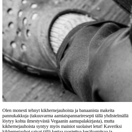
Olen monesti tehnyt kikhernejauhoista ja banaanista makeita
pannukakkuja (takuuvarma aamiaispannariresepti tällä yhdistelmällä
löytyy kohta ilmestyvästä Vegaanin aamupalakirjasta), mutta
kikhernejauhoista syntyy myös mainiot suolaiset letut! Kaveriksi
kikhernejauhot saivat tällä kertaa raastettua kesäkurpitsaa ja