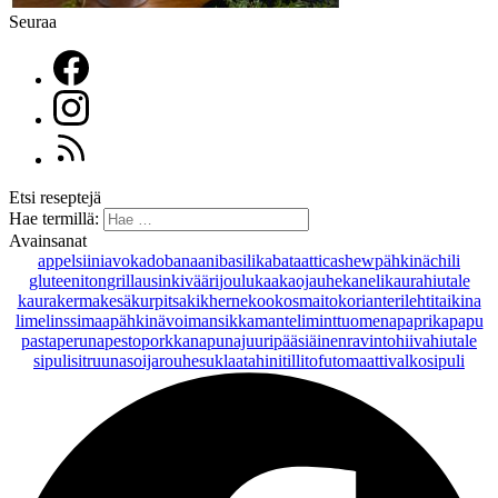
Seuraa
Etsi reseptejä
Hae termillä:
Avainsanat
appelsiini
avokado
banaani
basilika
bataatti
cashewpähkinä
chili
gluteeniton
grillaus
inkivääri
joulu
kaakaojauhe
kaneli
kaurahiutale
kaurakerma
kesäkurpitsa
kikherne
kookosmaito
korianteri
lehtitaikina
lime
linssi
maapähkinävoi
mansikka
manteli
minttu
omena
paprika
papu
pasta
peruna
pesto
porkkana
punajuuri
pääsiäinen
ravintohiivahiutale
sipuli
sitruuna
soijarouhe
suklaa
tahini
tilli
tofu
tomaatti
valkosipuli