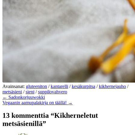
Avainsanat:
gluteeniton
/
kantarelli
/
kesäkurpitsa
/
kikhernejauho
/
metsäsieni
/
sieni
/
suppilovahvero
← Sadonkorjuuwokki
Vegaanin aamupalakirja on täällä! →
13 kommenttia “Kikherneletut
metsäsienillä”