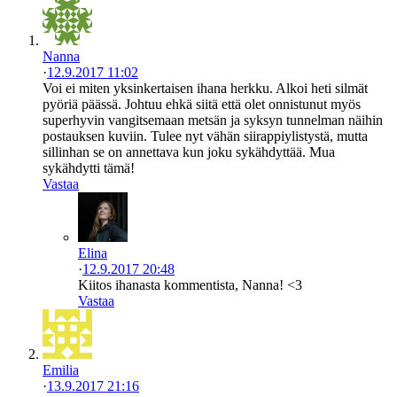
Nanna
·
12.9.2017 11:02
Voi ei miten yksinkertaisen ihana herkku. Alkoi heti silmät
pyöriä päässä. Johtuu ehkä siitä että olet onnistunut myös
superhyvin vangitsemaan metsän ja syksyn tunnelman näihin
postauksen kuviin. Tulee nyt vähän siirappiylistystä, mutta
sillinhan se on annettava kun joku sykähdyttää. Mua
sykähdytti tämä!
Vastaa
Elina
·
12.9.2017 20:48
Kiitos ihanasta kommentista, Nanna! <3
Vastaa
Emilia
·
13.9.2017 21:16