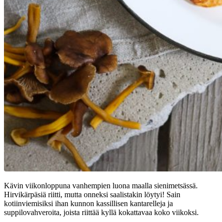
Kävin viikonloppuna vanhempien luona maalla sienimetsässä.
Hirvikärpäsiä riitti, mutta onneksi saalistakin löytyi! Sain
kotiinviemisiksi ihan kunnon kassillisen kantarelleja ja
suppilovahveroita, joista riittää kyllä kokattavaa koko viikoksi.