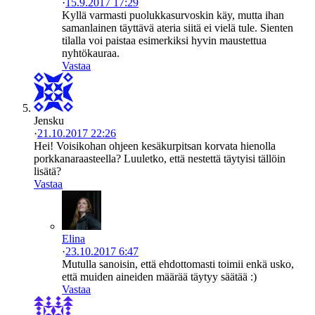
·
15.9.2017 17:29
Kyllä varmasti puolukkasurvoskin käy, mutta ihan
samanlainen täyttävä ateria siitä ei vielä tule. Sienten
tilalla voi paistaa esimerkiksi hyvin maustettua
nyhtökauraa.
Vastaa
Jensku
·
21.10.2017 22:26
Hei! Voisikohan ohjeen kesäkurpitsan korvata hienolla
porkkanaraasteella? Luuletko, että nestettä täytyisi tällöin
lisätä?
Vastaa
Elina
·
23.10.2017 6:47
Mutulla sanoisin, että ehdottomasti toimii enkä usko,
että muiden aineiden määrää täytyy säätää :)
Vastaa