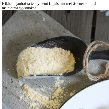
Kikhernejauhoista tehdyt letut ja paistetut metsäsienet on mitä
mainiointa syysruokaa!