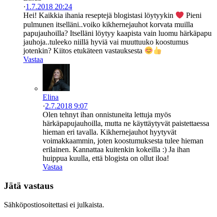
·
1.7.2018 20:24
Hei! Kaikkia ihania reseptejä blogistasi löytyykin
Pieni
pulmunen itselläni..voiko kikhernejauhot korvata muilla
papujauhoilla? Itselläni löytyy kaapista vain luomu härkäpapu
jauhoja..tuleeko niillä hyviä vai muuttuuko koostumus
jotenkin? Kiitos etukäteen vastauksesta
Vastaa
Elina
·
2.7.2018 9:07
Olen tehnyt ihan onnistuneita lettuja myös
härkäpapujauhoilla, mutta ne käyttäytyvät paistettaessa
hieman eri tavalla. Kikhernejauhot hyytyvät
voimakkaammin, joten koostumuksesta tulee hieman
erilainen. Kannattaa kuitenkin kokeilla :) Ja ihan
huippua kuulla, että blogista on ollut iloa!
Vastaa
Jätä vastaus
Sähköpostiosoitettasi ei julkaista.