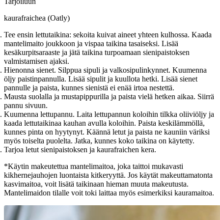
Tarjoiluun
kaurafraichea (Oatly)
Tee ensin lettutaikina: sekoita kuivat aineet yhteen kulhossa. Kaada
mantelimaito joukkoon ja vispaa taikina tasaiseksi. Lisää
kesäkurpitsaraaste ja jätä taikina turpoamaan sienipaistoksen
valmistamisen ajaksi.
Hienonna sienet. Silppua sipuli ja valkosipulinkynnet. Kuumenna
öljy paistinpannulla. Lisää sipulit ja kuullota hetki. Lisää sienet
pannulle ja paista, kunnes sienistä ei enää irtoa nestettä.
Mausta suolalla ja mustapippurilla ja paista vielä hetken aikaa. Siirrä
pannu sivuun.
Kuumenna lettupannu. Laita lettupannun koloihin tilkka oliiviöljy ja
kaada lettutaikinaa kauhan avulla koloihin. Paista keskilämmöllä,
kunnes pinta on hyytynyt. Käännä letut ja paista ne kauniin väriksi
myös toiselta puolelta. Jatka, kunnes koko taikina on käytetty.
Tarjoa letut sienipaistoksen ja kaurafraichen kera.
*Käytin makeutettua mantelimaitoa, joka taittoi mukavasti
kikhernejauhojen luontaista kitkeryyttä. Jos käytät makeuttamatonta
kasvimaitoa, voit lisätä taikinaan hieman muuta makeutusta.
Mantelimaidon tilalle voit toki laittaa myös esimerkiksi kauramaitoa.