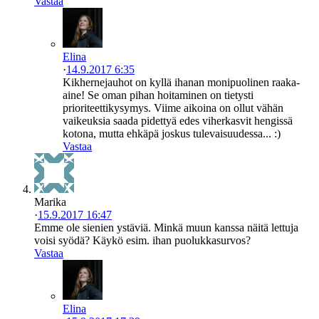
Vastaa
Elina
·
14.9.2017 6:35
Kikhernejauhot on kyllä ihanan monipuolinen raaka-
aine! Se oman pihan hoitaminen on tietysti
prioriteettikysymys. Viime aikoina on ollut vähän
vaikeuksia saada pidettyä edes viherkasvit hengissä
kotona, mutta ehkäpä joskus tulevaisuudessa... :)
Vastaa
Marika
·
15.9.2017 16:47
Emme ole sienien ystäviä. Minkä muun kanssa näitä lettuja
voisi syödä? Käykö esim. ihan puolukkasurvos?
Vastaa
Elina