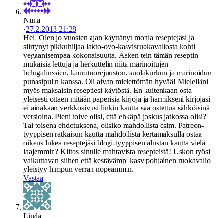
Niina
·
27.2.2018 21:28
Hei! Olen jo vuosien ajan käyttänyt monia reseptejäsi ja
siirtynyt pikkuhiljaa lakto-ovo-kasvisruokavaliosta kohti
vegaanisempaa kokonaisuutta. Äsken tein tämän reseptin
mukaisia lettuja ja herkuttelin niitä marinoitujen
belugalinssien, kauratuorejuuston, suolakurkun ja marinoidun
punasipulin kanssa. Oli aivan mielettömän hyvää! Mielelläni
myös maksaisin reseptiesi käytöstä. En kuitenkaan osta
yleisesti ottaen mitään paperisia kirjoja ja harmikseni kirjojasi
ei ainakaan verkkosivusi linkin kautta saa ostettua sähköisinä
versioina. Pieni toive olisi, että ehkäpä joskus jatkossa olisi?
Tai toisena ehdotuksena, olisiko mahdollista esim. Patreon-
tyyppisen ratkaisun kautta mahdollista kertamaksulla ostaa
oikeus lukea reseptejäsi blogi-tyyppisen alustan kautta vielä
laajemmin? Kiitos sinulle mahtavista resepteistä! Uskon työsi
vaikuttavan siihen että kestävämpi kasvipohjainen ruokavalio
yleistyy himpun verran nopeammin.
Vastaa
Linda