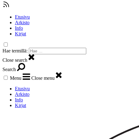
Etusivu
Arkisto
Info
Kirjat
Hae termillä:
Close search
Search
Menu
Close menu
Etusivu
Arkisto
Info
Kirjat