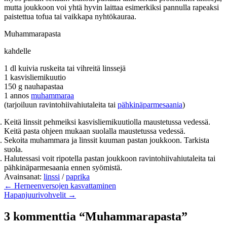
mutta joukkoon voi yhtä hyvin laittaa esimerkiksi pannulla rapeaksi
paistettua tofua tai vaikkapa nyhtökauraa.
Muhammarapasta
kahdelle
1 dl kuivia ruskeita tai vihreitä linssejä
1 kasvisliemikuutio
150 g nauhapastaa
1 annos
muhammaraa
(tarjoiluun ravintohiivahiutaleita tai
pähkinäparmesaania
)
Keitä linssit pehmeiksi kasvisliemikuutiolla maustetussa vedessä.
Keitä pasta ohjeen mukaan suolalla maustetussa vedessä.
Sekoita muhammara ja linssit kuuman pastan joukkoon. Tarkista
suola.
Halutessasi voit ripotella pastan joukkoon ravintohiivahiutaleita tai
pähkinäparmesaania ennen syömistä.
Avainsanat:
linssi
/
paprika
← Herneenversojen kasvattaminen
Hapanjuurivohvelit →
3 kommenttia “Muhammarapasta”