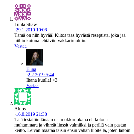
Tuula Shaw
·
29.1.2019 10:08
Tämä on niin hyvää! Kiitos taas hyvästä reseptistä, joka jää
niihin kotona tehtäviin vakkariruokiin.
Vastaa
Elina
·
2.2.2019 5:44
Ihana kuulla! <3
Vastaa
Ainos
·
16.8.2019 21:38
Tätä testattiin tänään ns. mökkiruokana eli kotona
muhammara ja vihreät linssit valmiiksi ja perillä vain pastan
keitto. Leivän määrää taisin ensin vähän liioitella, joten laitoin