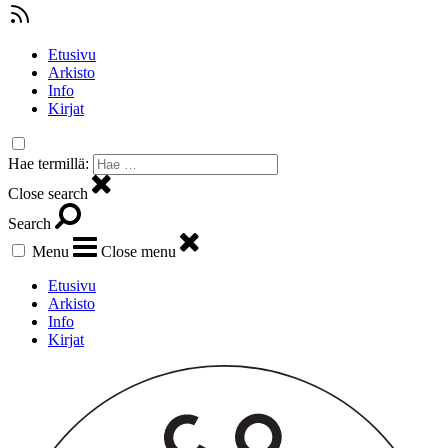
Etusivu
Arkisto
Info
Kirjat
Hae termillä:
Close search
Search
Menu
Close menu
Etusivu
Arkisto
Info
Kirjat