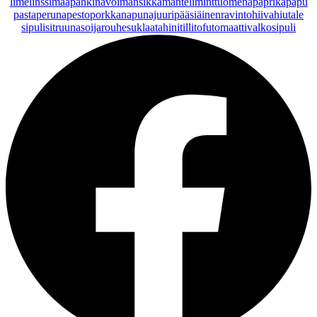
lime
linssi
maapähkinävoi
mansikka
manteli
minttu
omena
paprika
papu
pasta
peruna
pesto
porkkana
punajuuri
pääsiäinen
ravintohiivahiutale
sipuli
sitruuna
soijarouhe
suklaa
tahini
tilli
tofu
tomaatti
valkosipuli