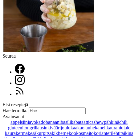
Seuraa
Etsi reseptejä
Hae termillä:
Avainsanat
appelsiini
avokado
banaani
basilika
bataatti
cashewpähkinä
chili
gluteeniton
grillaus
inkivääri
joulu
kaakaojauhe
kaneli
kaurahiutale
kaurakerma
kesäkurpitsa
kikherne
kookosmaito
korianteri
lehtitaikina