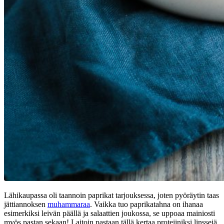
Lähikaupassa oli taannoin paprikat tarjouksessa, joten pyöräytin taas
jättiannoksen
muhammaraa
. Vaikka tuo paprikatahna on ihanaa
esimerkiksi leivän päällä ja salaattien joukossa, se uppoaa mainiosti
myös pastan sekaan! Laitoin pastaan tällä kertaa proteiiniksi linssejä,