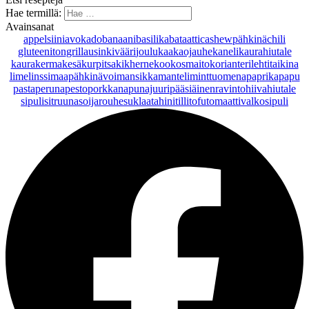
Hae termillä:
Avainsanat
appelsiini
avokado
banaani
basilika
bataatti
cashewpähkinä
chili
gluteeniton
grillaus
inkivääri
joulu
kaakaojauhe
kaneli
kaurahiutale
kaurakerma
kesäkurpitsa
kikherne
kookosmaito
korianteri
lehtitaikina
lime
linssi
maapähkinävoi
mansikka
manteli
minttu
omena
paprika
papu
pasta
peruna
pesto
porkkana
punajuuri
pääsiäinen
ravintohiivahiutale
sipuli
sitruuna
soijarouhe
suklaa
tahini
tilli
tofu
tomaatti
valkosipuli