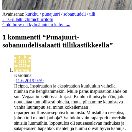
Avainsanat:
kurkku
/
punajuuri
/
sobanuudeli
/
tilli
← Grillattu chimichurritofu
Cold brew eli kylmäuutettu kahvi →
1 kommentti “Punajuuri-
sobanuudelisalaatti tillikastikkeella”
Karoliina
·
11.6.2019 9:59
Heippa, Inspiraation ja ekspiraation kuuluukin vaihella,
niinhän me hengitämmekin. Mulle paras inspiraationlähde on
sun Vegaanin keittiössä -kirjasi. Kuulun ihmisryhmään, joka
noudattaa tunnollisesti ohjeita, mutta pihaamme kaunistava
vanha luumupuu sai minut kokeilemaan
raparperimuffinssireseptiäsi luumuista. Muistathan reseptisi,
johon tuli mantelijauhoja? Vaihdoin vain raparperit tuoreisiin
sinisiin luumuihin, lopoutulos oli suussasulavan mehukas ja
salaperäisen hapahko, manteli ja luumu olivat hyviä kamuja.