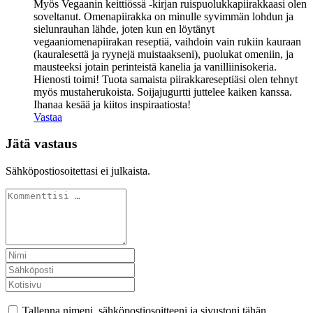
Myös Vegaanin keittiössä -kirjan ruispuolukkapiirakkaasi olen
soveltanut. Omenapiirakka on minulle syvimmän lohdun ja
sielunrauhan lähde, joten kun en löytänyt
vegaaniomenapiirakan reseptiä, vaihdoin vain rukiin kauraan
(kauralesettä ja ryynejä muistaakseni), puolukat omeniin, ja
mausteeksi jotain perinteistä kanelia ja vanilliinisokeria.
Hienosti toimi! Tuota samaista piirakkareseptiäsi olen tehnyt
myös mustaherukoista. Soijajugurtti juttelee kaiken kanssa.
Ihanaa kesää ja kiitos inspiraatiosta!
Vastaa
Jätä vastaus
Sähköpostiosoitettasi ei julkaista.
Tallenna nimeni, sähköpostiosoitteeni ja sivustoni tähän