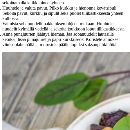
sekoittamalla kaikki aineet yhteen.
Huuhtele ja valuta pavut. Pilko kurkku ja hienonna kevätsipuli.
Sekoita pavut, kurkku ja sipulit sekä puolet tillikastikkeesta yhteen
kulhossa.
Valmista sobanuudelit pakkauksen ohjeen mukaan. Huuhtele
nuudelit kylmällä vedellä ja sekoita joukkoon loput tillikastikkeesta.
Anna punajuurten jäähtyä hieman. Jaa sobanuudelit lautasille
keoiksi, lisää punajuuret ja papu-kurkkuseos. Koristele annokset
viinisuolaheinällä ja murustele päälle lopuksi saksanpähkinöitä.