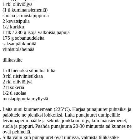
1 rkl oliiviöljyä
(1 tl kuminansiemeniä)
suolaa ja mustapippuria
2 kevätsipulia
1/2 kurkku
1 tlk / 230 g isoja valkoisia papuja
175 g sobanuudeleita
saksanpähkinöitä
viinisuolaheinää
tillikastike
1 dl hienoksi silputtua tilliä
3 rkl riisiviinietikkaa
2 rkl oliiviöljyä
2 tl sokeria
1/2 tl suolaa
mustapippuria myllystä
Laita uuni kuumenemaan (225°C). Harjaa punajuuret puhtaiksi ja
paloittele ne pieniksi lohkoiksi. Laita punajuuret uunipellille
leivinpaperin päälle ja sekoita joukkoon öljy, kuminansiemenet,
suola ja pippuri. Paahda punajuuria 20-30 minuuttia tai kunnes ne
ovat pehmeitä.
Sillä välin kun punajuuret ovat uunissa, valmista tillikastike