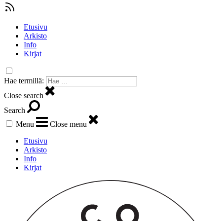
Etusivu
Arkisto
Info
Kirjat
Hae termillä:
Close search
Search
Menu
Close menu
Etusivu
Arkisto
Info
Kirjat