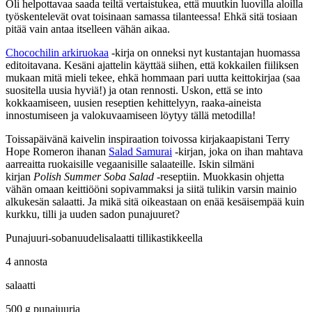
Oli helpottavaa saada teiltä vertaistukea, että muutkin luovilla aloilla
työskentelevät ovat toisinaan samassa tilanteessa! Ehkä sitä tosiaan
pitää vain antaa itselleen vähän aikaa.
Chocochilin arkiruokaa
-kirja on onneksi nyt kustantajan huomassa
editoitavana. Kesäni ajattelin käyttää siihen, että kokkailen fiiliksen
mukaan mitä mieli tekee, ehkä hommaan pari uutta keittokirjaa (saa
suositella uusia hyviä!) ja otan rennosti. Uskon, että se into
kokkaamiseen, uusien reseptien kehittelyyn, raaka-aineista
innostumiseen ja valokuvaamiseen löytyy tällä metodilla!
Toissapäivänä kaivelin inspiraation toivossa kirjakaapistani Terry
Hope Romeron ihanan
Salad Samurai
-kirjan, joka on ihan mahtava
aarreaitta ruokaisille vegaanisille salaateille. Iskin silmäni
kirjan
Polish Summer Soba Salad
-reseptiin. Muokkasin ohjetta
vähän omaan keittiööni sopivammaksi ja siitä tulikin varsin mainio
alkukesän salaatti. Ja mikä sitä oikeastaan on enää kesäisempää kuin
kurkku, tilli ja uuden sadon punajuuret?
Punajuuri-sobanuudelisalaatti tillikastikkeella
4 annosta
salaatti
500 g punajuuria