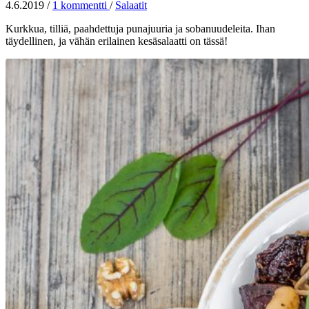
4.6.2019
/
1 kommentti
/
Salaatit
Kurkkua, tilliä, paahdettuja punajuuria ja sobanuudeleita. Ihan
täydellinen, ja vähän erilainen kesäsalaatti on tässä!