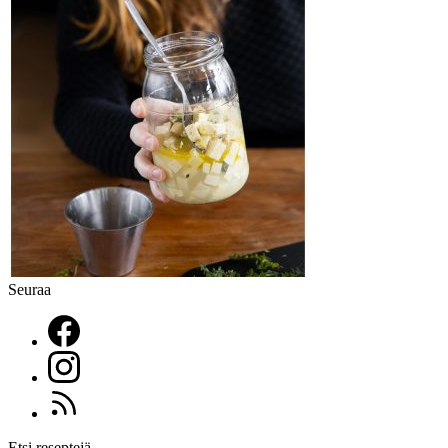
Seuraa
Etsi reseptejä