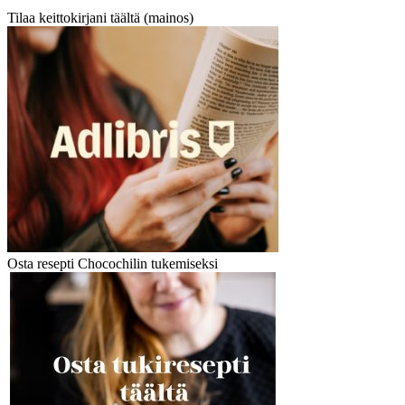
Tilaa keittokirjani täältä (mainos)
Osta resepti Chocochilin tukemiseksi