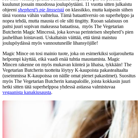
kuulunut jossain muodossa joulupöytääni. 11 vuotta sitten julkaistu
ohjeeni
shepherd’s pie linsseistä
on klassikko, mutta kaipasin siihen
tänä vuonna vähän vaihtelua. Tämä bataattiversio on superhelppo ja
nopea tehdä, mutta mausta ei ole silti tingitty. Ruoan salaisuus on
paitsi juuri sopivan makeassa bataatissa, myös The Vegetarian
Butcherin Magic Mincessä, joka korvaa perinteisen shepherd’s pien
jauhelihan loistavasti. Uskaltaisin väittää, että tämä maistuu
joulupöydässä myös vannoutuneille lihansyöjille!
Magic Mince on tosi mainio tuote, joka on esimerkiksi soijarouhetta
helpompi käyttää, eikä vaadi enää tuhtia maustamista. Magic
Mincen rakenne on myös mukavan kiinteä ja lihaisa, tykkään! The
Vegetarian Butcherin tuotteita löytyy K-kaupoista pakastealtaalta
(useimmissa K-kaupoissa on näille omat pienet pakastimet). Suositus
myös The Vegetarian Butcherin kanapaloille, joista kokkasin juuri
hetki sitten tätä superhelppoa yhdessä astiassa valmistuvaa
vegaanista kanakiusausta
.