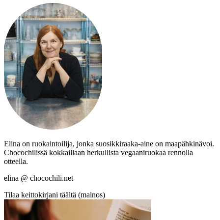
Elina on ruokaintoilija, jonka suosikkiraaka-aine on maapähkinävoi.
Chocochilissä kokkaillaan herkullista vegaaniruokaa rennolla
otteella.
elina @ chocochili.net
Tilaa keittokirjani täältä (mainos)