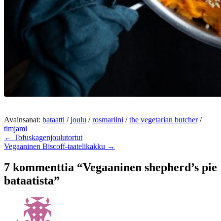
Avainsanat:
bataatti
/
joulu
/
rosmariini
/
the vegetarian butcher
/
timjami
← Tofuskagenjoulutortut
Vegaaninen Biscoff-taatelikakku →
7 kommenttia “Vegaaninen shepherd’s pie
bataatista”