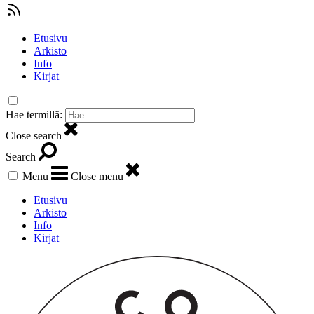
Etusivu
Arkisto
Info
Kirjat
Hae termillä:
Close search
Search
Menu
Close menu
Etusivu
Arkisto
Info
Kirjat