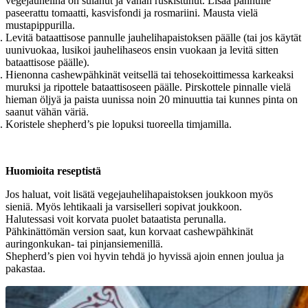
vegejauheliha on sulanut ja vähän ruskistunut. Lisää pannulle
paseerattu tomaatti, kasvisfondi ja rosmariini. Mausta vielä
mustapippurilla.
Levitä bataattisose pannulle jauhelihapaistoksen päälle (tai jos käytät
uunivuokaa, lusikoi jauhelihaseos ensin vuokaan ja levitä sitten
bataattisose päälle).
Hienonna cashewpähkinät veitsellä tai tehosekoittimessa karkeaksi
muruksi ja ripottele bataattisoseen päälle. Pirskottele pinnalle vielä
hieman öljyä ja paista uunissa noin 20 minuuttia tai kunnes pinta on
saanut vähän väriä.
Koristele shepherd’s pie lopuksi tuoreella timjamilla.
Huomioita reseptistä
Jos haluat, voit lisätä vegejauhelihapaistoksen joukkoon myös
sieniä. Myös lehtikaali ja varsiselleri sopivat joukkoon.
Halutessasi voit korvata puolet bataatista perunalla.
Pähkinättömän version saat, kun korvaat cashewpähkinät
auringonkukan- tai pinjansiemenillä.
Shepherd’s pien voi hyvin tehdä jo hyvissä ajoin ennen joulua ja
pakastaa.