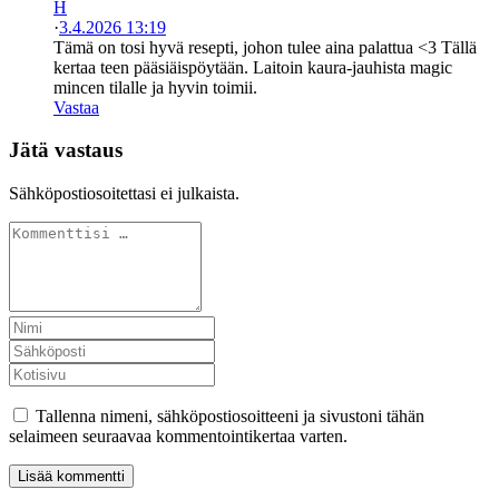
H
·
3.4.2026 13:19
Tämä on tosi hyvä resepti, johon tulee aina palattua <3 Tällä
kertaa teen pääsiäispöytään. Laitoin kaura-jauhista magic
mincen tilalle ja hyvin toimii.
Vastaa
Jätä vastaus
Sähköpostiosoitettasi ei julkaista.
Tallenna nimeni, sähköpostiosoitteeni ja sivustoni tähän
selaimeen seuraavaa kommentointikertaa varten.