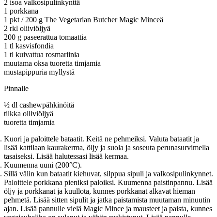
2 isoa valkosipulinkynttä
1 porkkana
1 pkt / 200 g The Vegetarian Butcher Magic Minceä
2 rkl oliiviöljyä
200 g paseerattua tomaattia
1 tl kasvisfondia
1 tl kuivattua rosmariinia
muutama oksa tuoretta timjamia
mustapippuria myllystä
Pinnalle
½
dl cashewpähkinöitä
tilkka oliiviöljyä
tuoretta timjamia
Kuori ja paloittele bataatit. Keitä ne pehmeiksi. Valuta bataatit ja
lisää kattilaan kaurakerma, öljy ja suola ja soseuta perunasurvimella
tasaiseksi. Lisää halutessasi lisää kermaa.
Kuumenna uuni (200°C).
Sillä välin kun bataatit kiehuvat, silppua sipuli ja valkosipulinkynnet.
Paloittele porkkana pieniksi paloiksi. Kuumenna paistinpannu. Lisää
öljy ja porkkanat ja kuullota, kunnes porkkanat alkavat hieman
pehmetä. Lisää sitten sipulit ja jatka paistamista muutaman minuutin
ajan. Lisää pannulle vielä Magic Mince ja mausteet ja paista, kunnes