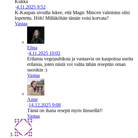
Kukka
·
4.11.2025 9:52
K-Kaupan sivuilla lukee, että Magic Mincen valmistus olisi
lopetettu. Höh! Milläköhän tämän voisi korvata?
Vastaa
Elina
·
4.11.2025 10:02
Erilaisia vegejauhiksia ja vastaavia on kaupoissa useita
erilaisia, joten niistä voi valita tähän reseptiin oman
suosikin :)
Vastaa
Anne
·
14.12.2025 9:08
Tämä on ihana resepti myös linsseillä!!
Vastaa