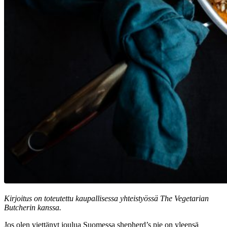
Kirjoitus on toteutettu kaupallisessa yhteistyössä The Vegetarian
Butcherin kanssa.
Jos olen viettänyt joulua Suomessa shepherd’s pie on yleensä