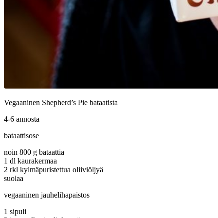
Vegaaninen Shepherd’s Pie bataatista
4-6 annosta
bataattisose
noin 800 g bataattia
1 dl kaurakermaa
2 rkl kylmäpuristettua oliiviöljyä
suolaa
vegaaninen jauhelihapaistos
1 sipuli