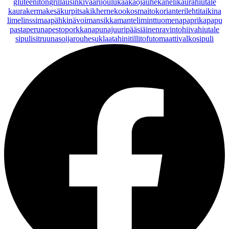
gluteeniton
grillaus
inkivääri
joulu
kaakaojauhe
kaneli
kaurahiutale
kaurakerma
kesäkurpitsa
kikherne
kookosmaito
korianteri
lehtitaikina
lime
linssi
maapähkinävoi
mansikka
manteli
minttu
omena
paprika
papu
pasta
peruna
pesto
porkkana
punajuuri
pääsiäinen
ravintohiivahiutale
sipuli
sitruuna
soijarouhe
suklaa
tahini
tilli
tofu
tomaatti
valkosipuli