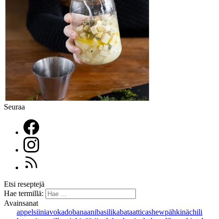
Seuraa
Etsi reseptejä
Hae termillä:
Avainsanat
appelsiini
avokado
banaani
basilika
bataatti
cashewpähkinä
chili