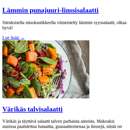
Lämmin punajuuri-linssisalaatti
Sitruksisella misokastikkeella viimeistelty lämmin syyssalaatti, olkaa
hyvä!
Lue lisää →
Värikäs talvisalaatti
Värikäs ja täyttävä salaatti talven parhaista aineista. Makeaksi
uunissa paahdettua bataattia, granaattiomenaa ja linssejä, niistä on