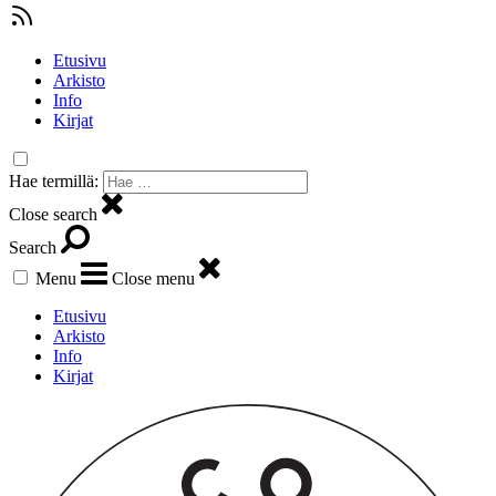
Etusivu
Arkisto
Info
Kirjat
Hae termillä:
Close search
Search
Menu
Close menu
Etusivu
Arkisto
Info
Kirjat