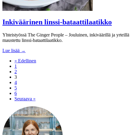
Inkiväärinen linssi-bataattilaatikko
Yhteistyössä The Ginger People – Jouluinen, inkiväärillä ja yrteillä
maustettu linssi-bataattilaatikko.
Lue lisää →
« Edellinen
1
2
3
4
5
6
Seuraava »