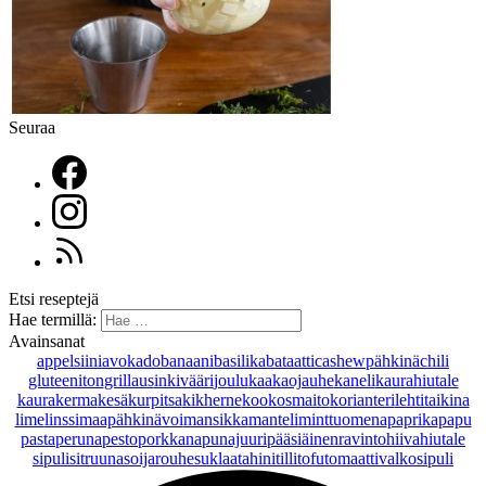
Seuraa
Etsi reseptejä
Hae termillä:
Avainsanat
appelsiini
avokado
banaani
basilika
bataatti
cashewpähkinä
chili
gluteeniton
grillaus
inkivääri
joulu
kaakaojauhe
kaneli
kaurahiutale
kaurakerma
kesäkurpitsa
kikherne
kookosmaito
korianteri
lehtitaikina
lime
linssi
maapähkinävoi
mansikka
manteli
minttu
omena
paprika
papu
pasta
peruna
pesto
porkkana
punajuuri
pääsiäinen
ravintohiivahiutale
sipuli
sitruuna
soijarouhe
suklaa
tahini
tilli
tofu
tomaatti
valkosipuli