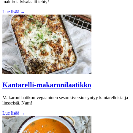
mainio talvisalaatti tehty!
Lue lisää →
Kantarelli-makaronilaatikko
Makaronilaatikon vegaaninen sesonkiversio syntyy kantarelleista ja
linsseistä. Nam!
Lue lisää →