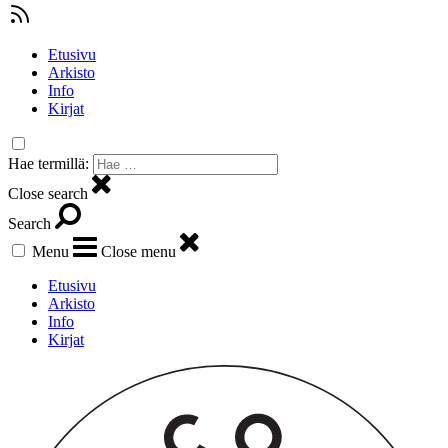
Etusivu
Arkisto
Info
Kirjat
Hae termillä:
Close search
Search
Menu
Close menu
Etusivu
Arkisto
Info
Kirjat