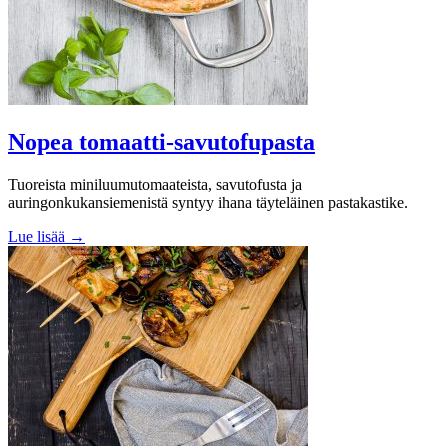
Nopea tomaatti-savutofupasta
Tuoreista miniluumutomaateista, savutofusta ja
auringonkukansiemenistä syntyy ihana täyteläinen pastakastike.
Lue lisää →