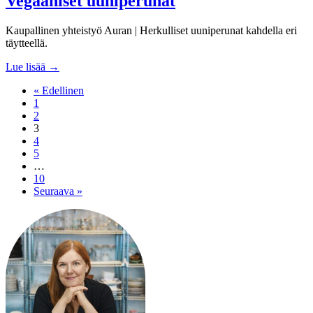
Vegaaniset uuniperunat
Kaupallinen yhteistyö Auran | Herkulliset uuniperunat kahdella eri
täytteellä.
Lue lisää →
« Edellinen
1
2
3
4
5
…
10
Seuraava »