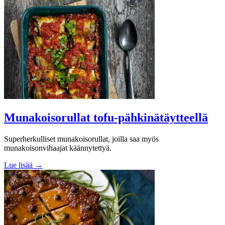
Munakoisorullat tofu-pähkinätäytteellä
Superherkulliset munakoisorullat, joilla saa myös
munakoisonvihaajat käännytettyä.
Lue lisää →