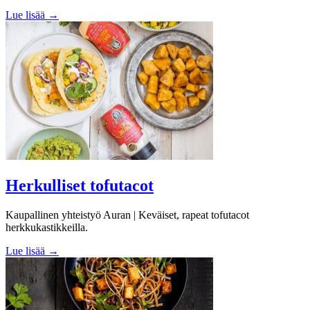
Lue lisää →
Herkulliset tofutacot
Kaupallinen yhteistyö Auran | Keväiset, rapeat tofutacot
herkkukastikkeilla.
Lue lisää →