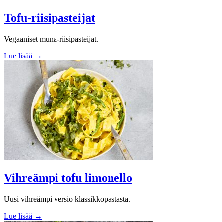
Tofu-riisipasteijat
Vegaaniset muna-riisipasteijat.
Lue lisää →
Vihreämpi tofu limonello
Uusi vihreämpi versio klassikkopastasta.
Lue lisää →