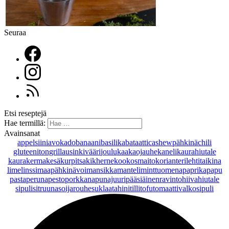
Seuraa
Etsi reseptejä
Hae termillä:
Avainsanat
appelsiini
avokado
banaani
basilika
bataatti
cashewpähkinä
chili
gluteeniton
grillaus
inkivääri
joulu
kaakaojauhe
kaneli
kaurahiutale
kaurakerma
kesäkurpitsa
kikherne
kookosmaito
korianteri
lehtitaikina
lime
linssi
maapähkinävoi
mansikka
manteli
minttu
omena
paprika
papu
pasta
peruna
pesto
porkkana
punajuuri
pääsiäinen
ravintohiivahiutale
sipuli
sitruuna
soijarouhe
suklaa
tahini
tilli
tofu
tomaatti
valkosipuli