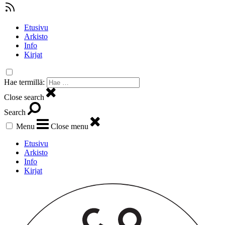
Etusivu
Arkisto
Info
Kirjat
Hae termillä:
Close search
Search
Menu
Close menu
Etusivu
Arkisto
Info
Kirjat