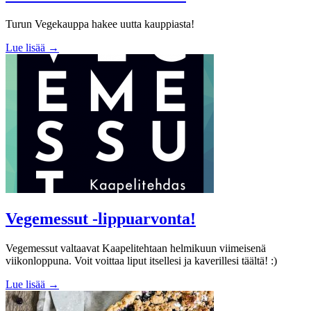
Turun Vegekauppa hakee uutta kauppiasta!
Lue lisää →
Vegemessut -lippuarvonta!
Vegemessut valtaavat Kaapelitehtaan helmikuun viimeisenä
viikonloppuna. Voit voittaa liput itsellesi ja kaverillesi täältä! :)
Lue lisää →