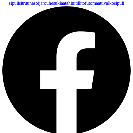
sipuli
sitruuna
soijarouhe
suklaa
tahini
tilli
tofu
tomaatti
valkosipuli