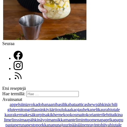
Seuraa
Etsi reseptejä
Hae termillä:
Avainsanat
appelsiini
avokado
banaani
basilika
bataatti
cashewpähkinä
chili
gluteeniton
grillaus
inkivääri
joulu
kaakaojauhe
kaneli
kaurahiutale
kaurakerma
kesäkurpitsa
kikherne
kookosmaito
korianteri
lehtitaikina
lime
linssi
maapähkinävoi
mansikka
manteli
minttu
omena
paprika
papu
pasta
peruna
pesto
porkkana
punajuuri
pääsiäinen
ravintohiivahiutale