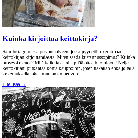
Kuinka kirjoittaa keittokirja?
Sain Instagramissa postaustoiveen, jossa pyydettiin kertomaan
keittokirjan kirjoittamisesta. Miten saada kustannussopimus? Kuinka
prosessi etenee? Mitä kaikkia asioita pitää ottaa huomioon? Neljäs
keittokirjani putkahtaa kohta kauppoihin, joten uskallan ehkä jo tällä
kokemuksella jakaa muutaman neuvon!
Lue lisää →