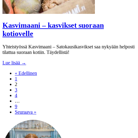
Kasvimaani – kasvikset suoraan
kotiovelle
Yhteistyössä Kasvimaani – Satokausikasvikset saa nykyään helposti
tilattua suoraan kotiin. Täydellistä!
Lue lisää →
« Edellinen
1
2
3
4
…
9
Seuraava »