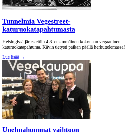
Tunnelmia Vegestreet-
katuruokatapahtumasta
Helsingissä järjestettiin 4.8. ensimmäinen kokonaan vegaaninen
katuruokatapahtuma. Kävin tietysti paikan päällä herkuttelemassa!
Lue lisää →
Unelmahommat vaihtoon