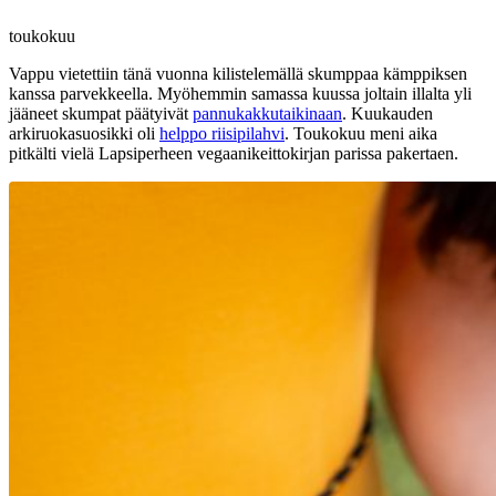
toukokuu
Vappu vietettiin tänä vuonna kilistelemällä skumppaa kämppiksen
kanssa parvekkeella. Myöhemmin samassa kuussa joltain illalta yli
jääneet skumpat päätyivät
pannukakkutaikinaan
. Kuukauden
arkiruokasuosikki oli
helppo riisipilahvi
. Toukokuu meni aika
pitkälti vielä Lapsiperheen vegaanikeittokirjan parissa pakertaen.