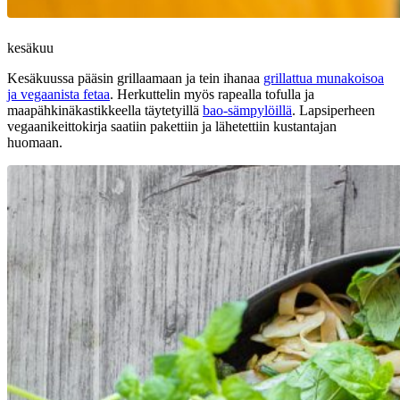
kesäkuu
Kesäkuussa pääsin grillaamaan ja tein ihanaa
grillattua munakoisoa
ja vegaanista fetaa
. Herkuttelin myös rapealla tofulla ja
maapähkinäkastikkeella täytetyillä
bao-sämpylöillä
. Lapsiperheen
vegaanikeittokirja saatiin pakettiin ja lähetettiin kustantajan
huomaan.