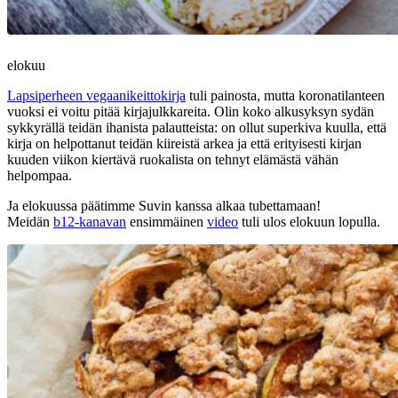
elokuu
Lapsiperheen vegaanikeittokirja
tuli painosta, mutta koronatilanteen
vuoksi ei voitu pitää kirjajulkkareita. Olin koko alkusyksyn sydän
sykkyrällä teidän ihanista palautteista: on ollut superkiva kuulla, että
kirja on helpottanut teidän kiireistä arkea ja että erityisesti kirjan
kuuden viikon kiertävä ruokalista on tehnyt elämästä vähän
helpompaa.
Ja elokuussa päätimme Suvin kanssa alkaa tubettamaan!
Meidän
b12-kanavan
ensimmäinen
video
tuli ulos elokuun lopulla.