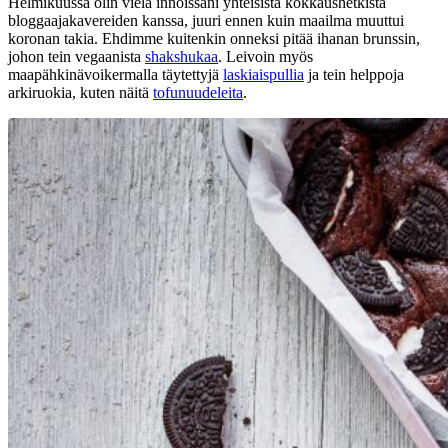
Helmikuussa olin vielä innoissani yhteisistä kokkaushetkistä
bloggaajakavereiden kanssa, juuri ennen kuin maailma muuttui
koronan takia. Ehdimme kuitenkin onneksi pitää ihanan brunssin,
johon tein vegaanista
shakshukaa
. Leivoin myös
maapähkinävoikermalla täytettyjä
laskiaispullia
ja tein helppoja
arkiruokia, kuten näitä
tofunuudeleita
.