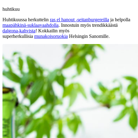
huhtikuu
Huhtikuussa herkuttelin
ras el hanout -seitanburgereilla
ja helpolla
maapähkinä-suklaavaahdolla
. Innostuin myös trendikkäästä
dalgona-kahvista
! Kokkailin myös
superherkullisia
munakoisoruokia
Helsingin Sanomille.