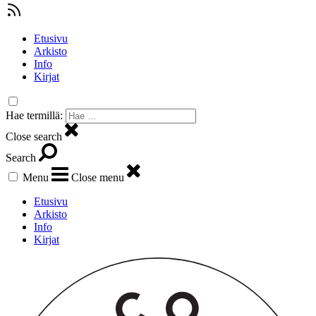
Etusivu
Arkisto
Info
Kirjat
Hae termillä:
Close search
Search
Menu
Close menu
Etusivu
Arkisto
Info
Kirjat