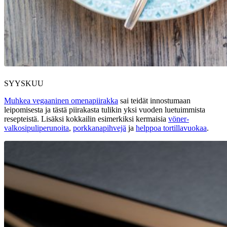
SYYSKUU
Muhkea vegaaninen omenapiirakka
sai teidät innostumaan
leipomisesta ja tästä piirakasta tulikin yksi vuoden luetuimmista
resepteistä. Lisäksi kokkailin esimerkiksi kermaisia
vöner-
valkosipuliperunoita
,
porkkanapihvejä
ja
helppoa tortillavuokaa
.