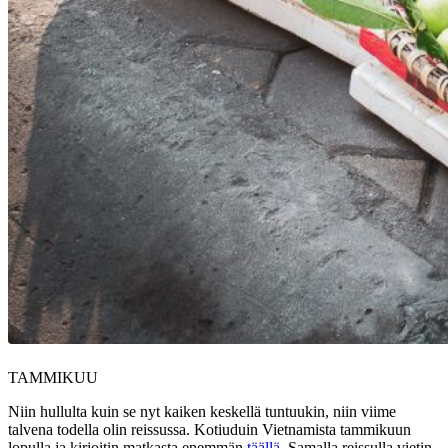
TAMMIKUU
Niin hullulta kuin se nyt kaiken keskellä tuntuukin, niin viime
talvena todella olin reissussa. Kotiuduin Vietnamista tammikuun
lopulla ja kirjoitin matkasta enemmän
täällä
. Samalla reissulla vietin