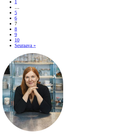
1
…
5
6
7
8
9
10
Seuraava »