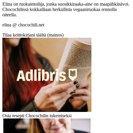
Elina on ruokaintoilija, jonka suosikkiraaka-aine on maapähkinävoi.
Chocochilissä kokkaillaan herkullista vegaaniruokaa rennolla
otteella.
elina @ chocochili.net
Tilaa keittokirjani täältä (mainos)
Osta resepti Chocochilin tukemiseksi