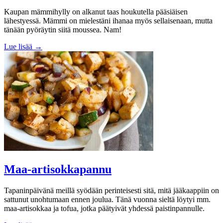
Kaupan mämmihylly on alkanut taas houkutella pääsiäisen
lähestyessä. Mämmi on mielestäni ihanaa myös sellaisenaan, mutta
tänään pyöräytin siitä moussea. Nam!
Lue lisää →
Maa-artisokkapannu
Tapaninpäivänä meillä syödään perinteisesti sitä, mitä jääkaappiin on
sattunut unohtumaan ennen joulua. Tänä vuonna sieltä löytyi mm.
maa-artisokkaa ja tofua, jotka päätyivät yhdessä paistinpannulle.