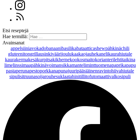
Etsi reseptejä
Hae termillä:
Avainsanat
appelsiini
avokado
banaani
basilika
bataatti
cashewpähkinä
chili
gluteeniton
grillaus
inkivääri
joulu
kaakaojauhe
kaneli
kaurahiutale
kaurakerma
kesäkurpitsa
kikherne
kookosmaito
korianteri
lehtitaikina
lime
linssi
maapähkinävoi
mansikka
manteli
minttu
omena
paprika
papu
pasta
peruna
pesto
porkkana
punajuuri
pääsiäinen
ravintohiivahiutale
sipuli
sitruuna
soijarouhe
suklaa
tahini
tilli
tofu
tomaatti
valkosipuli