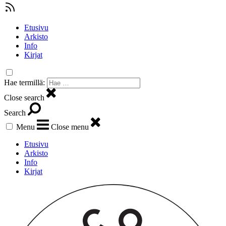
Etusivu
Arkisto
Info
Kirjat
Hae termillä:
Close search
Search
Menu
Close menu
Etusivu
Arkisto
Info
Kirjat