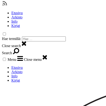
Etusivu
Arkisto
Info
Kirjat
Hae termillä:
Close search
Search
Menu
Close menu
Etusivu
Arkisto
Info
Kirjat